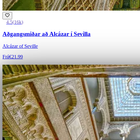
4.5
(
16k
)
Aðgangsmiðar að Alcázar í Sevilla
Alcázar of Seville
Frá
€21.99