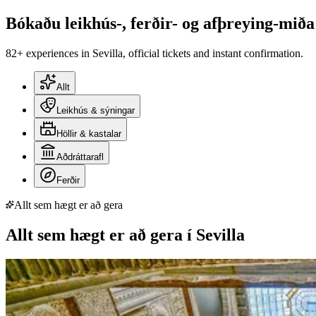
Bókaðu leikhús-, ferðir- og afþreying-miða 
82+ experiences in Sevilla, official tickets and instant confirmation.
Allt
Leikhús & sýningar
Höllir & kastalar
Aðdráttarafl
Ferðir
Allt sem hægt er að gera
Allt sem hægt er að gera í Sevilla