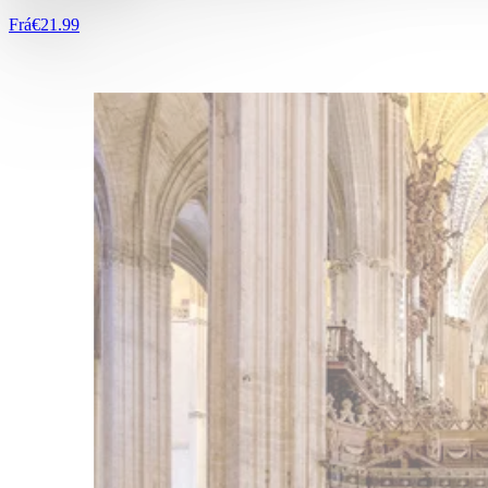
Frá
€21.99