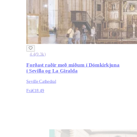
4.4
(
9.3k
)
Forðast raðir með miðum í Dómkirkjuna
í Sevilla og La Giralda
Seville Cathedral
Frá
€18.49