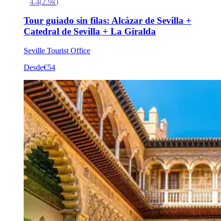
4.4
(
2.9k
)
Tour guiado sin filas: Alcázar de Sevilla +
Catedral de Sevilla + La Giralda
Seville Tourist Office
Desde
€54