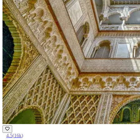
4.5
(
16k
)