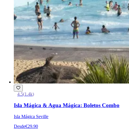
4.5
(
1.4k
)
Isla Mágica & Agua Mágica: Boletos Combo
Isla Mágica Seville
Desde
€29.90