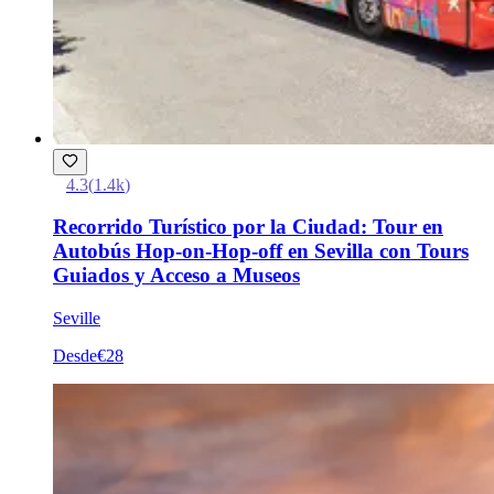
4.3
(
1.4k
)
Recorrido Turístico por la Ciudad: Tour en
Autobús Hop-on-Hop-off en Sevilla con Tours
Guiados y Acceso a Museos
Seville
Desde
€28