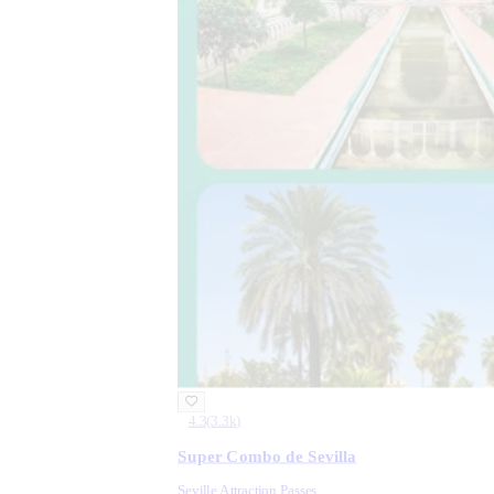
4.3
(
3.3k
)
Super Combo de Sevilla
Seville Attraction Passes