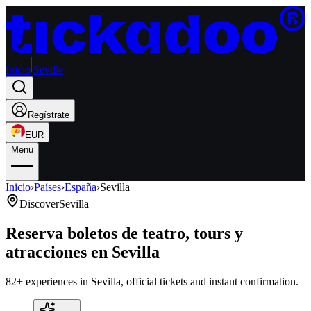
Inicio
Seville
Regístrate
EUR
Menu
Inicio
›
Países
›
España
›
Sevilla
Discover
Sevilla
Reserva boletos de teatro, tours y
atracciones en Sevilla
82+ experiences in Sevilla, official tickets and instant confirmation.