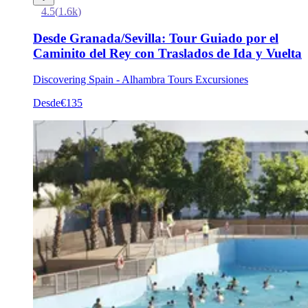
4.5
(
1.6k
)
Desde Granada/Sevilla: Tour Guiado por el
Caminito del Rey con Traslados de Ida y Vuelta
Discovering Spain - Alhambra Tours Excursiones
Desde
€135