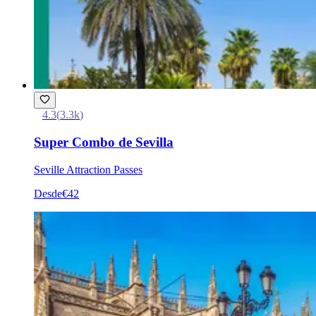
4.3
(
3.3k
)
Super Combo de Sevilla
Seville Attraction Passes
Desde
€42