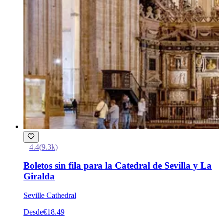
4.4
(
9.3k
)
Boletos sin fila para la Catedral de Sevilla y La
Giralda
Seville Cathedral
Desde
€18.49