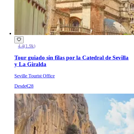
4.4
(
1.9k
)
Tour guiado sin filas por la Catedral de Sevilla
y La Giralda
Seville Tourist Office
Desde
€28