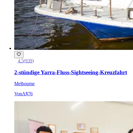
4.5
(
939
)
2-stündige Yarra-Fluss-Sightseeing-Kreuzfahrt
Melbourne
Von
A$76