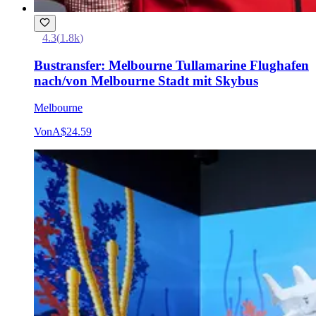
4.3
(
1.8k
)
Bustransfer: Melbourne Tullamarine Flughafen
nach/von Melbourne Stadt mit Skybus
Melbourne
Von
A$24.59