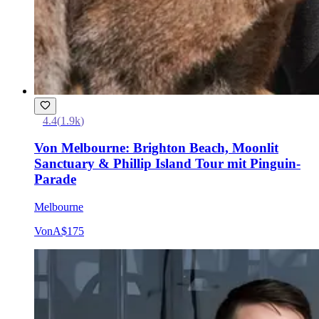
4.4
(
1.9k
)
Von Melbourne: Brighton Beach, Moonlit
Sanctuary & Phillip Island Tour mit Pinguin-
Parade
Melbourne
Von
A$175