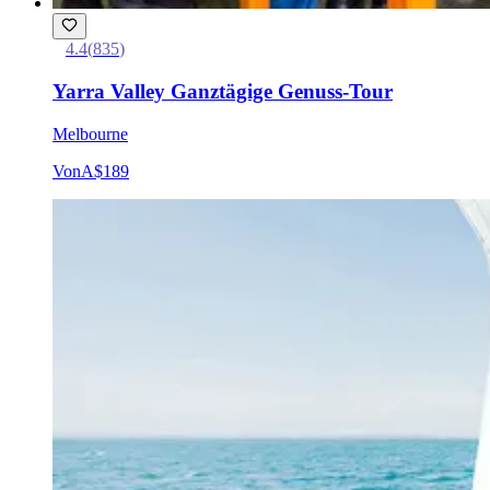
4.4
(
835
)
Yarra Valley Ganztägige Genuss-Tour
Melbourne
Von
A$189