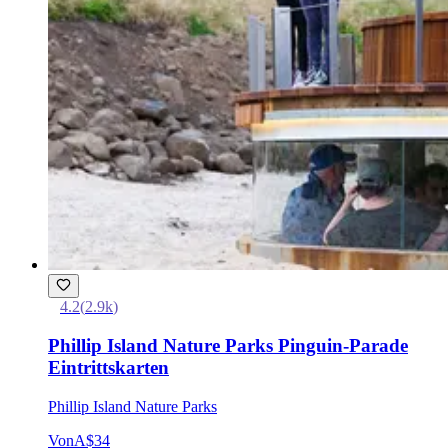
4.2
(
2.9k
)
Phillip Island Nature Parks Pinguin-Parade
Eintrittskarten
Phillip Island Nature Parks
Von
A$34