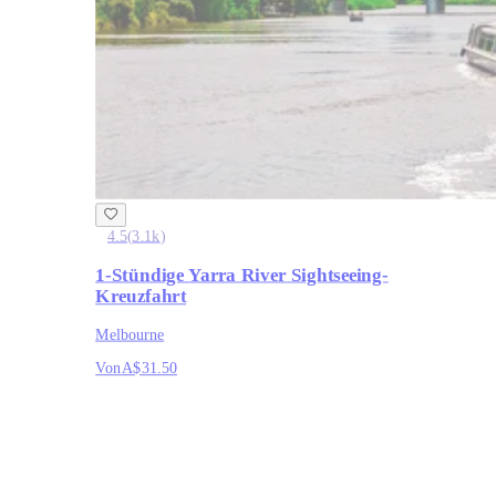
4.5
(
3.1k
)
1-Stündige Yarra River Sightseeing-
Kreuzfahrt
Melbourne
Von
A$31.50