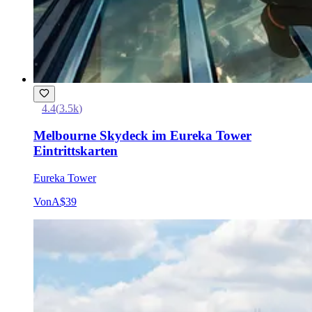
4.4
(
3.5k
)
Melbourne Skydeck im Eureka Tower
Eintrittskarten
Eureka Tower
Von
A$39