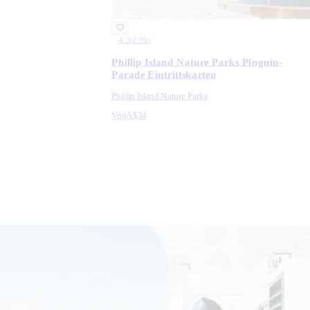
4.2
(
2.9k
)
Phillip Island Nature Parks Pinguin-
Parade Eintrittskarten
Phillip Island Nature Parks
Von
A$34