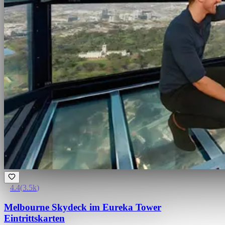
4.4
(
3.5k
)
Melbourne Skydeck im Eureka Tower
Eintrittskarten