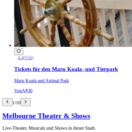
4.4
(
556
)
Tickets für den Maru Koala- und Tierpark
Maru Koala and Animal Park
Von
A$30
1
/
10
Melbourne Theater & Shows
Live-Theater, Musicals und Shows in dieser Stadt.