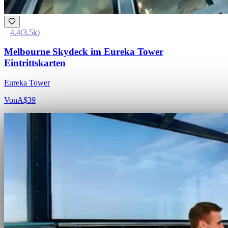
4.4
(
3.5k
)
Melbourne Skydeck im Eureka Tower
Eintrittskarten
Eureka Tower
Von
A$39