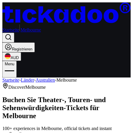
Startseite
Melbourne
Registrieren
AUD
Menu
Startseite
›
Länder
›
Australien
›
Melbourne
Discover
Melbourne
Buchen Sie Theater-, Touren- und
Sehenswürdigkeiten-Tickets für
Melbourne
100+ experiences in Melbourne, official tickets and instant