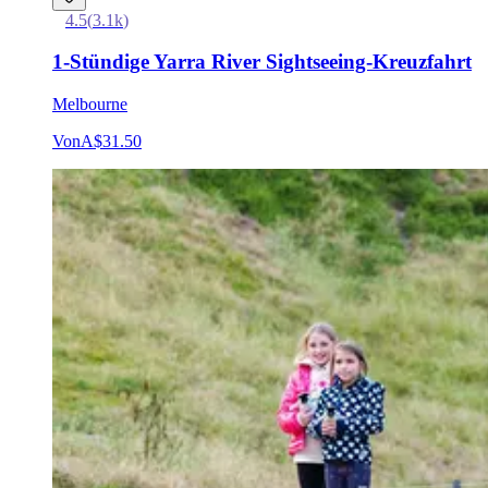
4.5
(
3.1k
)
1-Stündige Yarra River Sightseeing-Kreuzfahrt
Melbourne
Von
A$31.50