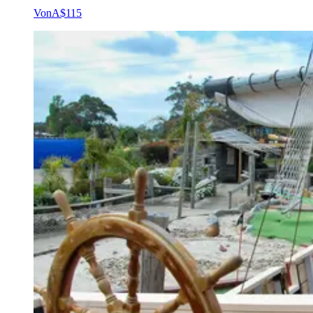
Von
A$115