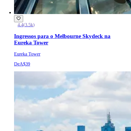
4.4
(
3.5k
)
Ingressos para o Melbourne Skydeck na
Eureka Tower
Eureka Tower
De
A$39