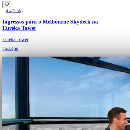
4.4
(
3.5k
)
Ingressos para o Melbourne Skydeck na
Eureka Tower
Eureka Tower
De
A$39