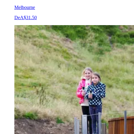
Melbourne
De
A$31.50