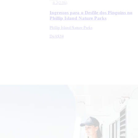
4.2
(
2.9k
)
Ingressos para o Desfile dos Pinguins no
Phillip Island Nature Parks
Phillip Island Nature Parks
De
A$34