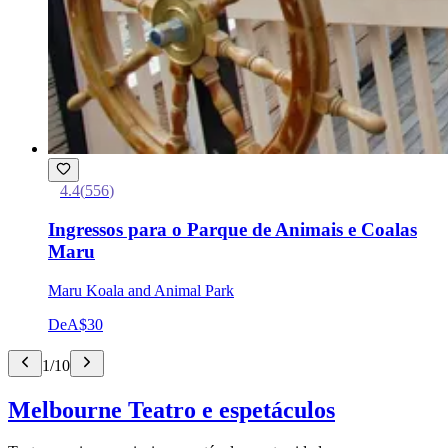
4.4
(
556
)
Ingressos para o Parque de Animais e Coalas
Maru
Maru Koala and Animal Park
De
A$30
1
/
10
Melbourne Teatro e espetáculos