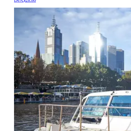
De
A$28.80