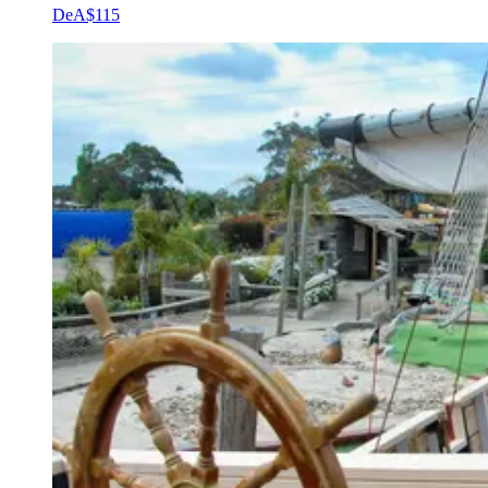
De
A$115