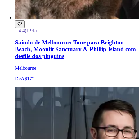
4.4
(
1.9k
)
Saindo de Melbourne: Tour para Brighton
Beach, Moonlit Sanctuary & Phillip Island com
desfile dos pinguins
Melbourne
De
A$175