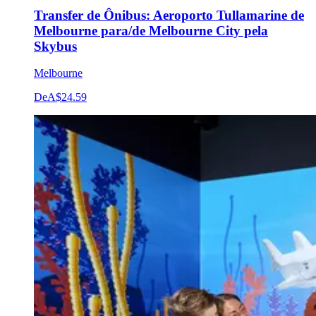
Transfer de Ônibus: Aeroporto Tullamarine de
Melbourne para/de Melbourne City pela
Skybus
Melbourne
De
A$24.59