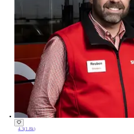
4.3
(
1.8k
)