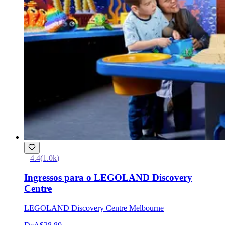
4.4
(
1.0k
)
Ingressos para o LEGOLAND Discovery
Centre
LEGOLAND Discovery Centre Melbourne