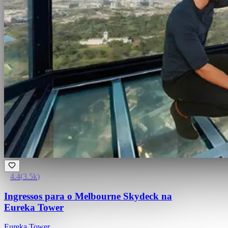
4.4
(
3.5k
)
Ingressos para o Melbourne Skydeck na
Eureka Tower
Eureka Tower