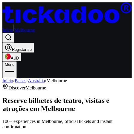
Início
Melbourne
Registar-se
AUD
Menu
Início
›
Países
›
Austrália
›
Melbourne
Discover
Melbourne
Reserve bilhetes de teatro, visitas e
atrações em Melbourne
100+ experiences in Melbourne, official tickets and instant
confirmation.