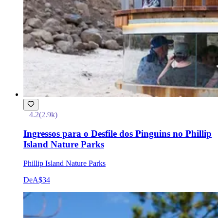
4.2
(
2.9k
)
Ingressos para o Desfile dos Pinguins no Phillip
Island Nature Parks
Phillip Island Nature Parks
De
A$34