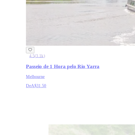
4.5
(
3.1k
)
Passeio de 1 Hora pelo Rio Yarra
Melbourne
De
A$31.50