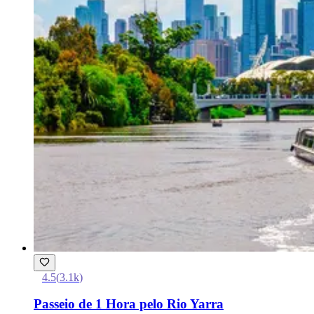
4.5
(
3.1k
)
Passeio de 1 Hora pelo Rio Yarra