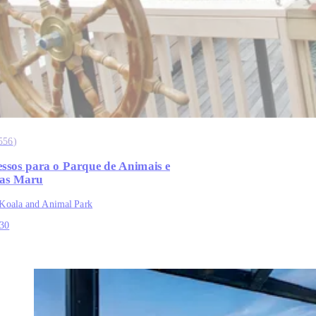
556
)
essos para o Parque de Animais e
as Maru
Koala and Animal Park
30