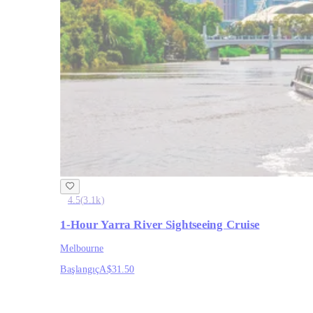
4.5
(
3.1k
)
1-Hour Yarra River Sightseeing Cruise
Melbourne
Başlangıç
A$31.50