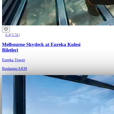
4.4
(
3.5k
)
Melbourne Skydeck at Eureka Kulesi
Biletleri
Eureka Tower
Başlangıç
A$39