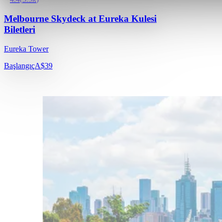
Melbourne Skydeck at Eureka Kulesi
Biletleri
Eureka Tower
Başlangıç
A$39