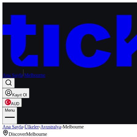
Ana Sayfa
Melbourne
Kayıt Ol
AUD
Menu
Ana Sayfa
›
Ülkeler
›
Avustralya
›
Melbourne
Discover
Melbourne