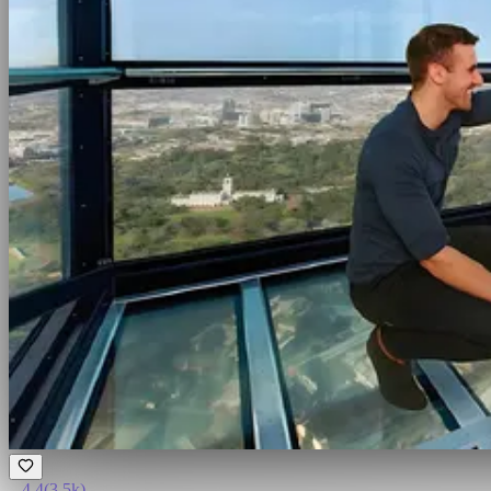
4.4
(
3.5k
)