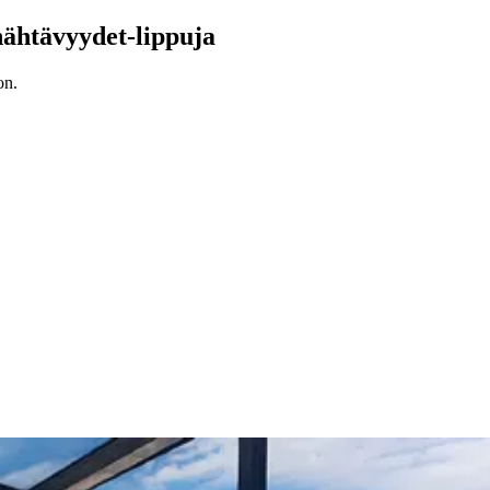
nähtävyydet-lippuja
on.