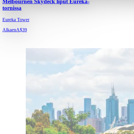
Melbournen Skydeck liput Eureka-
tornissa
Eureka Tower
Alkaen
A$39