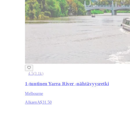
4.5
(
3.1k
)
1-tuntinen Yarra River -nähtävyysretki
Melbourne
Alkaen
A$31.50