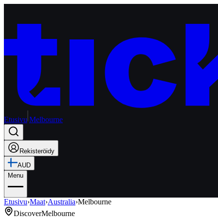
Etusivu
Melbourne
Rekisteröidy
AUD
Menu
Etusivu
›
Maat
›
Australia
›
Melbourne
Discover
Melbourne