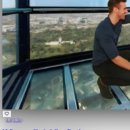
4.4
(
3.5k
)