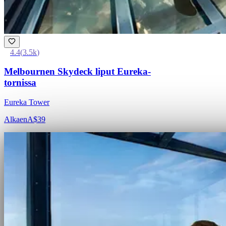
4.4
(
3.5k
)
Melbournen Skydeck liput Eureka-
tornissa
Eureka Tower
Alkaen
A$39