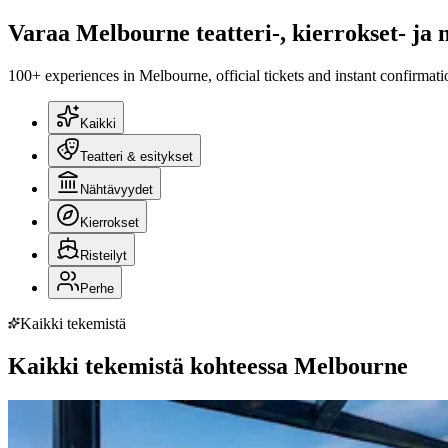
Varaa Melbourne teatteri-, kierrokset- ja 
100+ experiences in Melbourne, official tickets and instant confirmati
Kaikki
Teatteri & esitykset
Nähtävyydet
Kierrokset
Risteilyt
Perhe
Kaikki tekemistä
Kaikki tekemistä kohteessa Melbourne