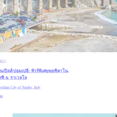
401
)
นเปิลส์/ปอมเปอี: ทัวร์พิเศษพอซิตาโน,
ฟี & ราเวลโล
olitan City of Naples, Italy
90