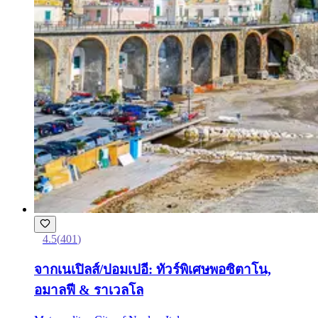
4.5
(
401
)
จากเนเปิลส์/ปอมเปอี: ทัวร์พิเศษพอซิตาโน,
อมาลฟี & ราเวลโล