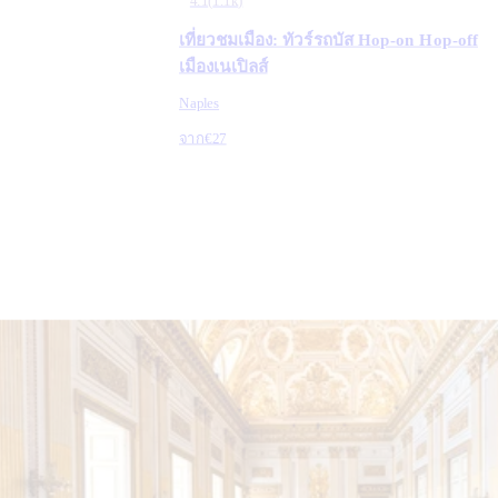
4.1
(
1.1k
)
เที่ยวชมเมือง: ทัวร์รถบัส Hop-on Hop-off
เมืองเนเปิลส์
Naples
จาก
€27