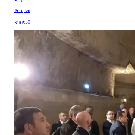
Pompeii
จาก
€30