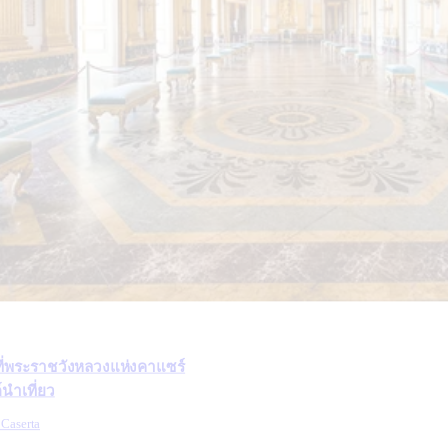
็กที่พระราชวังหลวงแห่งคาแซร์
นำเที่ยว
 Caserta