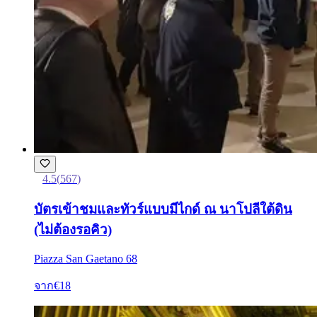
4.5
(
567
)
บัตรเข้าชมและทัวร์แบบมีไกด์ ณ นาโปลีใต้ดิน
(ไม่ต้องรอคิว)
Piazza San Gaetano 68
จาก
€18