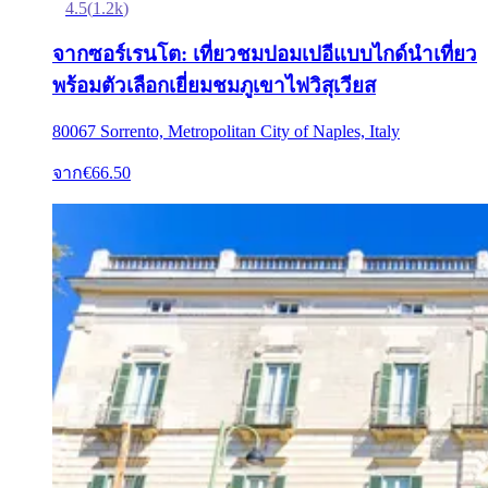
4.5
(
1.2k
)
จากซอร์เรนโต: เที่ยวชมปอมเปอีแบบไกด์นำเที่ยว
พร้อมตัวเลือกเยี่ยมชมภูเขาไฟวิสุเวียส
80067 Sorrento, Metropolitan City of Naples, Italy
จาก
€66.50