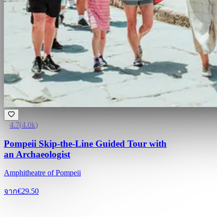
4.7
(
4.0k
)
Pompeii Skip-the-Line Guided Tour with
an Archaeologist
Amphitheatre of Pompeii
จาก
€29.50