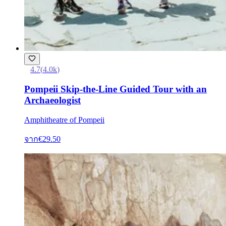
4.7
(
4.0k
)
Pompeii Skip-the-Line Guided Tour with an
Archaeologist
Amphitheatre of Pompeii
จาก
€29.50