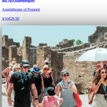
an Archaeologist
Amphitheatre of Pompeii
จาก
€29.50