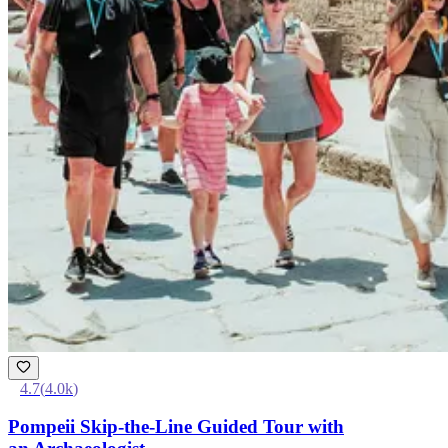
4.7
(
4.0k
)
Pompeii Skip-the-Line Guided Tour with