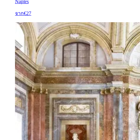
Naples
จาก
€27