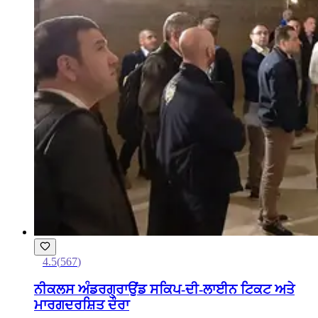
4.5
(
567
)
ਨੀਕਲਸ ਅੰਡਰਗ੍ਰਾਉਂਡ ਸਕਿਪ-ਦੀ-ਲਾਈਨ ਟਿਕਟ ਅਤੇ
ਮਾਰਗਦਰਸ਼ਿਤ ਦੌਰਾ