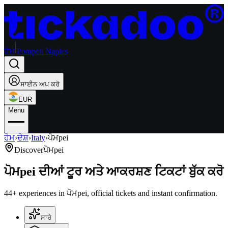
ਹੋਮ
Pompeii Naples
ਸਾਈਨ ਅਪ ਕਰੋ
EUR
Menu
ਹੋਮ
›
ਦੇਸ਼
›
Italy
›
ਪੋਮpei
Discover
ਪੋਮpei
ਪੋਮpei ਦੀਆਂ ਟੂਰ ਅਤੇ ਆਕਰਸ਼ਣ ਟਿਕਟਾਂ ਬੁੱਕ ਕਰੋ
44+ experiences in ਪੋਮpei, official tickets and instant confirmation.
ਸਾਰੇ