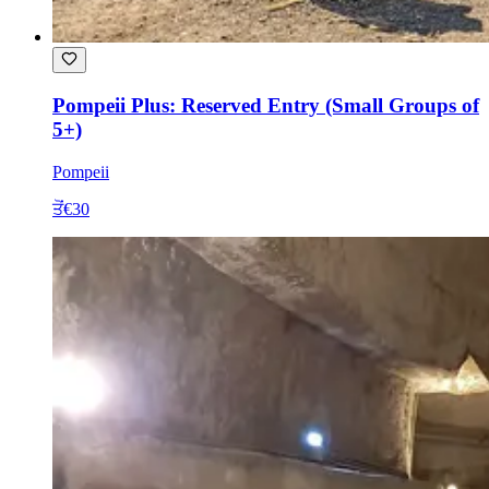
Pompeii Plus: Reserved Entry (Small Groups of
5+)
Pompeii
ਤੋਂ
€30