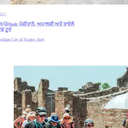
401
)
/ਪੋਮpei: ਪੋਜ਼ੀਤਾਨੋ, ਅਮਾਲਫੀ ਅਤੇ ਰਾਵੇਲੋ
ਿਡ ਟੂਰ
olitan City of Naples, Italy