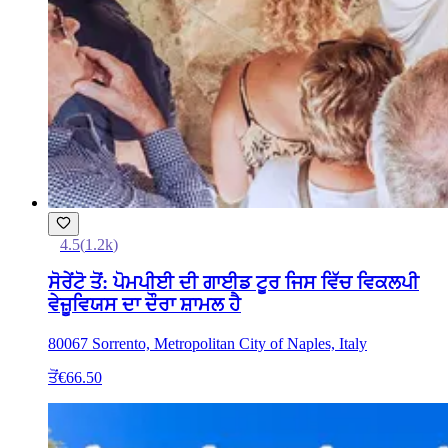
4.5
(
1.2k
)
ਸੋਰੇਂਟੋ ਤੋਂ: ਪੋਮਪੀਈ ਦੀ ਗਾਈਡ ਟੂਰ ਜਿਸ ਵਿੱਚ ਵਿਕਲਪੀ
ਵੇਜ਼ੂਵਿਯਸ ਦਾ ਦੌਰਾ ਸ਼ਾਮਲ ਹੈ
80067 Sorrento, Metropolitan City of Naples, Italy
ਤੋਂ
€66.50