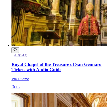
4.3
(
543
)
Royal Chapel of the Treasure of San Gennaro
Tickets with Audio Guide
Via Duomo
ਤੋਂ
€15