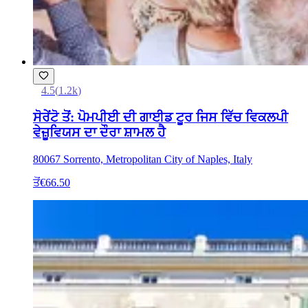
4.5
(
1.2k
)
ਸੋਰੇਂਟੋ ਤੋਂ: ਪੋਮਪੀਈ ਦੀ ਗਾਈਡ ਟੂਰ ਜਿਸ ਵਿੱਚ ਵਿਕਲਪੀ
ਵੇਜ਼ੂਵਿਯਸ ਦਾ ਦੌਰਾ ਸ਼ਾਮਲ ਹੈ
80067 Sorrento, Metropolitan City of Naples, Italy
ਤੋਂ
€66.50