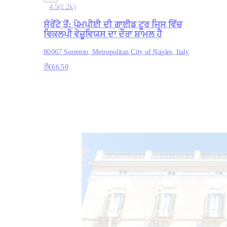
4.5
(
1.2k
)
ਸੋਰੇਂਟੋ ਤੋਂ: ਪੋਮਪੀਈ ਦੀ ਗਾਈਡ ਟੂਰ ਜਿਸ ਵਿੱਚ
ਵਿਕਲਪੀ ਵੇਜ਼ੂਵਿਯਸ ਦਾ ਦੌਰਾ ਸ਼ਾਮਲ ਹੈ
80067 Sorrento, Metropolitan City of Naples, Italy
ਤੋਂ
€66.50