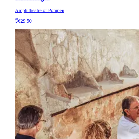
Amphitheatre of Pompeii
ਤੋਂ
€29.50