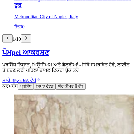
ਟੂਰ
Metropolitan City of Naples, Italy
ਤੋਂ
€90
1
/
10
ਪੋਮpei ਆਕਰਸ਼ਣ
ਪ੍ਰਸਿੱਧ ਨਿਸ਼ਾਨ, ਮਿਊਜ਼ੀਅਮ ਅਤੇ ਗੈਲਰੀਆਂ - ਜਿੱਥੇ ਸਮਰਥਿਤ ਹੋਵੇ, ਲਾਈਨ
ਤੋਂ ਬਚਣ ਲਈ ਪਹਿਲਾਂ ਦਾਖਲ ਟਿਕਟਾਂ ਬੁੱਕ ਕਰੋ।
ਸਾਰੇ ਆਕਰਸ਼ਣ ਵੇਖੋ
ਕ੍ਰਮਬੱਧ
ਪ੍ਰਸਿੱਧ
ਸਿਖਰ ਰੇਟਡ
ਘੱਟ ਕੀਮਤ ਤੋਂ ਵੱਧ