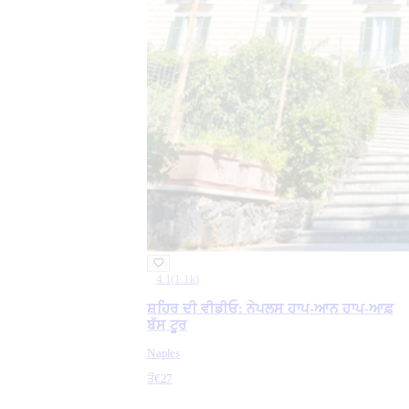
4.1
(
1.1k
)
ਸ਼ਹਿਰ ਦੀ ਵੀਡੀਓ: ਨੇਪਲਸ ਹਾਪ-ਆਨ ਹਾਪ-ਆਫ਼
ਬੱਸ ਟੂਰ
Naples
ਤੋਂ
€27