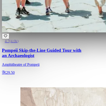
4.7
(
4.0k
)
Pompeii Skip-the-Line Guided Tour with
an Archaeologist
Amphitheatre of Pompeii
ਤੋਂ
€29.50