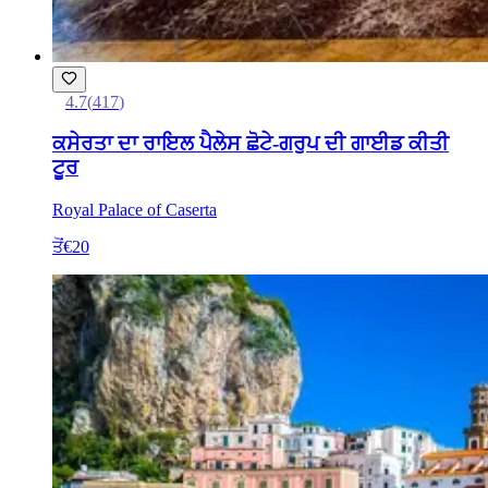
4.7
(
417
)
ਕਸੇਰਤਾ ਦਾ ਰਾਇਲ ਪੈਲੇਸ ਛੋਟੇ-ਗਰੁਪ ਦੀ ਗਾਈਡ ਕੀਤੀ
ਟੂਰ
Royal Palace of Caserta
ਤੋਂ
€20