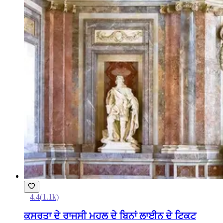
4.4
(
1.1k
)
ਕਸਰਤਾ ਦੇ ਰਾਜਸੀ ਮਹਲ ਦੇ ਬਿਨਾਂ ਲਾਈਨ ਦੇ ਟਿਕਟ