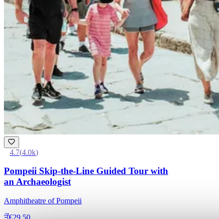
4.7
(
4.0k
)
Pompeii Skip-the-Line Guided Tour with
an Archaeologist
Amphitheatre of Pompeii
ਤੋਂ
€29.50