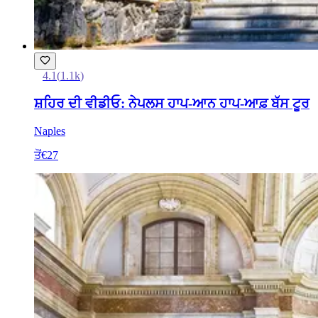
4.1
(
1.1k
)
ਸ਼ਹਿਰ ਦੀ ਵੀਡੀਓ: ਨੇਪਲਸ ਹਾਪ-ਆਨ ਹਾਪ-ਆਫ਼ ਬੱਸ ਟੂਰ
Naples
ਤੋਂ
€27