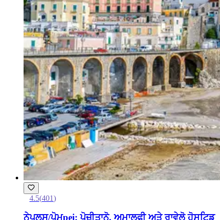
4.5
(
401
)
ਨੇਪਲਸ/ਪੋਮpei: ਪੋਜ਼ੀਤਾਨੋ, ਅਮਾਲਫੀ ਅਤੇ ਰਾਵੇਲੋ ਹੋਸਟਿਡ