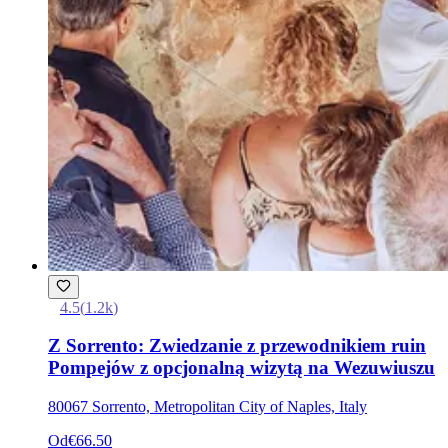
4.5
(
1.2k
)
Z Sorrento: Zwiedzanie z przewodnikiem ruin
Pompejów z opcjonalną wizytą na Wezuwiuszu
80067 Sorrento, Metropolitan City of Naples, Italy
Od
€66.50