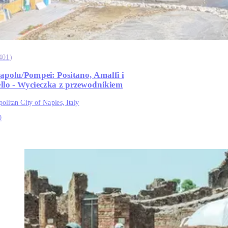
401
)
apolu/Pompei: Positano, Amalfi i
llo - Wycieczka z przewodnikiem
olitan City of Naples, Italy
0