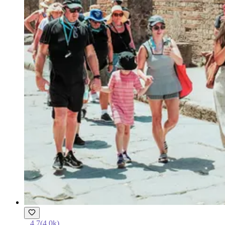
4.7
(
4.0k
)