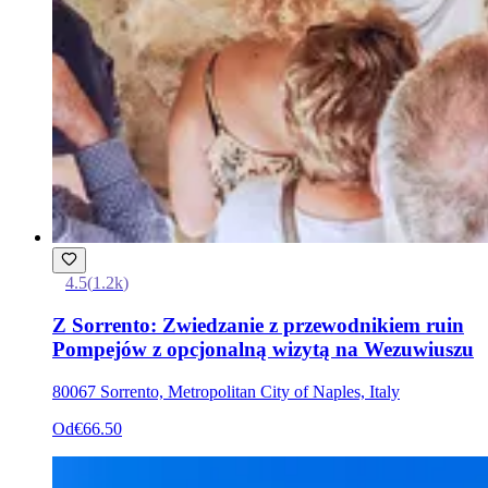
4.5
(
1.2k
)
Z Sorrento: Zwiedzanie z przewodnikiem ruin
Pompejów z opcjonalną wizytą na Wezuwiuszu
80067 Sorrento, Metropolitan City of Naples, Italy
Od
€66.50