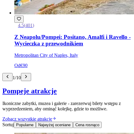
4.5
(
401
)
Z Neapolu/Pompei: Positano, Amalfi i Ravello -
Wycieczka z przewodnikiem
Metropolitan City of Naples, Italy
Od
€90
1
/
10
Pompeje atrakcje
Ikoniczne zabytki, muzea i galerie - zarezerwuj bilety wstępu z
wyprzedzeniem, aby ominąć kolejkę, gdzie to możliwe.
Zobacz wszystkie atrakcje
Sortuj
Popularne
Najwyżej oceniane
Cena rosnąco