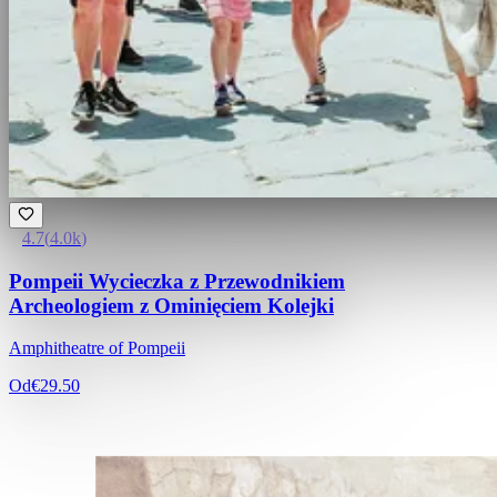
4.7
(
4.0k
)
Pompeii Wycieczka z Przewodnikiem
Archeologiem z Ominięciem Kolejki
Amphitheatre of Pompeii
Od
€29.50