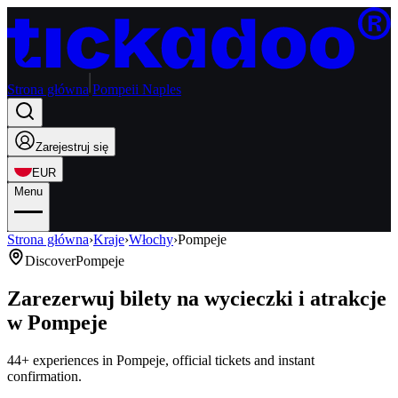
Strona główna
Pompeii Naples
Zarejestruj się
EUR
Menu
Strona główna
›
Kraje
›
Włochy
›
Pompeje
Discover
Pompeje
Zarezerwuj bilety na wycieczki i atrakcje
w Pompeje
44+ experiences in Pompeje, official tickets and instant
confirmation.