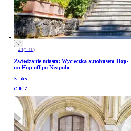
4.1
(
1.1k
)
Zwiedzanie miasta: Wycieczka autobusem Hop-
on Hop-off po Neapolu
Naples
Od
€27