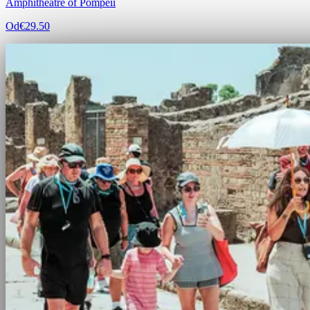
Amphitheatre of Pompeii
Od
€29.50