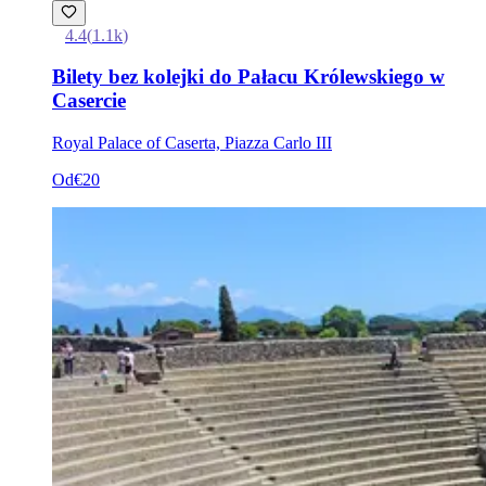
4.4
(
1.1k
)
Bilety bez kolejki do Pałacu Królewskiego w
Casercie
Royal Palace of Caserta, Piazza Carlo III
Od
€20