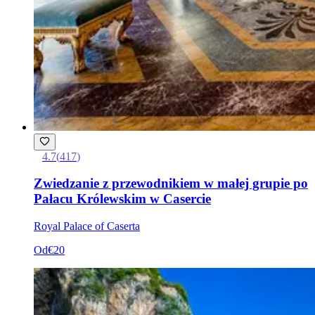
4.7
(
417
)
Zwiedzanie z przewodnikiem w małej grupie po
Pałacu Królewskim w Casercie
Royal Palace of Caserta
Od
€20