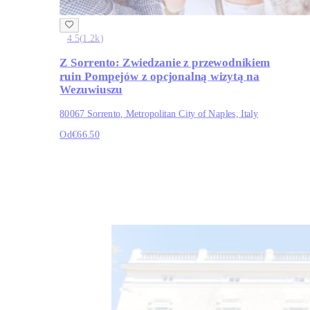
4.5
(
1.2k
)
Z Sorrento: Zwiedzanie z przewodnikiem
ruin Pompejów z opcjonalną wizytą na
Wezuwiuszu
80067 Sorrento, Metropolitan City of Naples, Italy
Od
€66.50