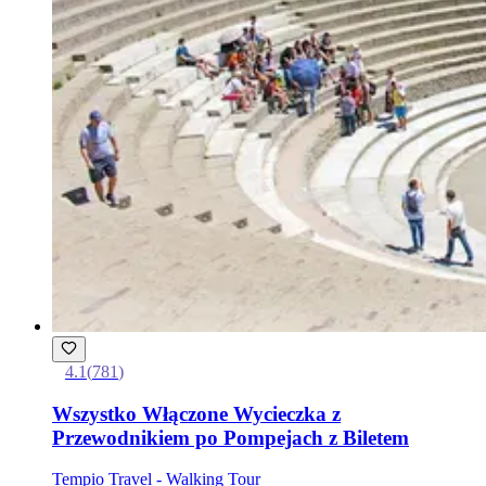
4.1
(
781
)
Wszystko Włączone Wycieczka z
Przewodnikiem po Pompejach z Biletem
Tempio Travel - Walking Tour