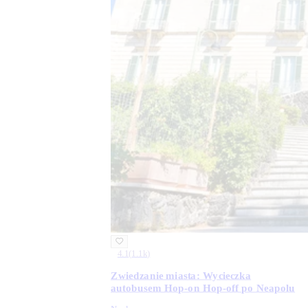
4.1
(
1.1k
)
Zwiedzanie miasta: Wycieczka
autobusem Hop-on Hop-off po Neapolu