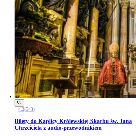
4.3
(
543
)
Bilety do Kaplicy Królewskiej Skarbu św. Jana
Chrzciciela z audio-przewodnikiem