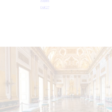
Naples
Od
€27