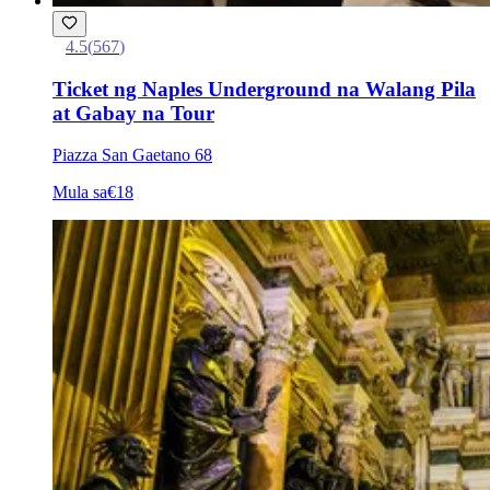
4.5
(
567
)
Ticket ng Naples Underground na Walang Pila
at Gabay na Tour
Piazza San Gaetano 68
Mula sa
€18