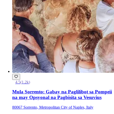
4.5
(
1.2k
)
Mula Sorrento: Gabay na Paglilibot sa Pompeii
na may Opsyonal na Pagbisita sa Vesuvius
80067 Sorrento, Metropolitan City of Naples, Italy