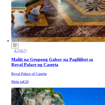
4.7
(
417
)
Maliit na Grupong Gabay na Paglilibot sa
Royal Palace ng Caserta
Royal Palace of Caserta
Mula sa
€20