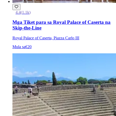
4.4
(
1.1k
)
Mga Tiket para sa Royal Palace of Caserta na
Skip-the-Line
Royal Palace of Caserta, Piazza Carlo III
Mula sa
€20