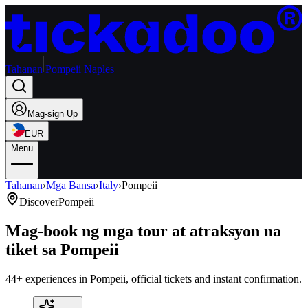
Tahanan
Pompeii Naples
Mag-sign Up
EUR
Menu
Tahanan
›
Mga Bansa
›
Italy
›
Pompeii
Discover
Pompeii
Mag-book ng mga tour at atraksyon na
tiket sa Pompeii
44+ experiences in Pompeii, official tickets and instant confirmation.