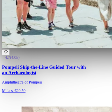
4.7
(
4.0k
)
Pompeii Skip-the-Line Guided Tour with
an Archaeologist
Amphitheatre of Pompeii
Mula sa
€29.50