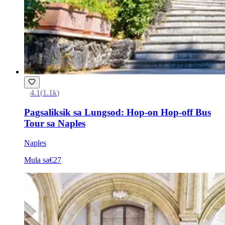
4.1
(
1.1k
)
Pagsaliksik sa Lungsod: Hop-on Hop-off Bus
Tour sa Naples
Naples
Mula sa
€27