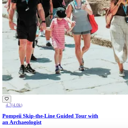
4.7
(
4.0k
)
Pompeii Skip-the-Line Guided Tour with
an Archaeologist