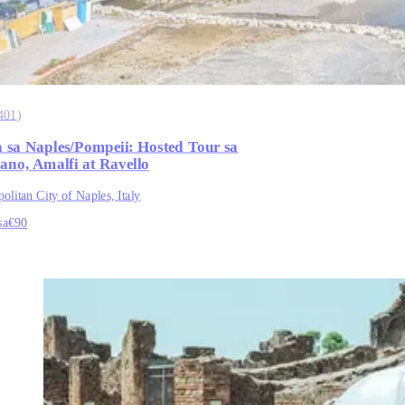
401
)
 sa Naples/Pompeii: Hosted Tour sa
tano, Amalfi at Ravello
olitan City of Naples, Italy
sa
€90