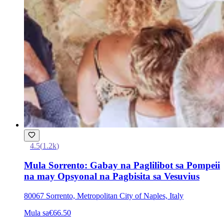
4.5
(
1.2k
)
Mula Sorrento: Gabay na Paglilibot sa Pompeii
na may Opsyonal na Pagbisita sa Vesuvius
80067 Sorrento, Metropolitan City of Naples, Italy
Mula sa
€66.50