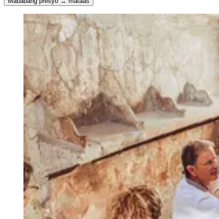
Mababang presyo → mataas