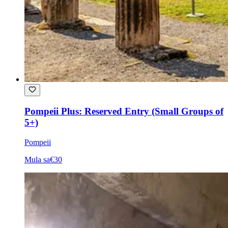
Pompeii Plus: Reserved Entry (Small Groups of
5+)
Pompeii
Mula sa
€30