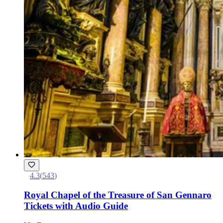
4.3
(
543
)
Royal Chapel of the Treasure of San Gennaro
Tickets with Audio Guide