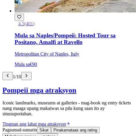
4.5
(
401
)
Mula sa Naples/Pompeii: Hosted Tour sa
Positano, Amalfi at Ravello
Metropolitan City of Naples, Italy
Mula sa
€90
1
/
10
Pompeii mga atraksyon
Iconic landmarks, museums at galleries - mag-book ng entry tickets
nang maaga upang makaiwas sa pila kung saan ito ay
sinusuportahan.
Tingnan ang lahat mga atraksyon
Pagsunud-sunurin
Sikat
Pinakamataas ang rating