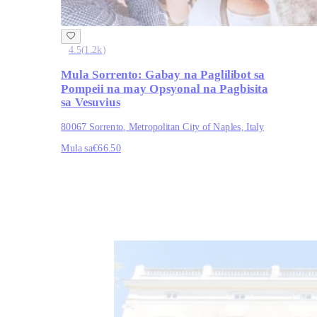
4.5
(
1.2k
)
Mula Sorrento: Gabay na Paglilibot sa
Pompeii na may Opsyonal na Pagbisita
sa Vesuvius
80067 Sorrento, Metropolitan City of Naples, Italy
Mula sa
€66.50