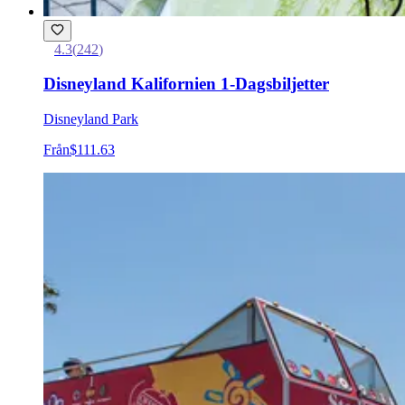
4.3
(
242
)
Disneyland Kalifornien 1-Dagsbiljetter
Disneyland Park
Från
$111.63