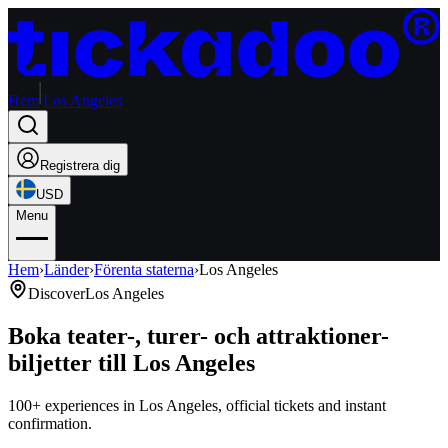
Hem
Los Angeles
Registrera dig
USD
Menu
Hem
›
Länder
›
Förenta staterna
›
Los Angeles
Discover
Los Angeles
Boka teater-, turer- och attraktioner-
biljetter till Los Angeles
100+ experiences in Los Angeles, official tickets and instant
confirmation.