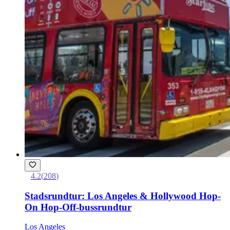
4.2
(
208
)
Stadsrundtur: Los Angeles & Hollywood Hop-
On Hop-Off-bussrundtur
Los Angeles