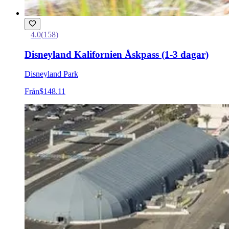
4.0
(
158
)
Disneyland Kalifornien Åskpass (1-3 dagar)
Disneyland Park
Från
$148.11