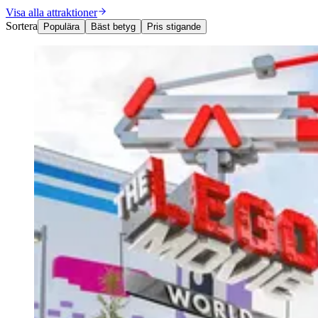
Visa alla attraktioner
Sortera
Populära
Bäst betyg
Pris stigande