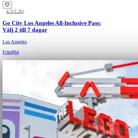
4.5
(
2.2k
)
Go City Los Angeles All-Inclusive Pass:
Välj 2 till 7 dagar
Los Angeles
Från
$94