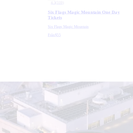
4.3
(
319
)
Six Flags Magic Mountain One Day
Tickets
Six Flags Magic Mountain
Från
$55