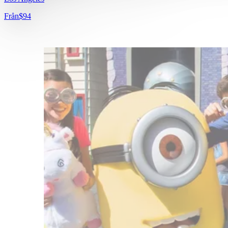
Från
$94