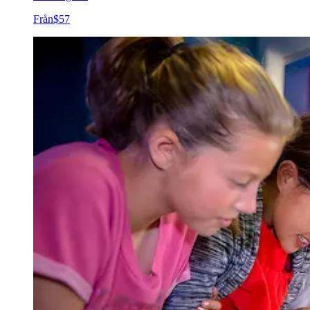
Från
$57