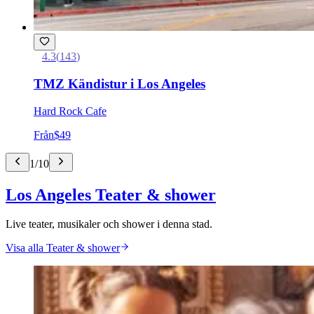
4.3
(
143
)
TMZ Kändistur i Los Angeles
Hard Rock Cafe
Från
$49
1
/
10
Los Angeles Teater & shower
Live teater, musikaler och shower i denna stad.
Visa alla Teater & shower