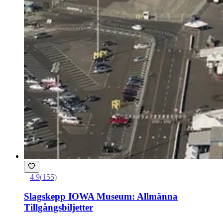
4.9
(
155
)
Slagskepp IOWA Museum: Allmänna
Tillgångsbiljetter