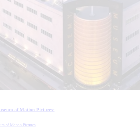
eum of Motion Pictures:
m of Motion Pictures