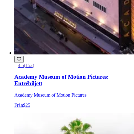
4.5
(
152
)
Academy Museum of Motion Pictures:
Entrébiljett
Academy Museum of Motion Pictures
Från
$25