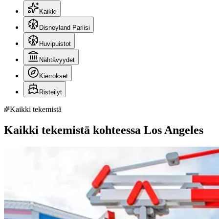
Kaikki
Disneyland Pariisi
Huvipuistot
Nähtävyydet
Kierrokset
Risteilyt
Kaikki tekemistä
Kaikki tekemistä kohteessa Los Angeles