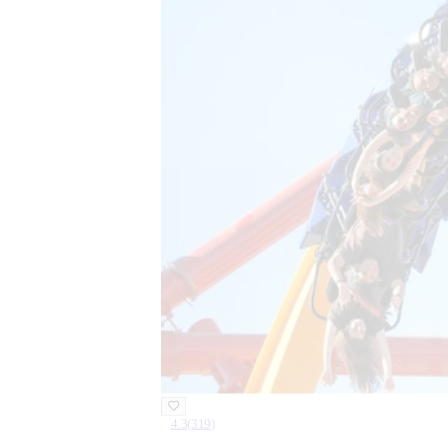
4.3
(
319
)