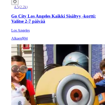
4.5
(
2.2k
)
Go City Los Angeles Kaikki Sisältyy -kortti:
Valitse 2-7 päivää
Los Angeles
Alkaen
$94