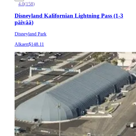
4.0
(
158
)
Disneyland Kalifornian Lightning Pass (1-3
päivää)
Disneyland Park
Alkaen
$148.11