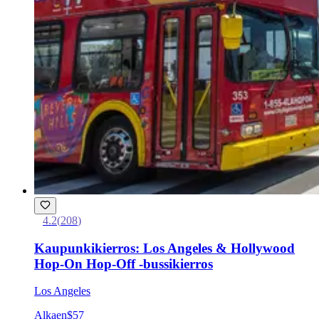
4.2
(
208
)
Kaupunkikierros: Los Angeles & Hollywood
Hop-On Hop-Off -bussikierros
Los Angeles
Alkaen
$57