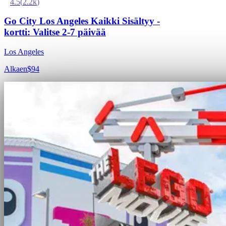
4.5
(
2.2k
)
Go City Los Angeles Kaikki Sisältyy -
kortti: Valitse 2-7 päivää
Los Angeles
Alkaen
$94