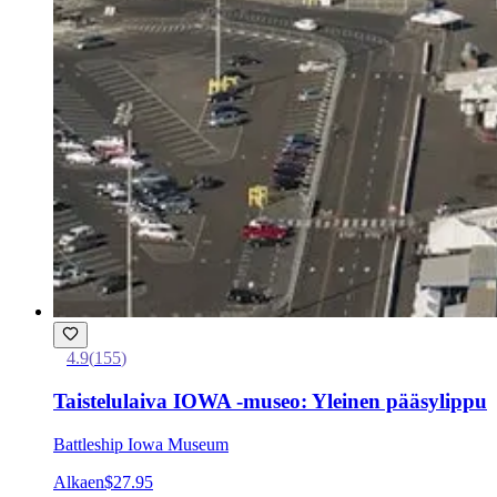
4.9
(
155
)
Taistelulaiva IOWA -museo: Yleinen pääsylippu
Battleship Iowa Museum
Alkaen
$27.95