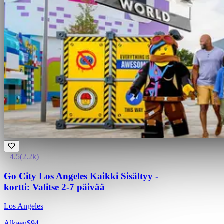
4.5
(
2.2k
)
Go City Los Angeles Kaikki Sisältyy -
kortti: Valitse 2-7 päivää
Los Angeles
Alkaen
$94