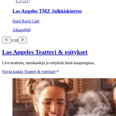
4.3
(
143
)
Los Angeles TMZ Julkkiskierros
Hard Rock Cafe
Alkaen
$49
1
/
10
Los Angeles Teatteri & esitykset
Live-teatteria, musikaaleja ja esityksiä tässä kaupungissa.
Näytä kaikki Teatteri & esitykset