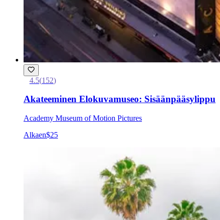
4.5
(
152
)
Akateeminen Elokuvamuseo: Sisäänpääsylippu
Academy Museum of Motion Pictures
Alkaen
$25