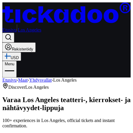
Etusivu
Los Angeles
Rekisteröidy
USD
Menu
Etusivu
›
Maat
›
Yhdysvallat
›
Los Angeles
Discover
Los Angeles
Varaa Los Angeles teatteri-, kierrokset- ja
nähtävyydet-lippuja
100+ experiences in Los Angeles, official tickets and instant
confirmation.