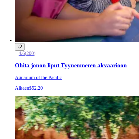
4.6
(
200
)
Ohita jonon liput Tyynenmeren akvaarioon
Aquarium of the Pacific
Alkaen
$52.20