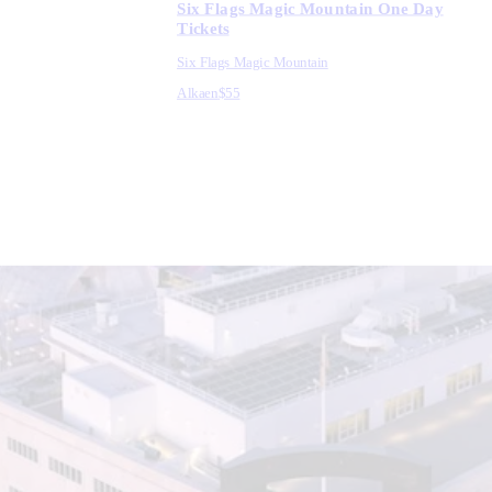
Six Flags Magic Mountain One Day
Tickets
Six Flags Magic Mountain
Alkaen
$55