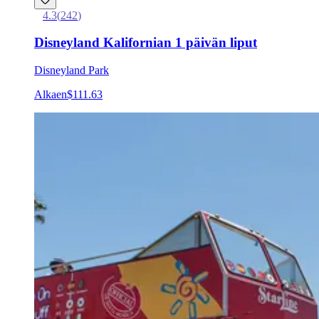
4.3
(
242
)
Disneyland Kalifornian 1 päivän liput
Disneyland Park
Alkaen
$111.63