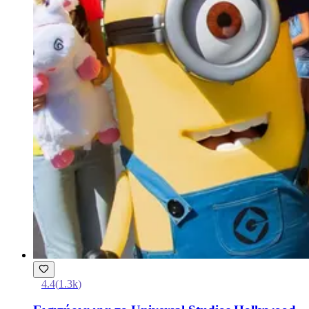
4.4
(
1.3k
)