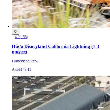
4.0
(
158
)
Πάσο Disneyland California Lightning (1-3
ημέρες)
Disneyland Park
Από
$148.11