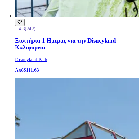
4.3
(
242
)
Εισιτήρια 1 Ημέρας για την Disneyland
Καλιφόρνια
Disneyland Park
Από
$111.63