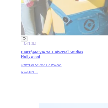
4.4
(
1.3k
)
Εισιτήρια για το Universal Studios
Hollywood
Universal Studios Hollywood
Από
$109.95