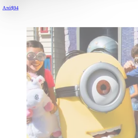
Από
$94