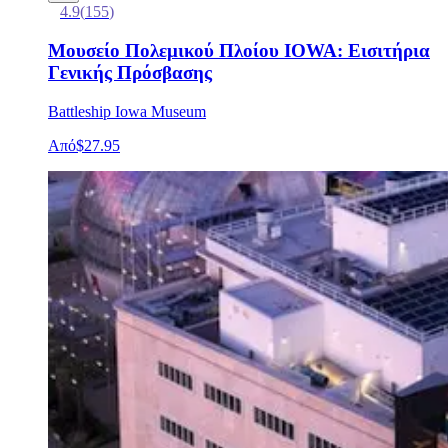
4.9
(
155
)
Μουσείο Πολεμικού Πλοίου IOWA: Εισιτήρια
Γενικής Πρόσβασης
Battleship Iowa Museum
Από
$27.95