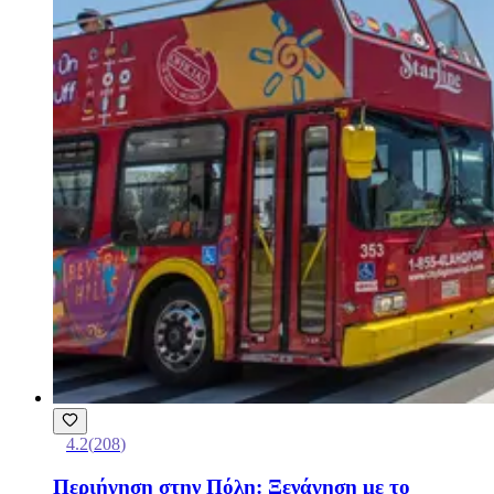
4.2
(
208
)
Περιήγηση στην Πόλη: Ξενάγηση με το