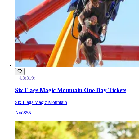
4.3
(
319
)
Six Flags Magic Mountain One Day Tickets
Six Flags Magic Mountain
Από
$55