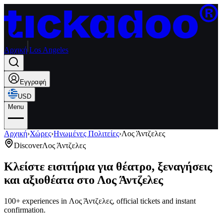
Αρχική
Los Angeles
Εγγραφή
USD
Menu
Αρχική
›
Χώρες
›
Ηνωμένες Πολιτείες
›
Λος Άντζελες
Discover
Λος Άντζελες
Κλείστε εισιτήρια για θέατρο, ξεναγήσεις
και αξιοθέατα στο Λος Άντζελες
100+ experiences in Λος Άντζελες, official tickets and instant
confirmation.