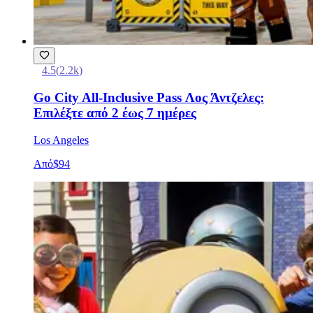
4.5
(
2.2k
)
Go City All-Inclusive Pass Λος Άντζελες:
Επιλέξτε από 2 έως 7 ημέρες
Los Angeles
Από
$94