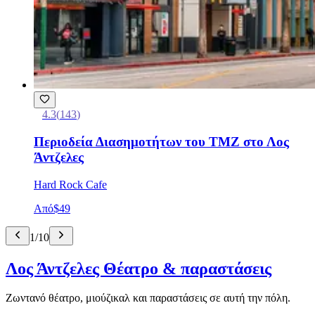
4.3
(
143
)
Περιοδεία Διασημοτήτων του TMZ στο Λος
Άντζελες
Hard Rock Cafe
Από
$49
1
/
10
Λος Άντζελες Θέατρο & παραστάσεις
Ζωντανό θέατρο, μιούζικαλ και παραστάσεις σε αυτή την πόλη.