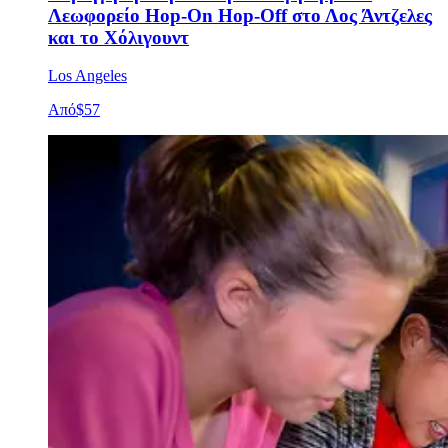
Λεωφορείο Hop-On Hop-Off στο Λος Άντζελες
και το Χόλιγουντ
Los Angeles
Από
$57