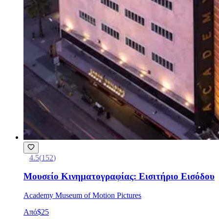
4.5
(
152
)
Μουσείο Κινηματογραφίας: Εισιτήριο Εισόδου
Academy Museum of Motion Pictures
Από
$25