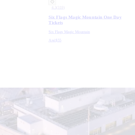
4.3
(
319
)
Six Flags Magic Mountain One Day
Tickets
Six Flags Magic Mountain
Από
$55