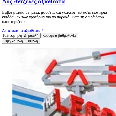
Λος Άντζελες αξιοθέατα
Εμβληματικά μνημεία, μουσεία και γκαλερί - κλείστε εισιτήρια
εισόδου εκ των προτέρων για να παρακάμψετε τη σειρά όπου
υποστηρίζεται.
Δείτε όλα τα αξιοθέατα
Ταξινόμηση
Δημοφιλή
Κορυφαία βαθμολογία
Τιμή χαμηλή → υψηλή