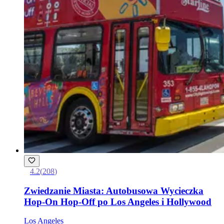
4.2
(
208
)
Zwiedzanie Miasta: Autobusowa Wycieczka
Hop-On Hop-Off po Los Angeles i Hollywood
Los Angeles