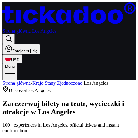
Strona główna
Los Angeles
Zarejestruj się
USD
Menu
Strona główna
›
Kraje
›
Stany Zjednoczone
›
Los Angeles
Discover
Los Angeles
Zarezerwuj bilety na teatr, wycieczki i
atrakcje w Los Angeles
100+ experiences in Los Angeles, official tickets and instant
confirmation.