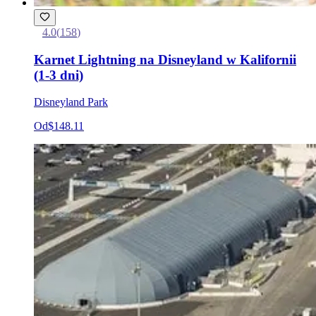
4.0
(
158
)
Karnet Lightning na Disneyland w Kalifornii
(1-3 dni)
Disneyland Park
Od
$148.11