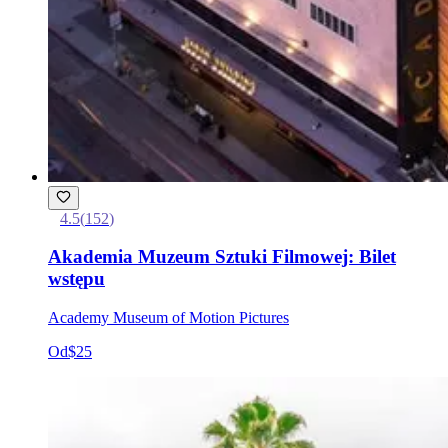
4.5
(
152
)
Akademia Muzeum Sztuki Filmowej: Bilet
wstępu
Academy Museum of Motion Pictures
Od
$25