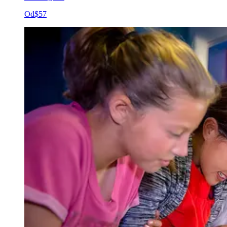
Od
$57