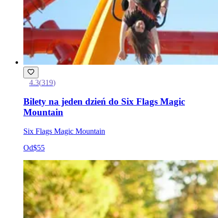
4.3
(
319
)
Bilety na jeden dzień do Six Flags Magic
Mountain
Six Flags Magic Mountain
Od
$55