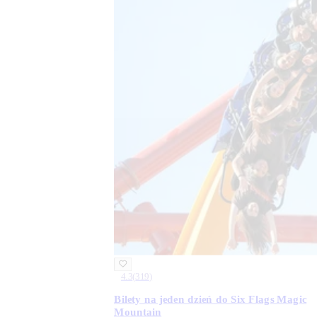
4.3
(
319
)
Bilety na jeden dzień do Six Flags Magic
Mountain