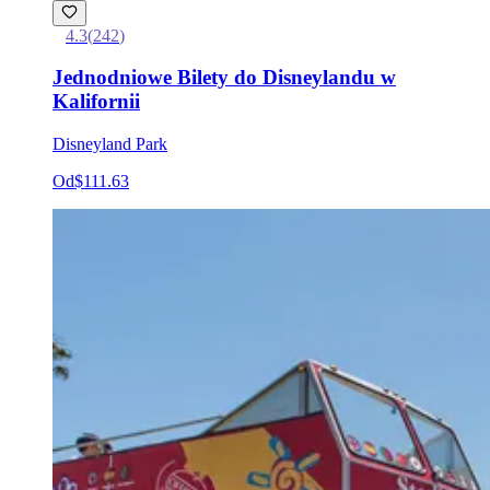
4.3
(
242
)
Jednodniowe Bilety do Disneylandu w
Kalifornii
Disneyland Park
Od
$111.63