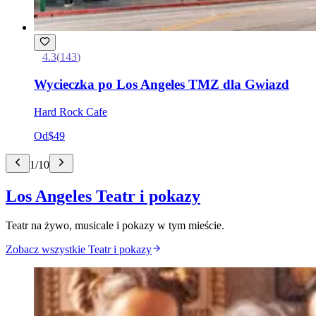
4.3
(
143
)
Wycieczka po Los Angeles TMZ dla Gwiazd
Hard Rock Cafe
Od
$49
1
/
10
Los Angeles Teatr i pokazy
Teatr na żywo, musicale i pokazy w tym mieście.
Zobacz wszystkie Teatr i pokazy