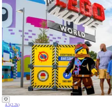
4.5
(
2.2k
)