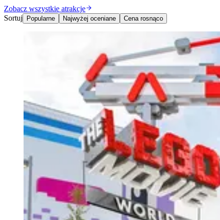
Zobacz wszystkie atrakcje
Sortuj
Popularne
Najwyżej oceniane
Cena rosnąco