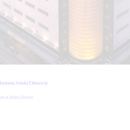
uzeum Sztuki Filmowej:
m of Motion Pictures