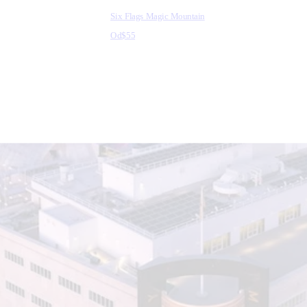
Six Flags Magic Mountain
Od
$55