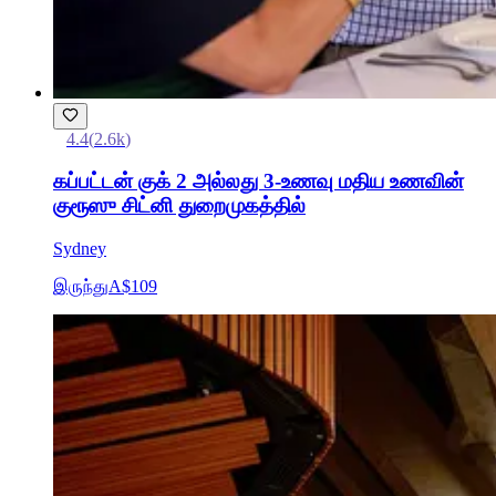
4.4
(
2.6k
)
கப்பட்டன் குக் 2 அல்லது 3-உணவு மதிய உணவின்
குரூஸு சிட்னி துறைமுகத்தில்
Sydney
இருந்து
A$109