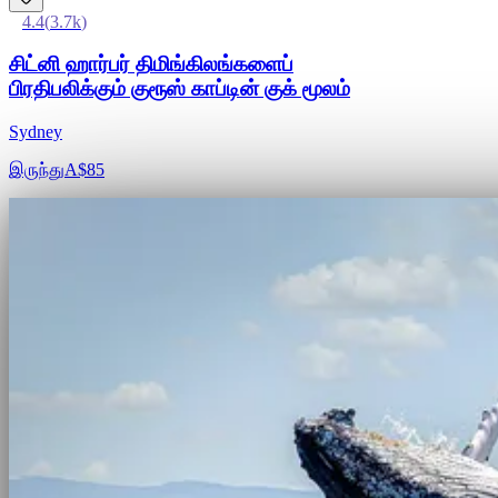
4.4
(
3.7k
)
சிட்னி ஹார்பர் திமிங்கிலங்களைப்
பிரதிபலிக்கும் குரூஸ் காப்டின் குக் மூலம்
Sydney
இருந்து
A$85