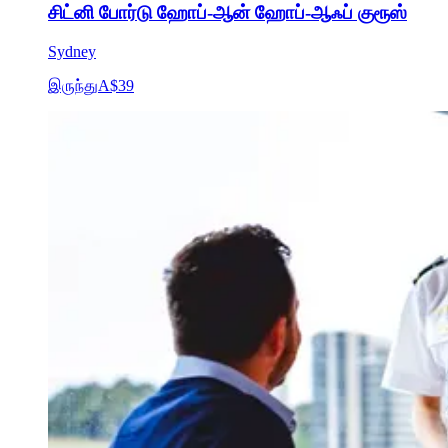
சிட்னி போர்டு ஹோப்-ஆன் ஹோப்-ஆஃப் குரூஸ்
Sydney
இருந்து
A$39