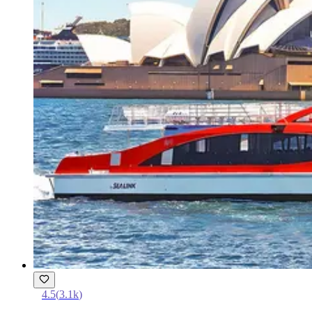
4.5
(
3.1k
)