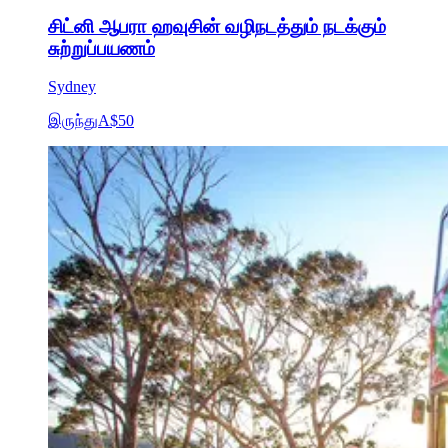
சிட்னி ஆபரா ஹவுசின் வழிநடத்தும் நடக்கும்
சுற்றுப்பயணம்
Sydney
இருந்து
A$50