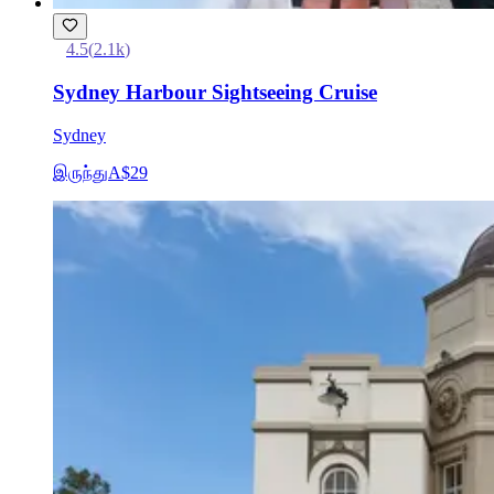
4.5
(
2.1k
)
Sydney Harbour Sightseeing Cruise
Sydney
இருந்து
A$29