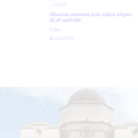
4.4
(
2.6k
)
பிரியமான பல்கலைக் கழக மதியம் சுற்றுலா
சிட்னி ஹார்பரில்
Sydney
இருந்து
A$109