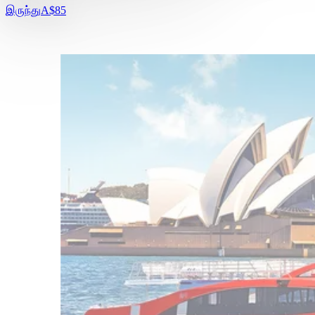
இருந்து
A$85