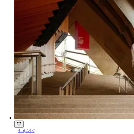
4.5
(
2.4k
)