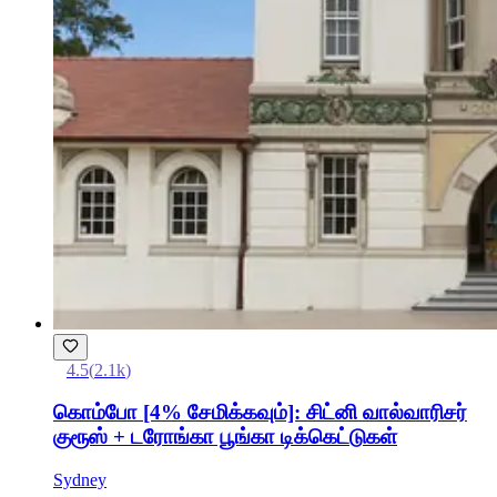
4.5
(
2.1k
)
கொம்போ [4% சேமிக்கவும்]: சிட்னி வால்வாரிசர்
குரூஸ் + டரோங்கா பூங்கா டிக்கெட்டுகள்
Sydney