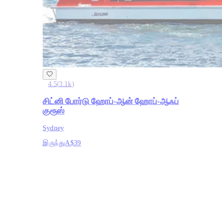
4.5
(
3.1k
)
சிட்னி போர்டு ஹோப்-ஆன் ஹோப்-ஆஃப்
குரூஸ்
Sydney
இருந்து
A$39