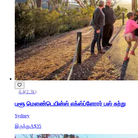
4.4
(
2.3k
)
புளூ மௌண்டெயின்ஸ் எக்ஸ்ப்ளோரர் பஸ் சுற்று
Sydney
இருந்து
A$35