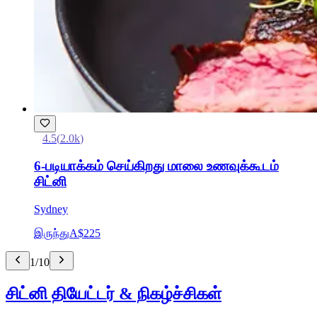
4.5
(
2.0k
)
6-படியாக்கம் செய்கிறது மாலை உணவுக்கூடம்
சிட்னி
Sydney
இருந்து
A$225
1
/
10
சிட்னி தியேட்டர் & நிகழ்ச்சிகள்