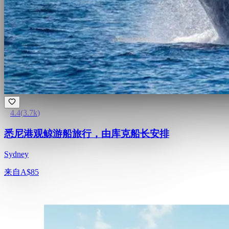
4.4
(
3.7k
)
悉尼港观鲸游船旅行，由库克船长安排
Sydney
来自
A$85