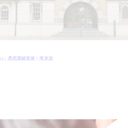
%]：悉尼观鲸巡游 + 塔龙加