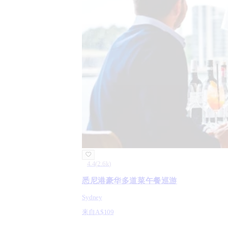
4.4
(
2.6k
)
悉尼港豪华多道菜午餐巡游
Sydney
来自
A$109