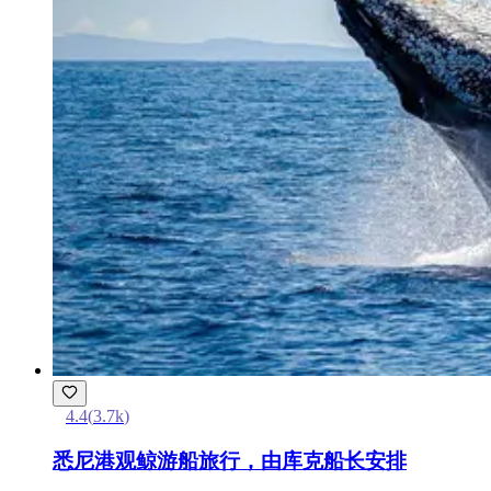
4.4
(
3.7k
)
悉尼港观鲸游船旅行，由库克船长安排