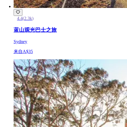
4.4
(
2.3k
)
蓝山观光巴士之旅
Sydney
来自
A$35