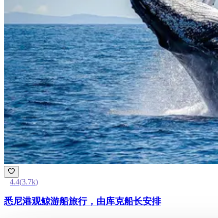
4.4
(
3.7k
)
悉尼港观鲸游船旅行，由库克船长安排