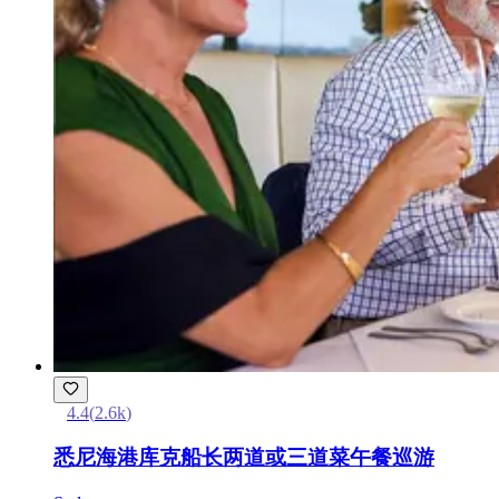
4.4
(
2.6k
)
悉尼海港库克船长两道或三道菜午餐巡游