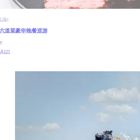
2.0k
)
六道菜豪华晚餐巡游
y
A$225