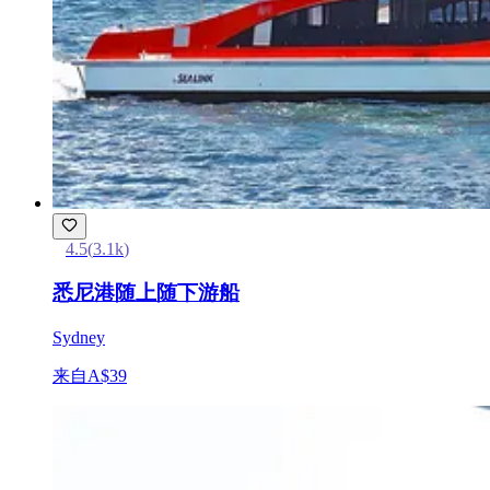
4.5
(
3.1k
)
悉尼港随上随下游船
Sydney
来自
A$39