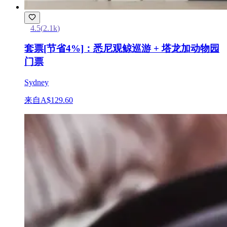
4.5
(
2.1k
)
套票[节省4%]：悉尼观鲸巡游 + 塔龙加动物园
门票
Sydney
来自
A$129.60