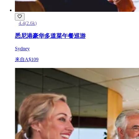
4.4
(
2.6k
)
悉尼港豪华多道菜午餐巡游
Sydney
来自
A$109