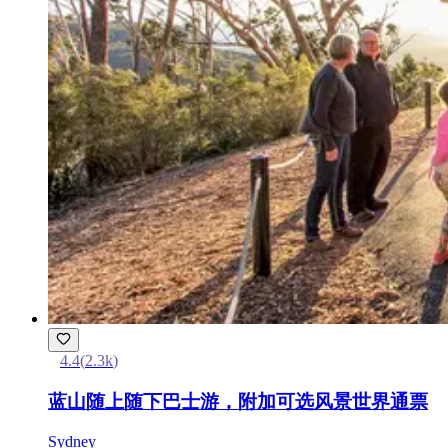
4.4
(
2.3k
)
蓝山随上随下巴士游，附加可选风景世界通票
Sydney