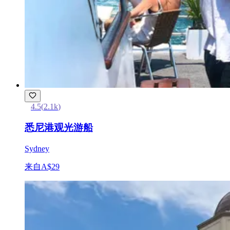
4.5
(
2.1k
)
悉尼港观光游船
Sydney
来自
A$29