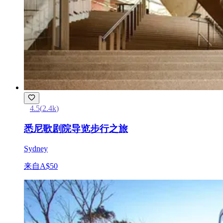
4.5
(
2.4k
)
悉尼歌剧院导览步行之旅
Sydney
来自
A$50