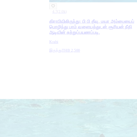
4.7
(
2.0k
)
கிராபியிலிருந்து: பி பி தீவு, மயா அம்பையைப்
பொழிந்து பாம் வளையத்துடன் சூரியன் நீதி
ஆடியின் சுற்றுப்பயணப்படி.
Krabi
இருந்து
THB 2,500