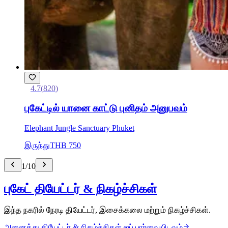
4.7
(
820
)
புகேட்டில் யானை காட்டு புனிதம் அனுபவம்
Elephant Jungle Sanctuary Phuket
இருந்து
THB 750
1
/
10
புகேட் தியேட்டர் & நிகழ்ச்சிகள்
இந்த நகரில் நேரடி தியேட்டர், இசைக்கலை மற்றும் நிகழ்ச்சிகள்.
அனைத்து தியேட்டர் & நிகழ்ச்சிகள் ஐப் பார்வையிடவும்