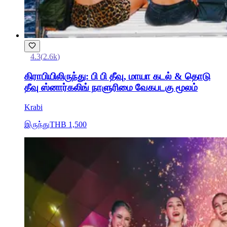
4.3
(
2.6k
)
கிராபியிலிருந்து: பி பி தீவு, மாயா கடல் & தொடு
தீவு ஸ்னார்கலிங் நாளுரிமை வேகபடகு மூலம்
Krabi
இருந்து
THB 1,500