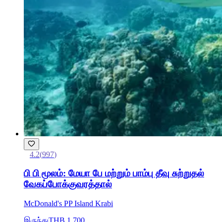
4.2
(
997
)
பி பி மூலம்: மேயா பே மற்றும் பாம்பு தீவு சுற்றுதல்
வேகப்போக்குவரத்தால்
McDonald's PP Island Krabi
இருந்து
THB 1,700