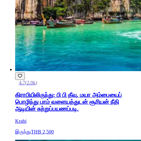
4.7
(
2.0k
)
கிராபியிலிருந்து: பி பி தீவு, மயா அம்பையைப்
பொழிந்து பாம் வளையத்துடன் சூரியன் நீதி
ஆடியின் சுற்றுப்பயணப்படி.
Krabi
இருந்து
THB 2,500