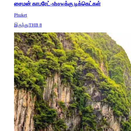
சைமன் காபரேட்-showக்கு டிக்கெட்கள்
Phuket
இருந்து
THB 8