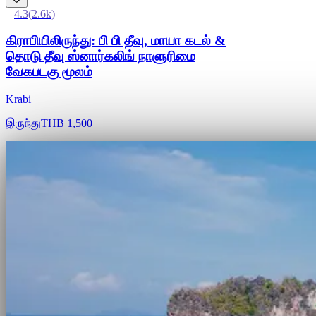
4.3
(
2.6k
)
கிராபியிலிருந்து: பி பி தீவு, மாயா கடல் &
தொடு தீவு ஸ்னார்கலிங் நாளுரிமை
வேகபடகு மூலம்
Krabi
இருந்து
THB 1,500