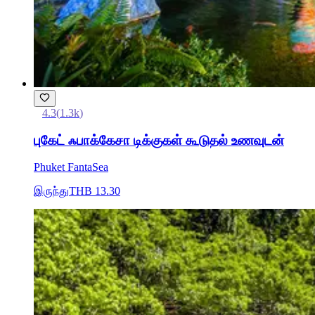
4.3
(
1.3k
)
புகேட் ஃபாக்கேசா டிக்குகள் கூடுதல் உணவுடன்
Phuket FantaSea
இருந்து
THB 13.30