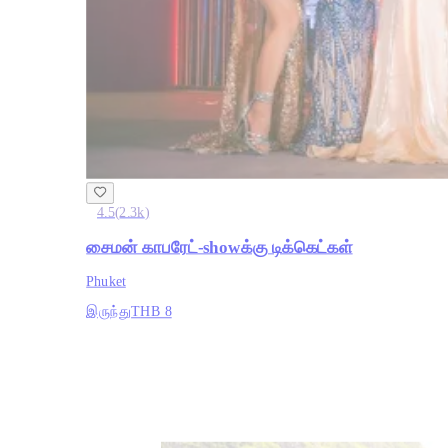
4.5
(
2.3k
)
சைமன் காபரேட்-showக்கு டிக்கெட்கள்
Phuket
இருந்து
THB 8