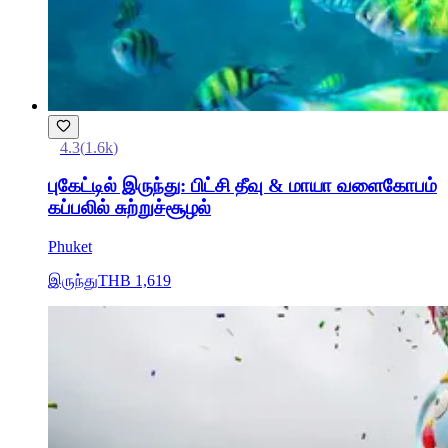
4.3
(
1.6k
)
புகேட்டில் இருந்து: பிட்சி தீவு & மாயா வளைகோபம்
கப்பலில் சுற்றுச்சூழல்
Phuket
இருந்து
THB 1,619