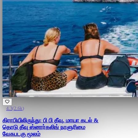
4.3
(
2.6k
)
கிராபியிலிருந்து: பி பி தீவு, மாயா கடல் &
தொடு தீவு ஸ்னார்கலிங் நாளுரிமை
வேகபடகு மூலம்