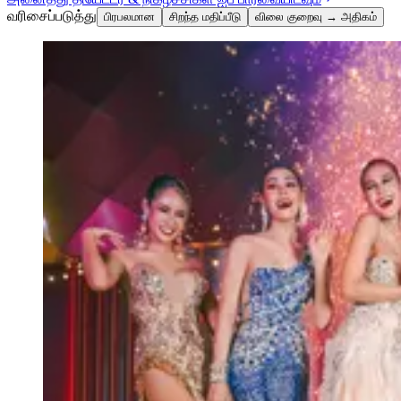
வரிசைப்படுத்து
பிரபலமான
சிறந்த மதிப்பீடு
விலை குறைவு → அதிகம்