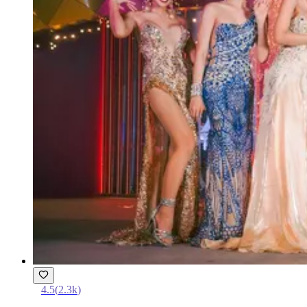
4.5
(
2.3k
)