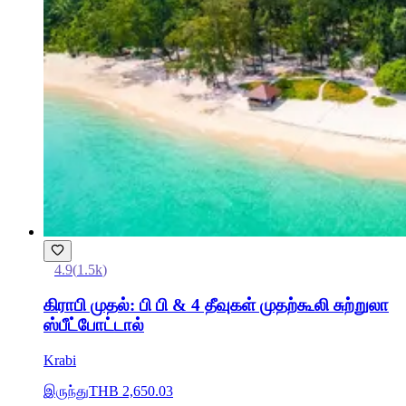
4.9
(
1.5k
)
கிராபி முதல்: பி பி & 4 தீவுகள் முதற்கூலி சுற்றுலா
ஸ்பீட்போட்டால்
Krabi
இருந்து
THB 2,650.03