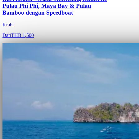
Pulau Phi Phi, Maya Bay & Pulau
Bamboo dengan Speedboat
Krabi
Dari
THB 1,500