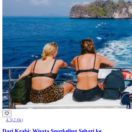
4.3
(
2.6k
)
Dari Krabi: Wisata Snorkeling Sehari ke