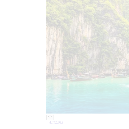
4.7
(
2.0k
)