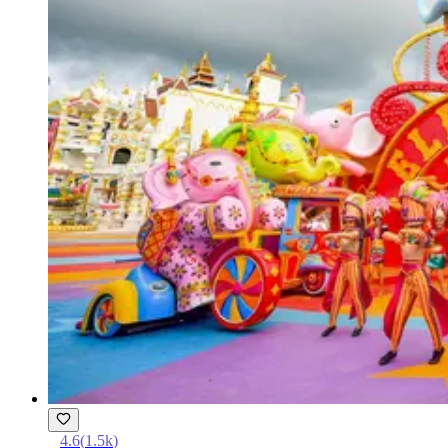
4.6
(
1.5k
)