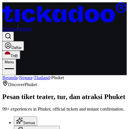
Beranda
Phuket
Daftar
THB
Menu
Beranda
›
Negara
›
Thailand
›
Phuket
Discover
Phuket
Pesan tiket teater, tur, dan atraksi Phuket
99+ experiences in Phuket, official tickets and instant confirmation.
Semua