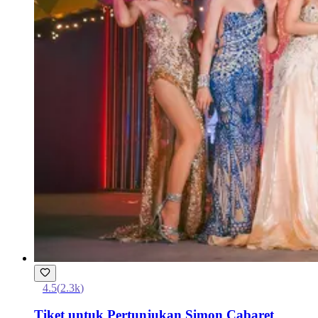
4.5
(
2.3k
)
Tiket untuk Pertunjukan Simon Cabaret