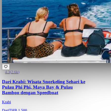
4.3
(
2.6k
)
Dari Krabi: Wisata Snorkeling Sehari ke
Pulau Phi Phi, Maya Bay & Pulau
Bamboo dengan Speedboat
Krabi
Dari
THB 1,500