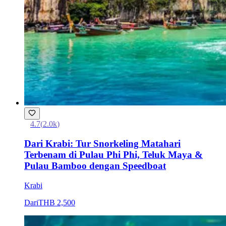
4.7
(
2.0k
)
Dari Krabi: Tur Snorkeling Matahari
Terbenam di Pulau Phi Phi, Teluk Maya &
Pulau Bamboo dengan Speedboat
Krabi
Dari
THB 2,500