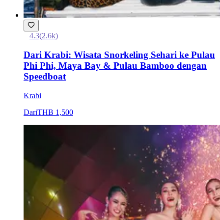
4.3
(
2.6k
)
Dari Krabi: Wisata Snorkeling Sehari ke Pulau
Phi Phi, Maya Bay & Pulau Bamboo dengan
Speedboat
Krabi
Dari
THB 1,500