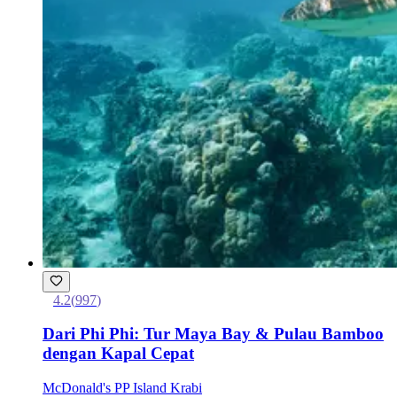
4.2
(
997
)
Dari Phi Phi: Tur Maya Bay & Pulau Bamboo
dengan Kapal Cepat
McDonald's PP Island Krabi