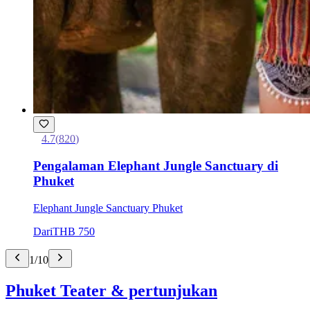
4.7
(
820
)
Pengalaman Elephant Jungle Sanctuary di
Phuket
Elephant Jungle Sanctuary Phuket
Dari
THB 750
1
/
10
Phuket Teater & pertunjukan