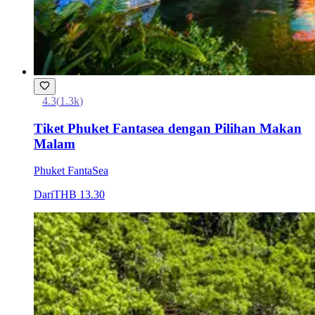
4.3
(
1.3k
)
Tiket Phuket Fantasea dengan Pilihan Makan
Malam
Phuket FantaSea
Dari
THB 13.30