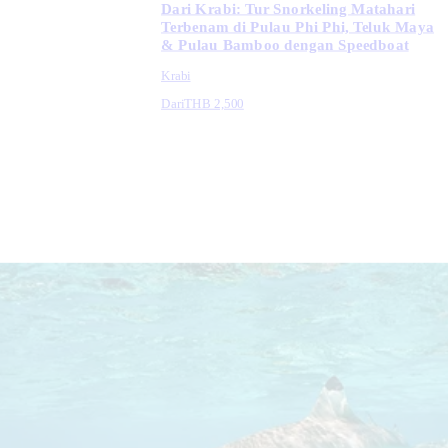
Dari Krabi: Tur Snorkeling Matahari
Terbenam di Pulau Phi Phi, Teluk Maya
& Pulau Bamboo dengan Speedboat
Krabi
Dari
THB 2,500