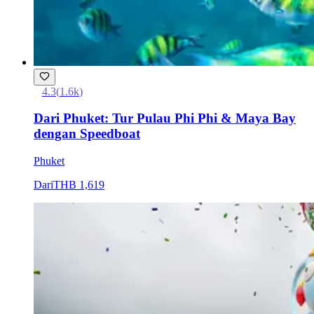
4.3
(
1.6k
)
Dari Phuket: Tur Pulau Phi Phi & Maya Bay
dengan Speedboat
Phuket
Dari
THB 1,619