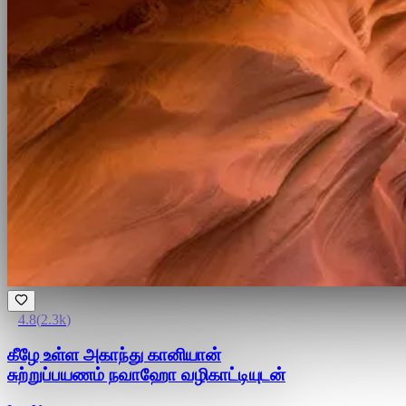
4.8
(
2.3k
)
கீழே உள்ள அகாந்து கானியான்
சுற்றுப்பயணம் நவாஹோ வழிகாட்டியுடன்