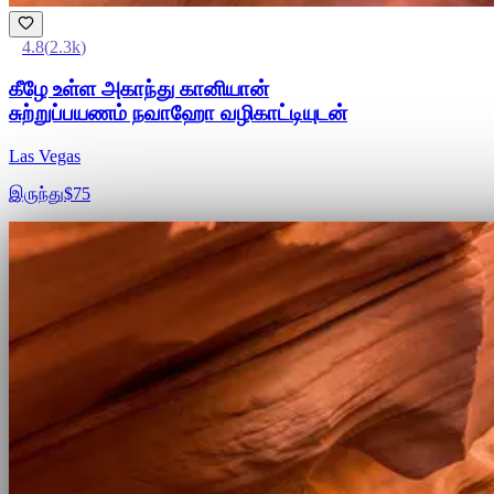
4.8
(
2.3k
)
கீழே உள்ள அகாந்து கானியான்
சுற்றுப்பயணம் நவாஹோ வழிகாட்டியுடன்
Las Vegas
இருந்து
$75