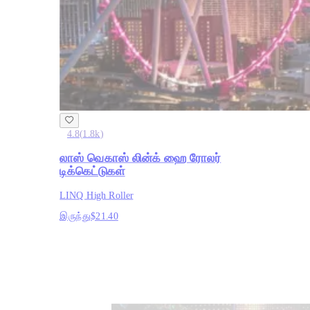
4.8
(
1.8k
)
லாஸ் வெகாஸ் லின்க் ஹை ரோலர்
டிக்கெட்டுகள்
LINQ High Roller
இருந்து
$21.40