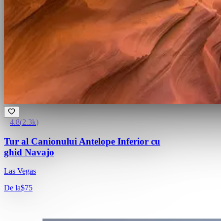
4.8
(
2.3k
)
Tur al Canionului Antelope Inferior cu
ghid Navajo
Las Vegas
De la
$75