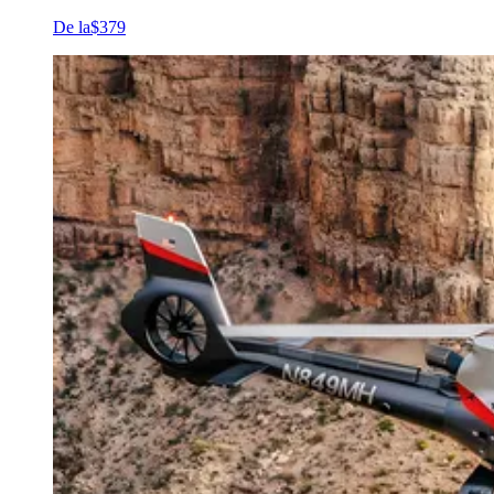
De la
$379