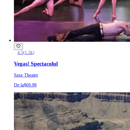
4.5
(
1.3k
)
Vegas! Spectacolul
Saxe Theater
De la
$69.98