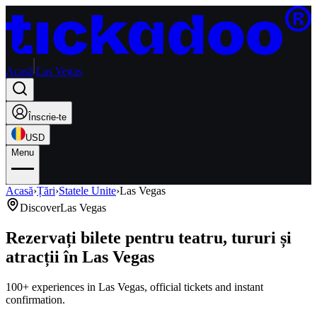
Acasă
Las Vegas
Înscrie-te
USD
Menu
Acasă
›
Țări
›
Statele Unite
›
Las Vegas
Discover
Las Vegas
Rezervați bilete pentru teatru, tururi și
atracții în Las Vegas
100+ experiences in Las Vegas, official tickets and instant
confirmation.