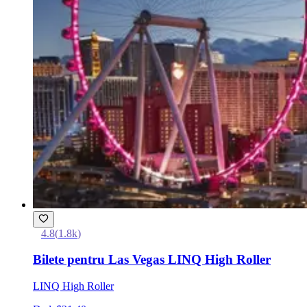
4.8
(
1.8k
)
Bilete pentru Las Vegas LINQ High Roller
LINQ High Roller