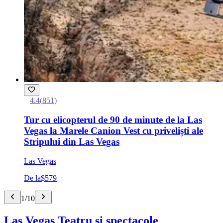
4.4
(
851
)
Tur cu elicopterul de 90 de minute de la Las
Vegas la Marele Canion Vest cu priveliști ale
Stripului din Las Vegas
Las Vegas
De la
$579
1
/
10
Las Vegas Teatru și spectacole