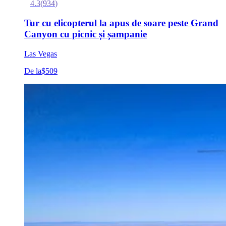
4.3
(
934
)
Tur cu elicopterul la apus de soare peste Grand
Canyon cu picnic și șampanie
Las Vegas
De la
$509