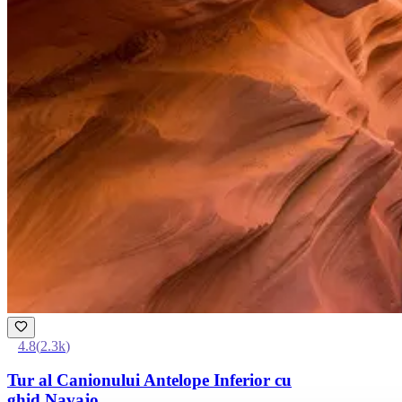
4.8
(
2.3k
)
Tur al Canionului Antelope Inferior cu
ghid Navajo