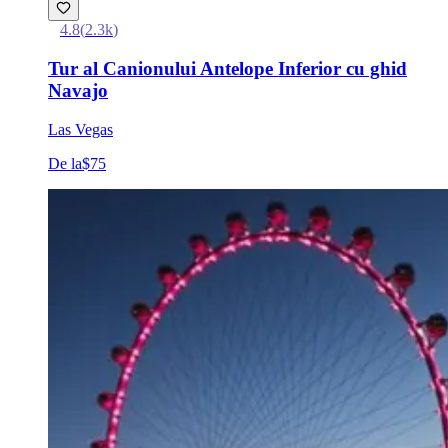
4.8
(
2.3k
)
Tur al Canionului Antelope Inferior cu ghid
Navajo
Las Vegas
De la
$75