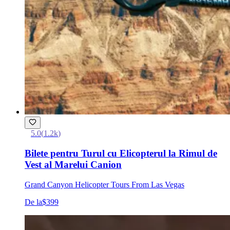
5.0
(
1.2k
)
Bilete pentru Turul cu Elicopterul la Rimul de
Vest al Marelui Canion
Grand Canyon Helicopter Tours From Las Vegas
De la
$399