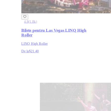
4.8
(
1.8k
)
Bilete pentru Las Vegas LINQ High
Roller
LINQ High Roller
De la
$21.40