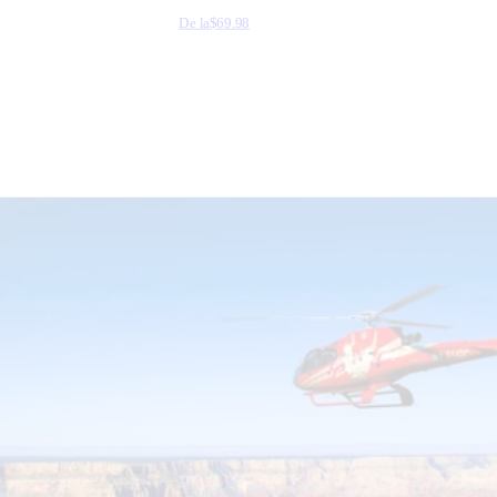
De la
$69.98