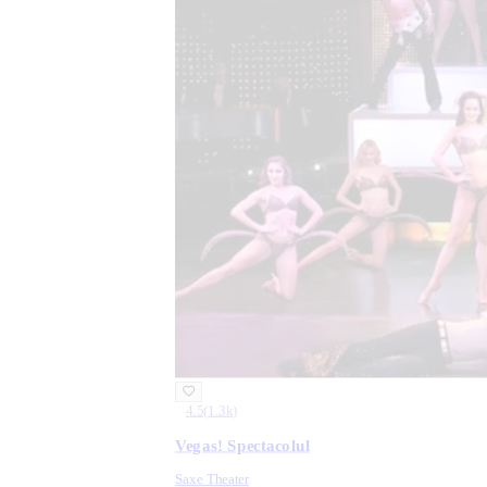
4.5
(
1.3k
)
Vegas! Spectacolul
Saxe Theater