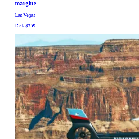
margine
Las Vegas
De la
$359