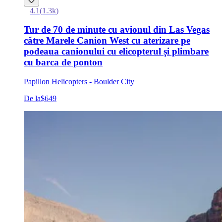
4.1
(
1.3k
)
Tur de 70 de minute cu avionul din Las Vegas
către Marele Canion West cu aterizare pe
podeaua canionului cu elicopterul și plimbare
cu barca de ponton
Papillon Helicopters - Boulder City
De la
$649