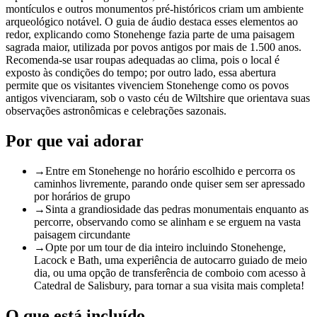
montículos e outros monumentos pré-históricos criam um ambiente
arqueológico notável. O guia de áudio destaca esses elementos ao
redor, explicando como Stonehenge fazia parte de uma paisagem
sagrada maior, utilizada por povos antigos por mais de 1.500 anos.
Recomenda-se usar roupas adequadas ao clima, pois o local é
exposto às condições do tempo; por outro lado, essa abertura
permite que os visitantes vivenciem Stonehenge como os povos
antigos vivenciaram, sob o vasto céu de Wiltshire que orientava suas
observações astronômicas e celebrações sazonais.
Por que vai adorar
→
Entre em Stonehenge no horário escolhido e percorra os
caminhos livremente, parando onde quiser sem ser apressado
por horários de grupo
→
Sinta a grandiosidade das pedras monumentais enquanto as
percorre, observando como se alinham e se erguem na vasta
paisagem circundante
→
Opte por um tour de dia inteiro incluindo Stonehenge,
Lacock e Bath, uma experiência de autocarro guiado de meio
dia, ou uma opção de transferência de comboio com acesso à
Catedral de Salisbury, para tornar a sua visita mais completa!
O que está incluído