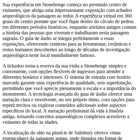
Sua experiência em Stonehenge começa no premiado centro de
visitantes, que abriga uma impressionante exposição com achados
arqueológicos da paisagem ao redor. A experiência virtual em 360
graus do centro permite que você fique dentro do círculo de pedras
em diferentes períodos históricos, enquanto artefatos antigos contam
a história das pessoas que viveram e trabalharam nesta paisagem
sagrada. O guia de áudio se integra perfeitamente a essas
exposições, oferecendo contexto para as ferramentas, cerâmicas e
restos humanos descobertos ao longo de décadas de investigação
arqueológica neste local mundialmente famoso.
A tickadoo torna a reserva da sua visita a Stonehenge simples e
conveniente, com opções flexíveis de ingressos para atender a
diferentes horários e interesses. O sistema de entrada com horário
marcado garante uma experiência de qualidade, sem superlotação,
permitindo que você aprecie plenamente a escala e a importância do
monumento. A tecnologia avançada do guia de áudio oferece uma
narração clara e envolvente, no seu próprio ritmo, com opções para
repetir trechos ou explorar conteúdos adicionais sobre aspectos
específicos do local. A narração profissional dá vida à história
antiga, tornando conceitos arqueológicos complexos acessíveis a
visitantes de todas as idades.
A localização do sítio na planície de Salisbury oferece vistas
espetaculares da paisagem antiga, onde túmulos em forma de