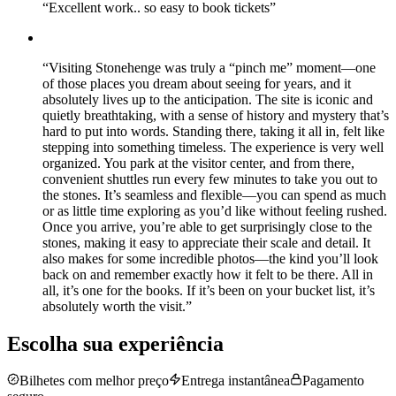
“
Excellent work.. so easy to book tickets
”
“
Visiting Stonehenge was truly a “pinch me” moment—one
of those places you dream about seeing for years, and it
absolutely lives up to the anticipation. The site is iconic and
quietly breathtaking, with a sense of history and mystery that’s
hard to put into words. Standing there, taking it all in, felt like
stepping into something timeless. The experience is very well
organized. You park at the visitor center, and from there,
convenient shuttles run every few minutes to take you out to
the stones. It’s seamless and flexible—you can spend as much
or as little time exploring as you’d like without feeling rushed.
Once you arrive, you’re able to get surprisingly close to the
stones, making it easy to appreciate their scale and detail. It
also makes for some incredible photos—the kind you’ll look
back on and remember exactly how it felt to be there. All in
all, it’s one for the books. If it’s been on your bucket list, it’s
absolutely worth the visit.
”
Escolha sua experiência
Bilhetes com melhor preço
Entrega instantânea
Pagamento