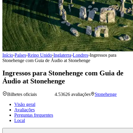
Início
›
Países
›
Reino Unido
›
Inglaterra
›
Londres
›
Ingressos para
Stonehenge com Guia de Áudio at Stonehenge
Ingressos para Stonehenge com Guia de
Áudio at Stonehenge
Bilhetes oficiais
4.5
3626 avaliações
Stonehenge
Visão geral
Avaliações
Perguntas frequentes
Local