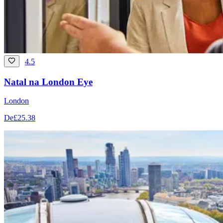
4.5
Natal na London Eye
London
De
£25.38