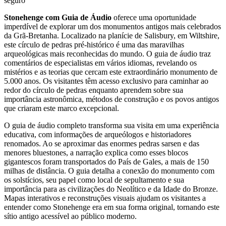
seguro
Stonehenge com Guia de Áudio
oferece uma oportunidade
imperdível de explorar um dos monumentos antigos mais celebrados
da Grã-Bretanha. Localizado na planície de Salisbury, em Wiltshire,
este círculo de pedras pré-histórico é uma das maravilhas
arqueológicas mais reconhecidas do mundo. O guia de áudio traz
comentários de especialistas em vários idiomas, revelando os
mistérios e as teorias que cercam este extraordinário monumento de
5.000 anos. Os visitantes têm acesso exclusivo para caminhar ao
redor do círculo de pedras enquanto aprendem sobre sua
importância astronômica, métodos de construção e os povos antigos
que criaram este marco excepcional.
O guia de áudio completo transforma sua visita em uma experiência
educativa, com informações de arqueólogos e historiadores
renomados. Ao se aproximar das enormes pedras sarsen e das
menores bluestones, a narração explica como esses blocos
gigantescos foram transportados do País de Gales, a mais de 150
milhas de distância. O guia detalha a conexão do monumento com
os solstícios, seu papel como local de sepultamento e sua
importância para as civilizações do Neolítico e da Idade do Bronze.
Mapas interativos e reconstruções visuais ajudam os visitantes a
entender como Stonehenge era em sua forma original, tornando este
sítio antigo acessível ao público moderno.