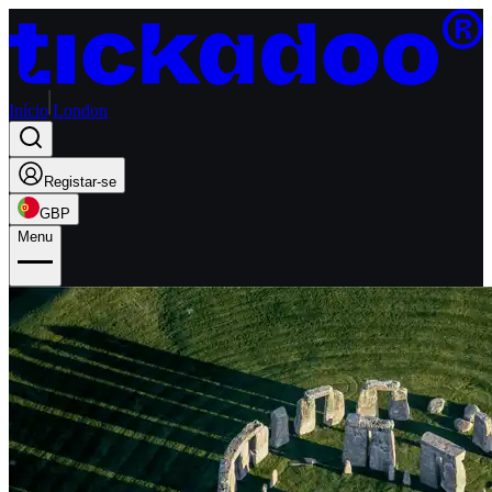
Início
London
Registar-se
GBP
Menu