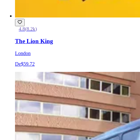
4.8
(
8.2k
)
The Lion King
London
De
$59.72