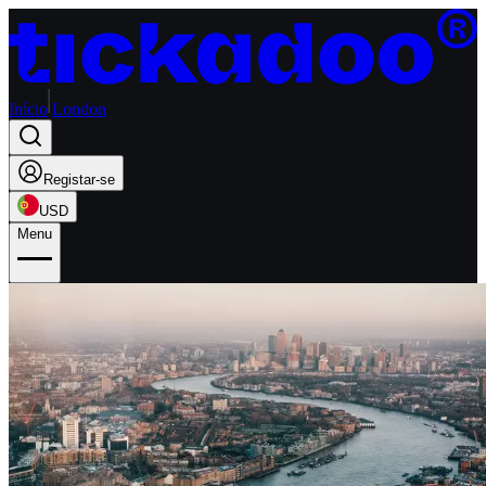
Início
London
Registar-se
USD
Menu