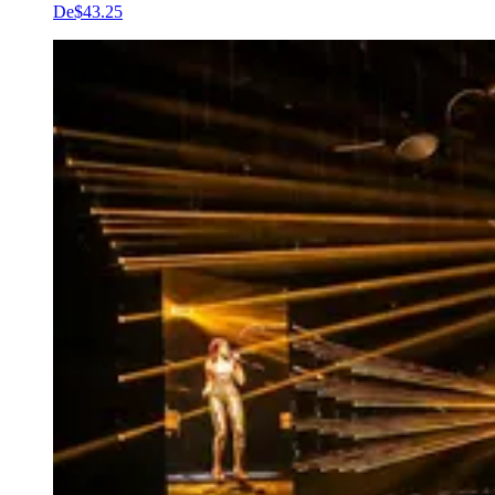
De
$43.25