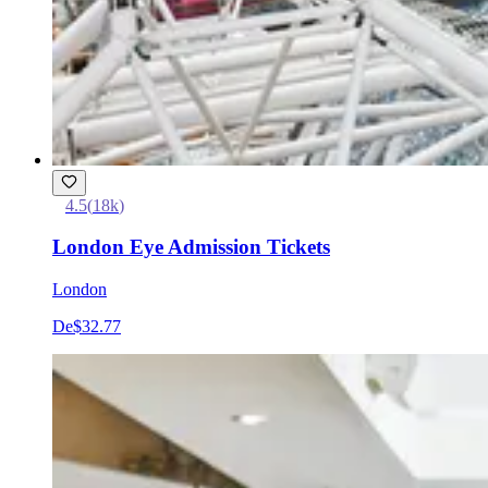
4.5
(
18k
)
London Eye Admission Tickets
London
De
$32.77