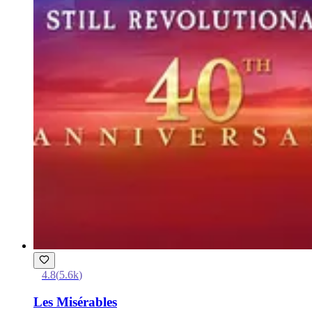
4.8
(
5.6k
)
Les Misérables