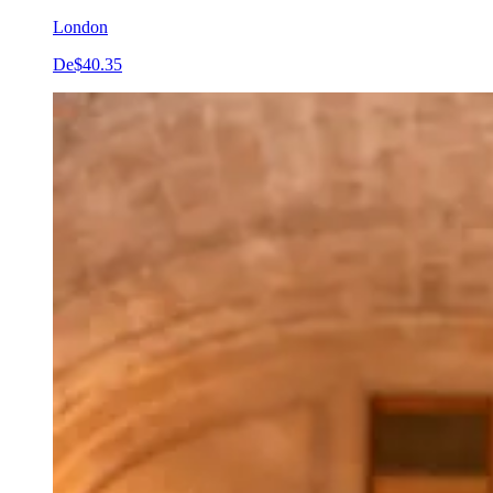
London
De
$40.35