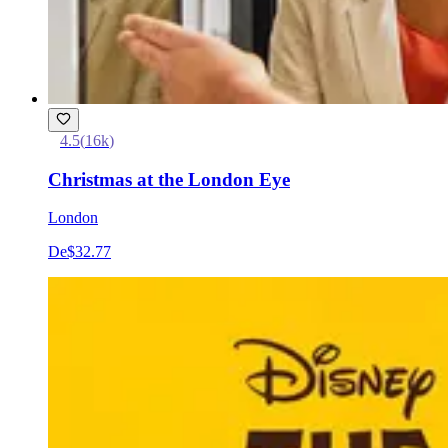
4.5
(
16k
)
Christmas at the London Eye
London
De
$32.77