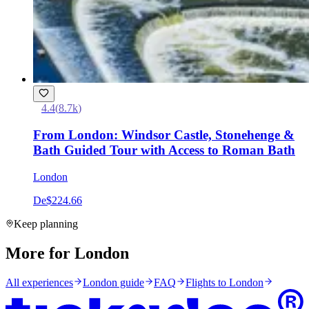
4.4
(
8.7k
)
From London: Windsor Castle, Stonehenge &
Bath Guided Tour with Access to Roman Bath
London
De
$224.66
Keep planning
More for London
All experiences
London
guide
FAQ
Flights to
London