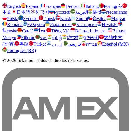
English
Español
Français
Deutsch
Italiano
Português
中文
日本語
한국어
Русский
العربية
हिन्दी
Nederlands
Polski
Svenska
Dansk
Norsk
Suomi
Čeština
Magyar
Română
Ελληνικά
Українська
Български
Hrvatski
Íslenska
Català
ไทย
Tiếng Việt
Bahasa Indonesia
Bahasa
Melayu
Filipino
বাংলা
தமிழ்
ਪੰਜਾਬੀ
ગુજરાતી
繁體中文
(香港)
粵語
Türkçe
اردو
فارسی
עברית
Español (MX)
Português (BR)
© 2026 tickadoo. Todos os direitos reservados.