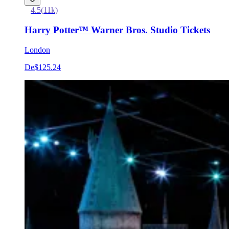
4.5
(
11k
)
Harry Potter™ Warner Bros. Studio Tickets
London
De
$125.24