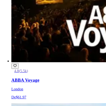
4.8
(
5.5k
)
ABBA Voyage
London
De
$61.97