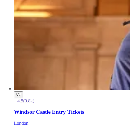
4.5
(
9.8k
)
Windsor Castle Entry Tickets
London