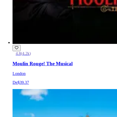
4.8
(
4.2k
)
Moulin Rouge! The Musical
London
De
$39.37