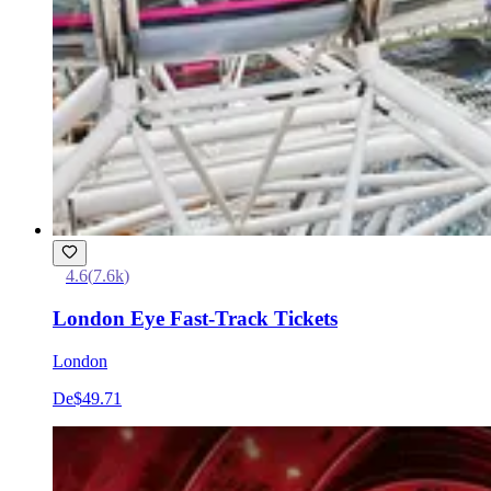
4.6
(
7.6k
)
London Eye Fast-Track Tickets
London
De
$49.71