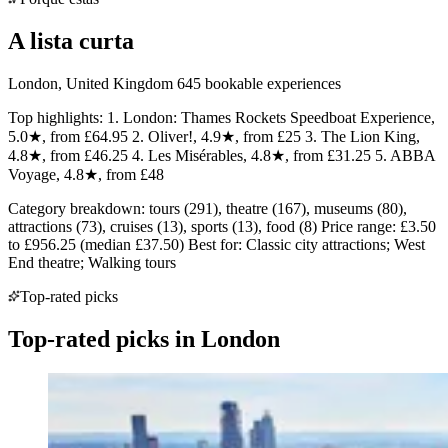
A lista curta
London, United Kingdom 645 bookable experiences
Top highlights: 1. London: Thames Rockets Speedboat Experience,
5.0★, from £64.95 2. Oliver!, 4.9★, from £25 3. The Lion King,
4.8★, from £46.25 4. Les Misérables, 4.8★, from £31.25 5. ABBA
Voyage, 4.8★, from £48
Category breakdown: tours (291), theatre (167), museums (80),
attractions (73), cruises (13), sports (13), food (8) Price range: £3.50
to £956.25 (median £37.50) Best for: Classic city attractions; West
End theatre; Walking tours
Top-rated picks
Top-rated picks in London