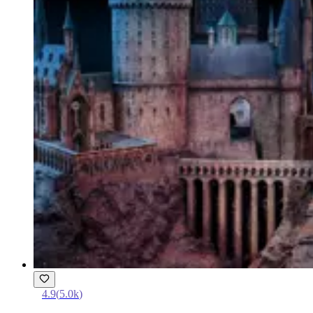
4.9
(
5.0k
)