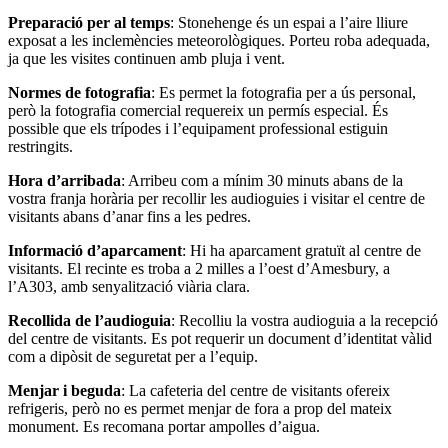
Preparació per al temps
: Stonehenge és un espai a l’aire lliure
exposat a les inclemències meteorològiques. Porteu roba adequada,
ja que les visites continuen amb pluja i vent.
Normes de fotografia
: Es permet la fotografia per a ús personal,
però la fotografia comercial requereix un permís especial. És
possible que els trípodes i l’equipament professional estiguin
restringits.
Hora d’arribada
: Arribeu com a mínim 30 minuts abans de la
vostra franja horària per recollir les audioguies i visitar el centre de
visitants abans d’anar fins a les pedres.
Informació d’aparcament
: Hi ha aparcament gratuït al centre de
visitants. El recinte es troba a 2 milles a l’oest d’Amesbury, a
l’A303, amb senyalització viària clara.
Recollida de l’audioguia
: Recolliu la vostra audioguia a la recepció
del centre de visitants. Es pot requerir un document d’identitat vàlid
com a dipòsit de seguretat per a l’equip.
Menjar i beguda
: La cafeteria del centre de visitants ofereix
refrigeris, però no es permet menjar de fora a prop del mateix
monument. Es recomana portar ampolles d’aigua.