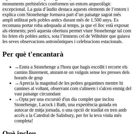
monuments prehistòrics conformen un entorn arqueològic
excepcional. La guia d’àudio destaca aquests elements de l’entorn i
explica com Stonehenge formava part d’un paisatge sagrat més
ampli utilitzat pels pobles antics durant més de 1.500 anys. Es
recomana portar roba adequada al temps, ja que el lloc està exposat
als elements; però aquesta obertura permet viure Stonehenge tal com
ho feien els pobles antics, sota l’immens cel de Wiltshire que guiava
les seves observacions astronòmiques i celebracions estacionals.
Per què t'encantarà
→
Entra a Stonehenge a l'hora que hagis escollit i recorre els
camins lliurement, aturant-te on vulguis sense les presses dels
horaris de grup
→
Aprecia la magnitud de les pedres gegantines mentre hi
camines al voltant, observant com s'alineen i s'alcen enmig del
vast paisatge circumdant
→
Opta per una excursió d'un dia complet que inclou
Stonehenge, Lacock i Bath, una experiència guiada en
autocar de mitja jornada, o una opció de trasllat en tren amb
accés a la Catedral de Salisbury, per fer la teva visita més
completa!
Què inclou