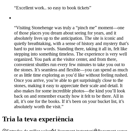
“
Excellent work.. so easy to book tickets
”
“
Visiting Stonehenge was truly a “pinch me” moment—one
of those places you dream about seeing for years, and it
absolutely lives up to the anticipation. The site is iconic and
quietly breathtaking, with a sense of history and mystery that’s
hard to put into words. Standing there, taking it all in, felt like
stepping into something timeless. The experience is very well
organized. You park at the visitor center, and from there,
convenient shuttles run every few minutes to take you out to
the stones. It’s seamless and flexible—you can spend as much
or as little time exploring as you’d like without feeling rushed.
Once you arrive, you’re able to get surprisingly close to the
stones, making it easy to appreciate their scale and detail. It
also makes for some incredible photos—the kind you’ll look
back on and remember exactly how it felt to be there. All in
all, it’s one for the books. If it’s been on your bucket list, it’s
absolutely worth the visit.
”
Tria la teva experiència