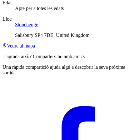
Edat
Apte per a totes les edats
Lloc
Stonehenge
Salisbury SP4 7DE, United Kingdom
Veure al mapa
T'agrada això? Comparteix-ho amb amics
Una ràpida compartició ajuda algú a descobrir la seva pròxima
sortida.