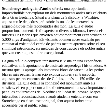
Entrades de millor valor
Lliurament instantani
Pagament segur
Stonehenge amb guia d’àudio
ofereix una oportunitat
imprescindible per explorar un dels monuments antics més celebrats
de la Gran Bretanya. Situat a la plana de Salisbury, a Wiltshire,
aquest cercle de pedres prehistòric és una de les meravelles
arqueològiques més reconegudes del món. La guia d’àudio
proporciona comentaris d’experts en diversos idiomes, i revela els
misteris i les teories que envolten aquest monument extraordinari de
5.000 anys d’antiguitat. Els visitants obtenen accés exclusiu per
caminar al voltant del cercle de pedres mentre aprenen sobre el seu
significat astronòmic, els mètodes de construcció i els pobles antics
que van crear aquest indret excepcional.
La guia d’àudio completa transforma la visita en una experiència
educativa, amb aportacions de destacats arqueòlegs i historiadors. A
mesura que us apropeu als immensos blocs de sarsen i a les pedres
blaves més petites, la narració explica com es van transportar
aquestes pedres enormes des de Gal·les, a més de 150 milles de
distància. La guia detalla la connexió del monument amb els
solsticis, el seu paper com a lloc d’enterrament i la seva importància
per a les civilitzacions del Neolític i de l’edat del bronze. Mapes
interactius i reconstruccions visuals ajuden a entendre com era
Stonehenge en el seu estat original, fent aquest indret antic
accessible per al públic actual.