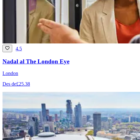
4.5
Nadal al The London Eye
London
Des de
£25.38