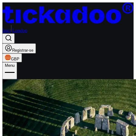
Inici
London
Registrar-se
GBP
Menu