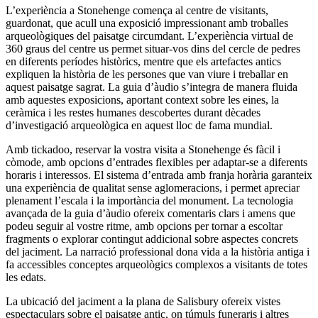
L’experiència a Stonehenge comença al centre de visitants,
guardonat, que acull una exposició impressionant amb troballes
arqueològiques del paisatge circumdant. L’experiència virtual de
360 graus del centre us permet situar-vos dins del cercle de pedres
en diferents períodes històrics, mentre que els artefactes antics
expliquen la història de les persones que van viure i treballar en
aquest paisatge sagrat. La guia d’àudio s’integra de manera fluida
amb aquestes exposicions, aportant context sobre les eines, la
ceràmica i les restes humanes descobertes durant dècades
d’investigació arqueològica en aquest lloc de fama mundial.
Amb tickadoo, reservar la vostra visita a Stonehenge és fàcil i
còmode, amb opcions d’entrades flexibles per adaptar-se a diferents
horaris i interessos. El sistema d’entrada amb franja horària garanteix
una experiència de qualitat sense aglomeracions, i permet apreciar
plenament l’escala i la importància del monument. La tecnologia
avançada de la guia d’àudio ofereix comentaris clars i amens que
podeu seguir al vostre ritme, amb opcions per tornar a escoltar
fragments o explorar contingut addicional sobre aspectes concrets
del jaciment. La narració professional dona vida a la història antiga i
fa accessibles conceptes arqueològics complexos a visitants de totes
les edats.
La ubicació del jaciment a la plana de Salisbury ofereix vistes
espectaculars sobre el paisatge antic, on túmuls funeraris i altres