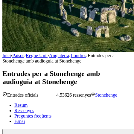
Inici
›
Països
›
Regne Unit
›
Anglaterra
›
Londres
›
Entrades per a
Stonehenge amb audioguia at Stonehenge
Entrades per a Stonehenge amb
audioguia at Stonehenge
Entrades oficials
4.5
3626 ressenyes
Stonehenge
Resum
Ressenyes
Preguntes freqüents
Espai