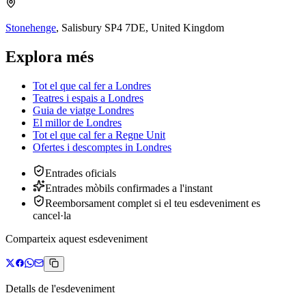
Stonehenge
,
Salisbury SP4 7DE, United Kingdom
Explora més
Tot el que cal fer a Londres
Teatres i espais a Londres
Guia de viatge Londres
El millor de Londres
Tot el que cal fer a Regne Unit
Ofertes i descomptes
in
Londres
Entrades oficials
Entrades mòbils confirmades a l'instant
Reemborsament complet si el teu esdeveniment es
cancel·la
Comparteix aquest esdeveniment
Detalls de l'esdeveniment