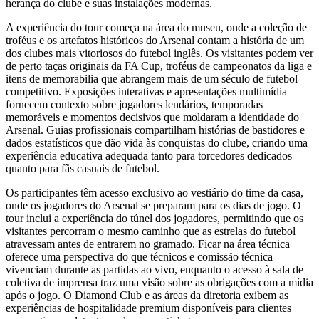
herança do clube e suas instalações modernas.
A experiência do tour começa na área do museu, onde a coleção de
troféus e os artefatos históricos do Arsenal contam a história de um
dos clubes mais vitoriosos do futebol inglês. Os visitantes podem ver
de perto taças originais da FA Cup, troféus de campeonatos da liga e
itens de memorabilia que abrangem mais de um século de futebol
competitivo. Exposições interativas e apresentações multimídia
fornecem contexto sobre jogadores lendários, temporadas
memoráveis e momentos decisivos que moldaram a identidade do
Arsenal. Guias profissionais compartilham histórias de bastidores e
dados estatísticos que dão vida às conquistas do clube, criando uma
experiência educativa adequada tanto para torcedores dedicados
quanto para fãs casuais de futebol.
Os participantes têm acesso exclusivo ao vestiário do time da casa,
onde os jogadores do Arsenal se preparam para os dias de jogo. O
tour inclui a experiência do túnel dos jogadores, permitindo que os
visitantes percorram o mesmo caminho que as estrelas do futebol
atravessam antes de entrarem no gramado. Ficar na área técnica
oferece uma perspectiva do que técnicos e comissão técnica
vivenciam durante as partidas ao vivo, enquanto o acesso à sala de
coletiva de imprensa traz uma visão sobre as obrigações com a mídia
após o jogo. O Diamond Club e as áreas da diretoria exibem as
experiências de hospitalidade premium disponíveis para clientes