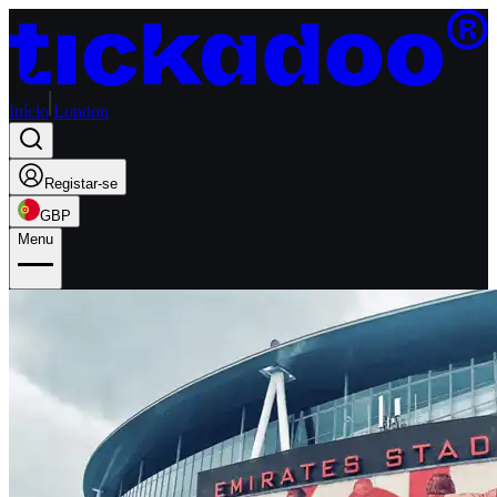
Início
London
Registar-se
GBP
Menu