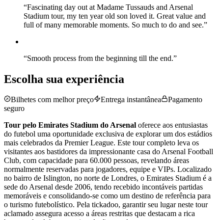
“
Fascinating day out at Madame Tussauds and Arsenal
Stadium tour, my ten year old son loved it. Great value and
full of many memorable moments. So much to do and see.
”
“
Smooth process from the beginning till the end.
”
Escolha sua experiência
Bilhetes com melhor preço
Entrega instantânea
Pagamento
seguro
Tour pelo Emirates Stadium do Arsenal
oferece aos entusiastas
do futebol uma oportunidade exclusiva de explorar um dos estádios
mais celebrados da Premier League. Este tour completo leva os
visitantes aos bastidores da impressionante casa do Arsenal Football
Club, com capacidade para 60.000 pessoas, revelando áreas
normalmente reservadas para jogadores, equipe e VIPs. Localizado
no bairro de Islington, no norte de Londres, o Emirates Stadium é a
sede do Arsenal desde 2006, tendo recebido incontáveis partidas
memoráveis e consolidando-se como um destino de referência para
o turismo futebolístico. Pela tickadoo, garantir seu lugar neste tour
aclamado assegura acesso a áreas restritas que destacam a rica