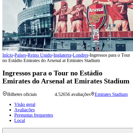
Início
›
Países
›
Reino Unido
›
Inglaterra
›
Londres
›
Ingressos para o Tour
no Estádio Emirates do Arsenal at Emirates Stadium
Ingressos para o Tour no Estádio
Emirates do Arsenal at Emirates Stadium
Bilhetes oficiais
4.5
2656 avaliações
Emirates Stadium
Visão geral
Avaliações
Perguntas frequentes
Local