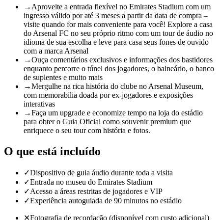
→
Aproveite a entrada flexível no Emirates Stadium com um
ingresso válido por até 3 meses a partir da data de compra –
visite quando for mais conveniente para você! Explore a casa
do Arsenal FC no seu próprio ritmo com um tour de áudio no
idioma de sua escolha e leve para casa seus fones de ouvido
com a marca Arsenal
→
Ouça comentários exclusivos e informações dos bastidores
enquanto percorre o túnel dos jogadores, o balneário, o banco
de suplentes e muito mais
→
Mergulhe na rica história do clube no Arsenal Museum,
com memorabilia doada por ex-jogadores e exposições
interativas
→
Faça um upgrade e economize tempo na loja do estádio
para obter o Guia Oficial como souvenir premium que
enriquece o seu tour com história e fotos.
O que está incluído
✓
Dispositivo de guia áudio durante toda a visita
✓
Entrada no museu do Emirates Stadium
✓
Acesso a áreas restritas de jogadores e VIP
✓
Experiência autoguiada de 90 minutos no estádio
✕
Fotografia de recordação (disponível com custo adicional)