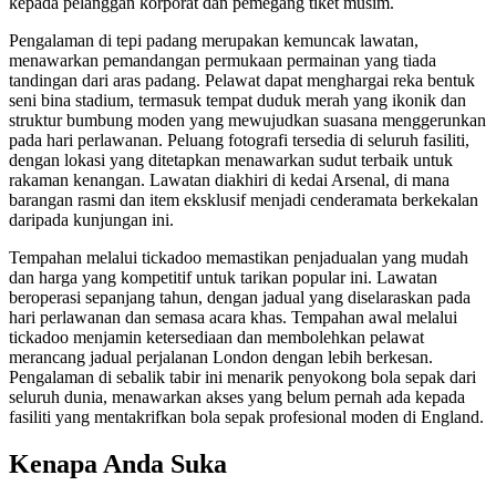
kepada pelanggan korporat dan pemegang tiket musim.
Pengalaman di tepi padang merupakan kemuncak lawatan,
menawarkan pemandangan permukaan permainan yang tiada
tandingan dari aras padang. Pelawat dapat menghargai reka bentuk
seni bina stadium, termasuk tempat duduk merah yang ikonik dan
struktur bumbung moden yang mewujudkan suasana menggerunkan
pada hari perlawanan. Peluang fotografi tersedia di seluruh fasiliti,
dengan lokasi yang ditetapkan menawarkan sudut terbaik untuk
rakaman kenangan. Lawatan diakhiri di kedai Arsenal, di mana
barangan rasmi dan item eksklusif menjadi cenderamata berkekalan
daripada kunjungan ini.
Tempahan melalui tickadoo memastikan penjadualan yang mudah
dan harga yang kompetitif untuk tarikan popular ini. Lawatan
beroperasi sepanjang tahun, dengan jadual yang diselaraskan pada
hari perlawanan dan semasa acara khas. Tempahan awal melalui
tickadoo menjamin ketersediaan dan membolehkan pelawat
merancang jadual perjalanan London dengan lebih berkesan.
Pengalaman di sebalik tabir ini menarik penyokong bola sepak dari
seluruh dunia, menawarkan akses yang belum pernah ada kepada
fasiliti yang mentakrifkan bola sepak profesional moden di England.
Kenapa Anda Suka