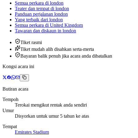
Semua perkara di london
Teater dan tempat di london
Panduan perjalanan london
Yang terbaik dari london
Semua perkara di United Kingdom
Tawaran dan diskaun
in
london
Tiket rasmi
Tiket mudah alih disahkan serta-merta
Bayaran balik penuh jika acara anda dibatalkan
Kongsi acara ini
Butiran acara
Tempoh
Terokai mengikut rentak anda sendiri
Umur
Disyorkan untuk umur 5 tahun ke atas
Tempat
Emirates Stadium