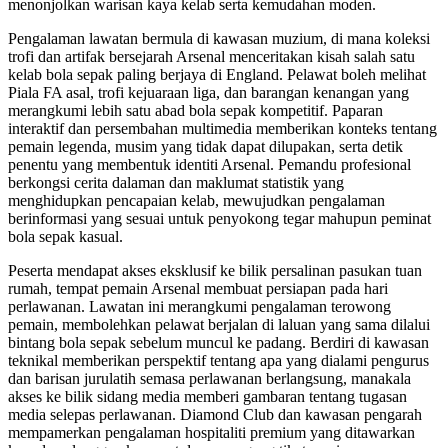
menonjolkan warisan kaya kelab serta kemudahan moden.
Pengalaman lawatan bermula di kawasan muzium, di mana koleksi
trofi dan artifak bersejarah Arsenal menceritakan kisah salah satu
kelab bola sepak paling berjaya di England. Pelawat boleh melihat
Piala FA asal, trofi kejuaraan liga, dan barangan kenangan yang
merangkumi lebih satu abad bola sepak kompetitif. Paparan
interaktif dan persembahan multimedia memberikan konteks tentang
pemain legenda, musim yang tidak dapat dilupakan, serta detik
penentu yang membentuk identiti Arsenal. Pemandu profesional
berkongsi cerita dalaman dan maklumat statistik yang
menghidupkan pencapaian kelab, mewujudkan pengalaman
berinformasi yang sesuai untuk penyokong tegar mahupun peminat
bola sepak kasual.
Peserta mendapat akses eksklusif ke bilik persalinan pasukan tuan
rumah, tempat pemain Arsenal membuat persiapan pada hari
perlawanan. Lawatan ini merangkumi pengalaman terowong
pemain, membolehkan pelawat berjalan di laluan yang sama dilalui
bintang bola sepak sebelum muncul ke padang. Berdiri di kawasan
teknikal memberikan perspektif tentang apa yang dialami pengurus
dan barisan jurulatih semasa perlawanan berlangsung, manakala
akses ke bilik sidang media memberi gambaran tentang tugasan
media selepas perlawanan. Diamond Club dan kawasan pengarah
mempamerkan pengalaman hospitaliti premium yang ditawarkan