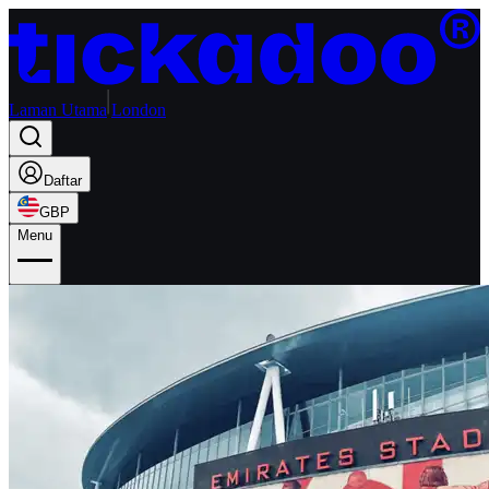
Laman Utama
London
Daftar
GBP
Menu