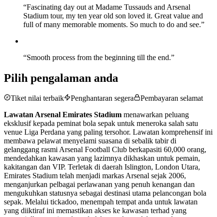
“
Fascinating day out at Madame Tussauds and Arsenal
Stadium tour, my ten year old son loved it. Great value and
full of many memorable moments. So much to do and see.
”
“
Smooth process from the beginning till the end.
”
Pilih pengalaman anda
Tiket nilai terbaik
Penghantaran segera
Pembayaran selamat
Lawatan Arsenal Emirates Stadium
menawarkan peluang
eksklusif kepada peminat bola sepak untuk meneroka salah satu
venue Liga Perdana yang paling tersohor. Lawatan komprehensif ini
membawa pelawat menyelami suasana di sebalik tabir di
gelanggang rasmi Arsenal Football Club berkapasiti 60,000 orang,
mendedahkan kawasan yang lazimnya dikhaskan untuk pemain,
kakitangan dan VIP. Terletak di daerah Islington, London Utara,
Emirates Stadium telah menjadi markas Arsenal sejak 2006,
menganjurkan pelbagai perlawanan yang penuh kenangan dan
mengukuhkan statusnya sebagai destinasi utama pelancongan bola
sepak. Melalui tickadoo, menempah tempat anda untuk lawatan
yang diiktiraf ini memastikan akses ke kawasan terhad yang