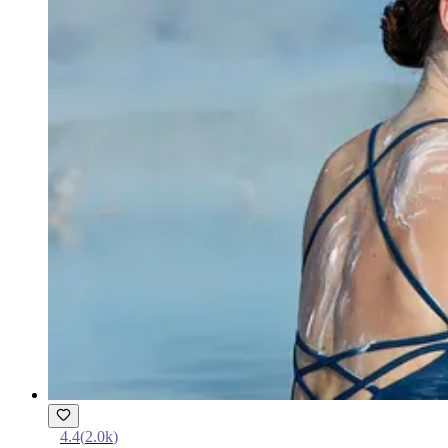
4.4
(
2.0k
)