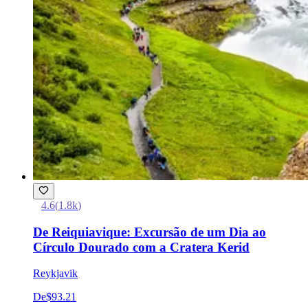
4.6
(
1.8k
)
De Reiquiavique: Excursão de um Dia ao
Círculo Dourado com a Cratera Kerid
Reykjavik
De
$93.21