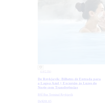
4.6
(
2.0k
)
De Reykjavik: Bilhetes de Entrada para
a Lagoa Azul + Excursão às Luzes do
Norte com Transferências
BSÍ Bus Terminal Reykjavík
De
$261.65