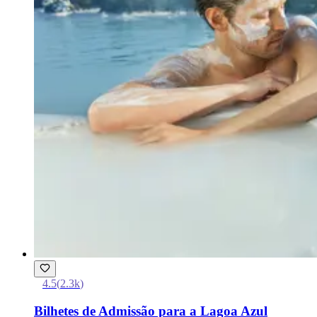
4.5
(
2.3k
)
Bilhetes de Admissão para a Lagoa Azul