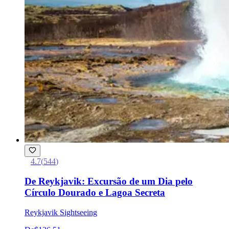
4.7
(
544
)
De Reykjavik: Excursão de um Dia pelo
Círculo Dourado e Lagoa Secreta
Reykjavik Sightseeing