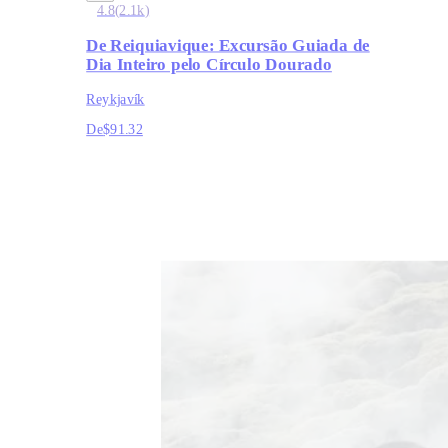
4.8
(
2.1k
)
De Reiquiavique: Excursão Guiada de
Dia Inteiro pelo Círculo Dourado
Reykjavík
De
$91.32