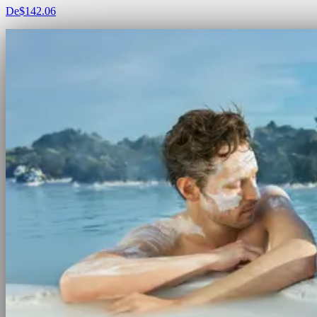
De
$142.06