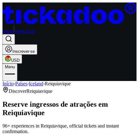
Início
Reykjavik
Inscrever-se
USD
Menu
Início
›
Países
›
Iceland
›
Reiquiavique
Discover
Reiquiavique
Reserve ingressos de atrações em
Reiquiavique
96+ experiences in Reiquiavique, official tickets and instant
confirmation.