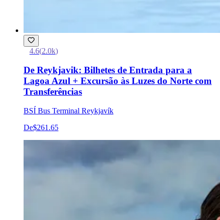
4.6
(
2.0k
)
De Reykjavik: Bilhetes de Entrada para a
Lagoa Azul + Excursão às Luzes do Norte com
Transferências
BSÍ Bus Terminal Reykjavík
De
$261.65