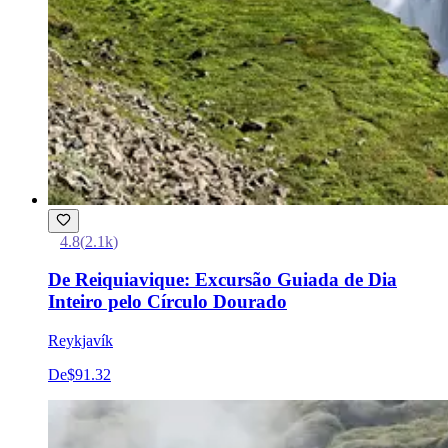
4.8
(
2.1k
)
De Reiquiavique: Excursão Guiada de Dia
Inteiro pelo Círculo Dourado
Reykjavík
De
$91.32