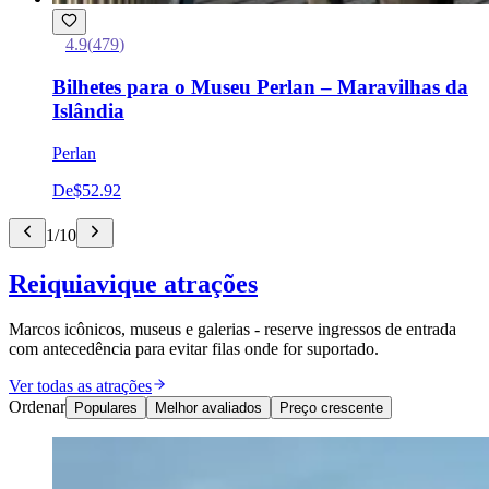
4.9
(
479
)
Bilhetes para o Museu Perlan – Maravilhas da
Islândia
Perlan
De
$52.92
1
/
10
Reiquiavique atrações
Marcos icônicos, museus e galerias - reserve ingressos de entrada
com antecedência para evitar filas onde for suportado.
Ver todas as atrações
Ordenar
Populares
Melhor avaliados
Preço crescente