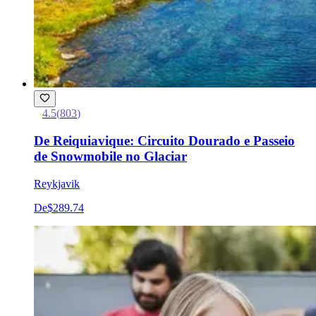
4.5
(
803
)
De Reiquiavique: Circuito Dourado e Passeio
de Snowmobile no Glaciar
Reykjavik
De
$289.74