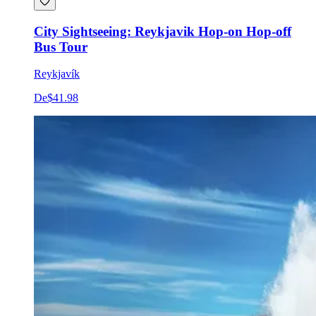
City Sightseeing: Reykjavik Hop-on Hop-off
Bus Tour
Reykjavík
De
$41.98