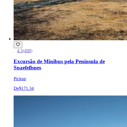
4.3
(
498
)
Excursão de Minibus pela Península de
Snaefellsnes
Pickup
De
$171.34