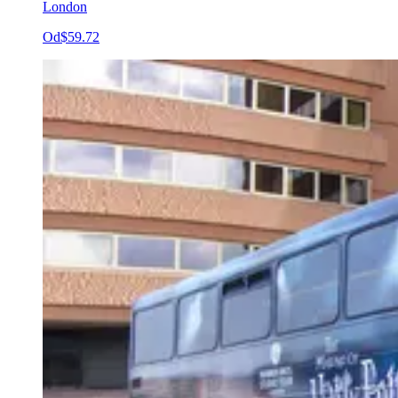
London
Od
$59.72