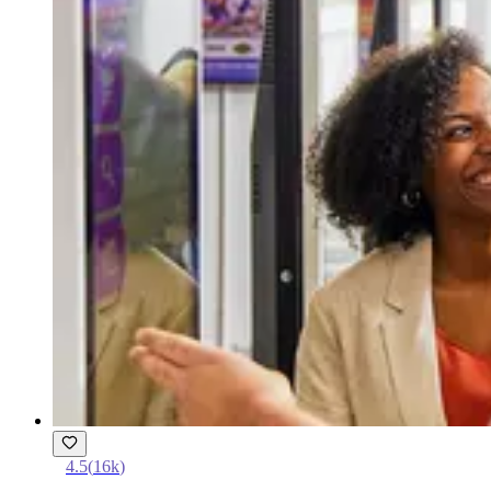
4.5
(
16k
)