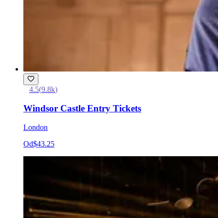
4.5
(
9.8k
)
Windsor Castle Entry Tickets
London
Od
$43.25