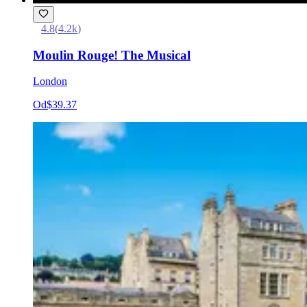
4.8
(
4.2k
)
Moulin Rouge! The Musical
London
Od
$39.37