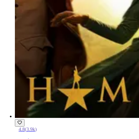
4.8
(
3.9k
)