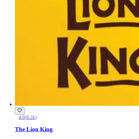
4.8
(
8.2k
)
The Lion King