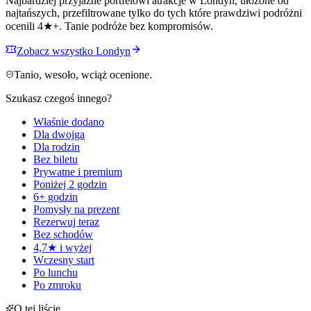
Najbardziej przyjazne portfelowi atrakcje w Londyn, ułożone od
najtańszych, przefiltrowane tylko do tych które prawdziwi podróżni
ocenili 4★+. Tanie podróże bez kompromisów.
Zobacz wszystko Londyn
Tanio, wesoło, wciąż ocenione.
Szukasz czegoś innego?
Właśnie dodano
Dla dwojga
Dla rodzin
Bez biletu
Prywatne i premium
Poniżej 2 godzin
6+ godzin
Pomysły na prezent
Rezerwuj teraz
Bez schodów
4,7★ i wyżej
Wczesny start
Po lunchu
Po zmroku
O tej liście