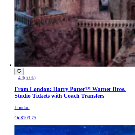
4.9
(
5.0k
)
From London: Harry Potter™ Warner Bros.
Studio Tickets with Coach Transfers
London
Od
$109.75