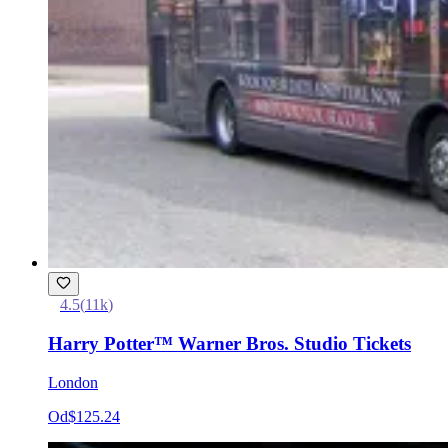
4.5
(
11k
)
Harry Potter™ Warner Bros. Studio Tickets
London
Od
$125.24