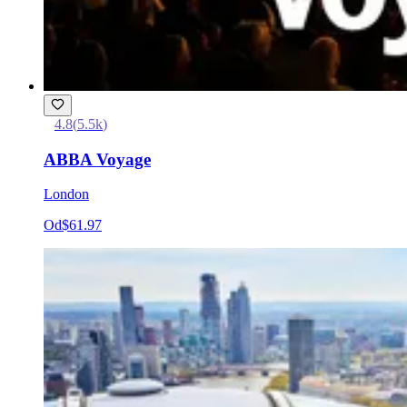
4.8
(
5.5k
)
ABBA Voyage
London
Od
$61.97