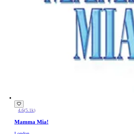
4.6
(
5.1k
)
Mamma Mia!
London