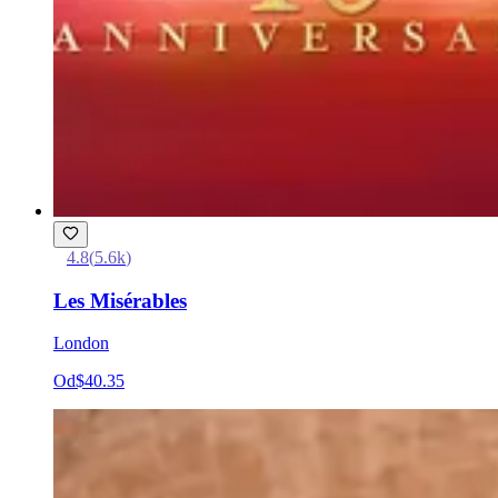
4.8
(
5.6k
)
Les Misérables
London
Od
$40.35