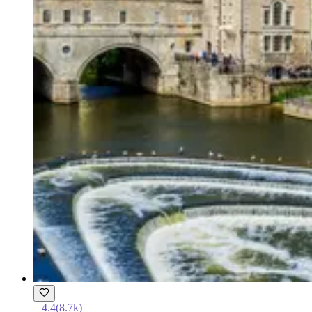
4.4
(
8.7k
)