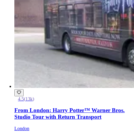
4.5
(
13k
)
From London: Harry Potter™ Warner Bros.
Studio Tour with Return Transport
London