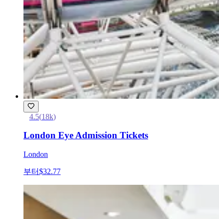
4.5
(
18k
)
London Eye Admission Tickets
London
부터
$32.77