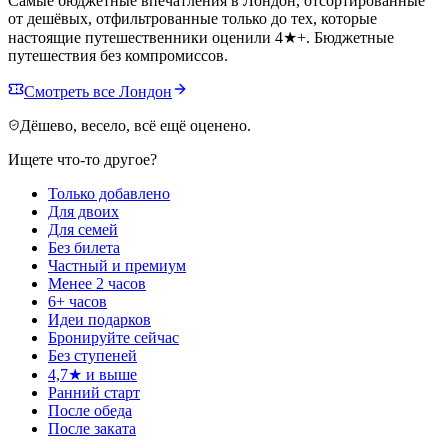
Самые бюджетные впечатления в Лондон, отсортированные
от дешёвых, отфильтрованные только до тех, которые
настоящие путешественники оценили 4★+. Бюджетные
путешествия без компромиссов.
Смотреть все Лондон
Дёшево, весело, всё ещё оценено.
Ищете что-то другое?
Только добавлено
Для двоих
Для семей
Без билета
Частный и премиум
Менее 2 часов
6+ часов
Идеи подарков
Бронируйте сейчас
Без ступеней
4,7★ и выше
Ранний старт
После обеда
После заката