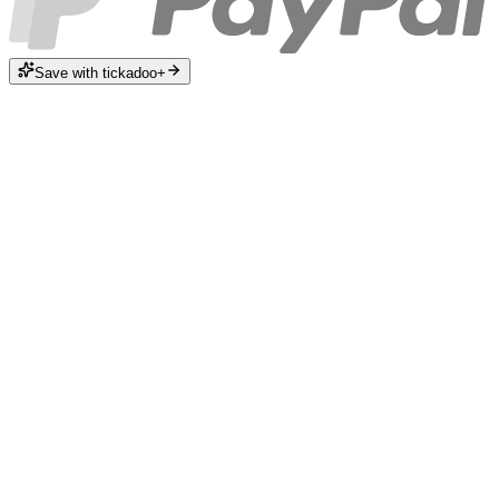
Save with tickadoo+