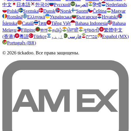
中文
日本語
한국어
Русский
العربية
हिन्दी
Nederlands
Polski
Svenska
Dansk
Norsk
Suomi
Čeština
Magyar
Română
Ελληνικά
Українська
Български
Hrvatski
Íslenska
Català
ไทย
Tiếng Việt
Bahasa Indonesia
Bahasa
Melayu
Filipino
বাংলা
தமிழ்
ਪੰਜਾਬੀ
ગુજરાતી
繁體中文
(香港)
粵語
Türkçe
اردو
فارسی
עברית
Español (MX)
Português (BR)
© 2026 tickadoo. Все права защищены.