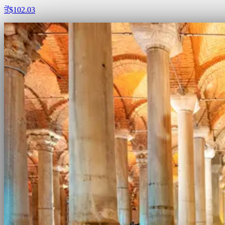
ਤੋਂ
$102.03