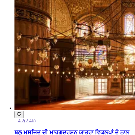
4.2
(
2.4k
)
ਬਲੂ ਮਸਜਿਦ ਦੀ ਮਾਰਗਦਰਸ਼ਨ ਯਾਤਰਾ ਵਿਕਲਪਾਂ ਦੇ ਨਾਲ