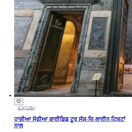
4.5
(
3.0k
)
ਹਾਗੀਆ ਸੋਫੀਆ ਗਾਈਡਿਡ ਟੂਰ ਸੱਕ-ਦਿ-ਲਾਈਨ ਟਿਕਟਾਂ
ਨਾਲ