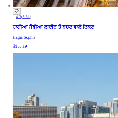
4.3
(
5.5k
)
ਹਾਗੀਆ ਸੋਫੀਆ ਲਾਈਨ ਤੋਂ ਬਚਣ ਵਾਲੇ ਟਿਕਟ
Hagia Sophia
ਤੋਂ
$53.19