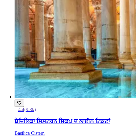
4.4
(
9.8k
)
ਬੇਜ਼ਿਲਿਕਾ ਸਿਸਟਰਨ ਸਿਕਪ-ਦ ਲਾਈਨ ਟਿਕਟਾਂ
Basilica Cistern