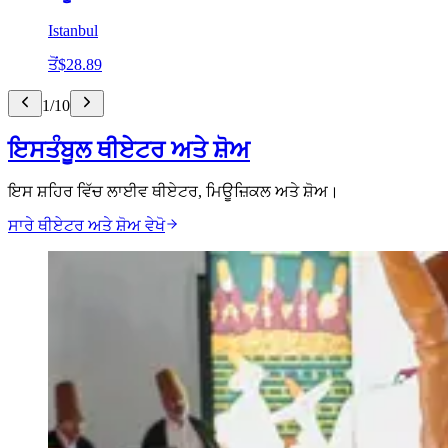
Istanbul
ਤੋਂ
$28.89
1
/
10
ਇਸਤੰਬੂਲ ਥੀਏਟਰ ਅਤੇ ਸ਼ੋਅ
ਇਸ ਸ਼ਹਿਰ ਵਿੱਚ ਲਾਈਵ ਥੀਏਟਰ, ਮਿਊਜ਼ਿਕਲ ਅਤੇ ਸ਼ੋਅ।
ਸਾਰੇ ਥੀਏਟਰ ਅਤੇ ਸ਼ੋਅ ਵੇਖੋ