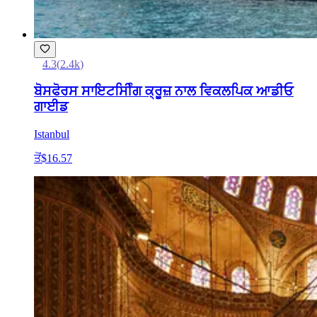
4.3
(
2.4k
)
ਬੋਸਫੋਰਸ ਸਾਇਟਸੀਿੰਗ ਕ੍ਰੂਜ਼ ਨਾਲ ਵਿਕਲਪਿਕ ਆਡੀਓ
ਗਾਈਡ
Istanbul
ਤੋਂ
$16.57