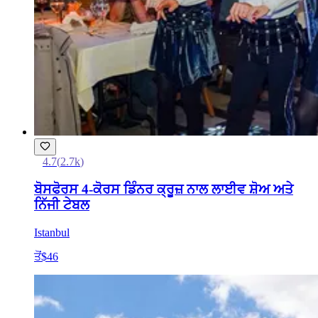
4.7
(
2.7k
)
ਬੋਸਫੋਰਸ 4-ਕੋਰਸ ਡਿੰਨਰ ਕ੍ਰੂਜ਼ ਨਾਲ ਲਾਈਵ ਸ਼ੋਅ ਅਤੇ
ਨਿੱਜੀ ਟੇਬਲ
Istanbul
ਤੋਂ
$46