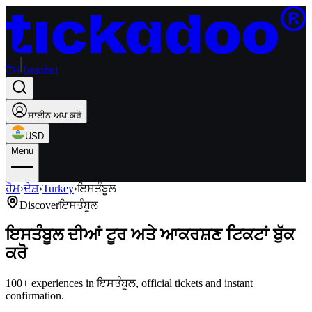
ਹੋਮ
Istanbul
ਸਾਈਨ ਅਪ ਕਰੋ
USD
Menu
ਹੋਮ
›
ਦੇਸ਼
›
Turkey
›
ਇਸਤੰਬੂਲ
Discover
ਇਸਤੰਬੂਲ
ਇਸਤੰਬੂਲ ਦੀਆਂ ਟੂਰ ਅਤੇ ਆਕਰਸ਼ਣ ਟਿਕਟਾਂ ਬੁੱਕ
ਕਰੋ
100+ experiences in ਇਸਤੰਬੂਲ, official tickets and instant
confirmation.