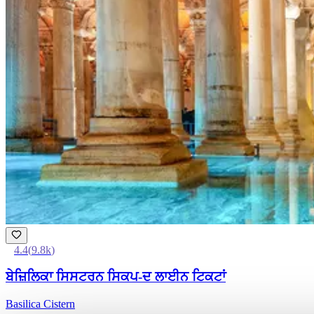
4.4
(
9.8k
)
ਬੇਜ਼ਿਲਿਕਾ ਸਿਸਟਰਨ ਸਿਕਪ-ਦ ਲਾਈਨ ਟਿਕਟਾਂ
Basilica Cistern