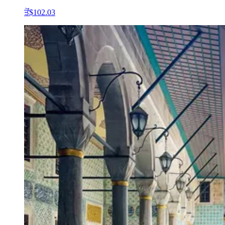
ਤੋਂ
$102.03