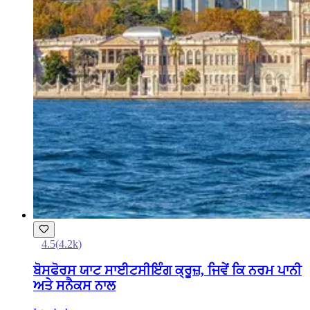
4.5
(
4.2k
)
ਬੋਸਫੋਰਸ ਯਾਟ ਸਾਈਟਸੀਇੰਗ ਕ੍ਰੂਜ਼, ਜਿਵੇਂ ਕਿ ਨਰਮ ਪਾਨੀ
ਅਤੇ ਸਨੈਕਸ ਨਾਲ