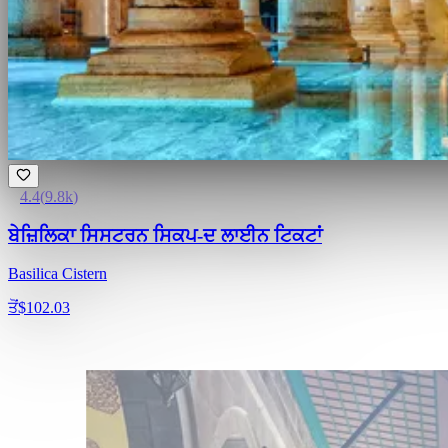
4.4
(
9.8k
)
ਬੇਜ਼ਿਲਿਕਾ ਸਿਸਟਰਨ ਸਿਕਪ-ਦ ਲਾਈਨ ਟਿਕਟਾਂ
Basilica Cistern
ਤੋਂ
$102.03