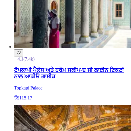
4.1
(
7.4k
)
ਟੋਪਕਾਪੀ ਪੈਲੇਸ ਅਤੇ ਹਰੇਮ ਸਕੀਪ-ਦ ਜੀ ਲਾਈਨ ਟਿਕਟਾਂ
ਨਾਲ ਆਡੀਓ ਗਾਈਡ
Topkapi Palace
ਤੋਂ
$115.17