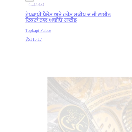
4.1
(
7.4k
)
ਟੋਪਕਾਪੀ ਪੈਲੇਸ ਅਤੇ ਹਰੇਮ ਸਕੀਪ-ਦ ਜੀ ਲਾਈਨ
ਟਿਕਟਾਂ ਨਾਲ ਆਡੀਓ ਗਾਈਡ
Topkapi Palace
ਤੋਂ
$115.17