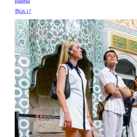
Istanbul
ਤੋਂ
$26.17