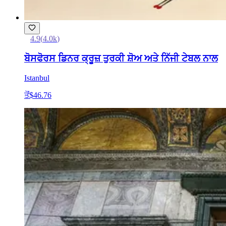
4.9
(
4.0k
)
ਬੋਸਫੋਰਸ ਡਿਨਰ ਕ੍ਰੂਜ਼ ਤੁਰਕੀ ਸ਼ੋਅ ਅਤੇ ਨਿੱਜੀ ਟੇਬਲ ਨਾਲ
Istanbul
ਤੋਂ
$46.76