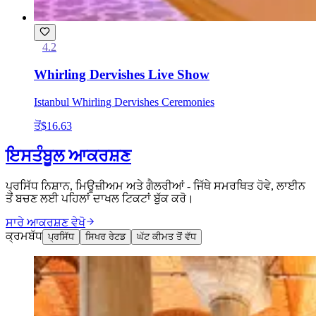
4.2
Whirling Dervishes Live Show
Istanbul Whirling Dervishes Ceremonies
ਤੋਂ
$16.63
ਇਸਤੰਬੂਲ ਆਕਰਸ਼ਣ
ਪ੍ਰਸਿੱਧ ਨਿਸ਼ਾਨ, ਮਿਊਜ਼ੀਅਮ ਅਤੇ ਗੈਲਰੀਆਂ - ਜਿੱਥੇ ਸਮਰਥਿਤ ਹੋਵੇ, ਲਾਈਨ
ਤੋਂ ਬਚਣ ਲਈ ਪਹਿਲਾਂ ਦਾਖਲ ਟਿਕਟਾਂ ਬੁੱਕ ਕਰੋ।
ਸਾਰੇ ਆਕਰਸ਼ਣ ਵੇਖੋ
ਕ੍ਰਮਬੱਧ
ਪ੍ਰਸਿੱਧ
ਸਿਖਰ ਰੇਟਡ
ਘੱਟ ਕੀਮਤ ਤੋਂ ਵੱਧ