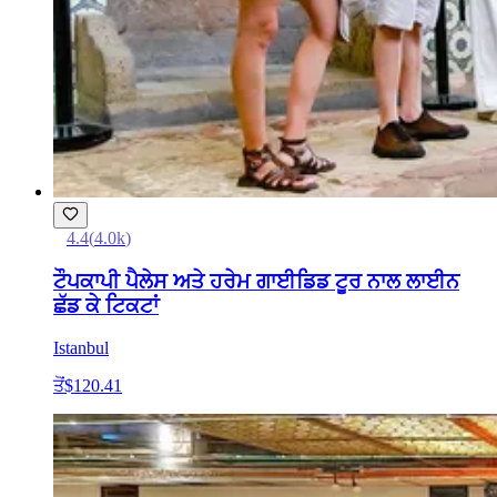
4.4
(
4.0k
)
ਟੌਪਕਾਪੀ ਪੈਲੇਸ ਅਤੇ ਹਰੇਮ ਗਾਈਡਿਡ ਟੂਰ ਨਾਲ ਲਾਈਨ
ਛੱਡ ਕੇ ਟਿਕਟਾਂ
Istanbul
ਤੋਂ
$120.41