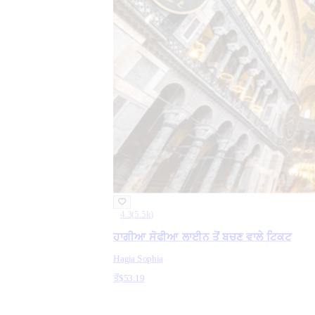
4.3
(
5.5k
)
ਹਾਗੀਆ ਸੋਫੀਆ ਲਾਈਨ ਤੋਂ ਬਚਣ ਵਾਲੇ ਟਿਕਟ
Hagia Sophia
ਤੋਂ
$53.19