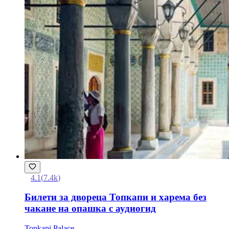
4.1
(
7.4k
)
Билети за двореца Топкапи и харема без
чакане на опашка с аудиогид
Topkapi Palace