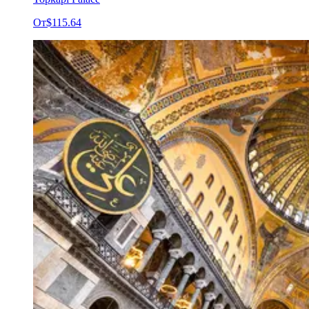
От
$115.64