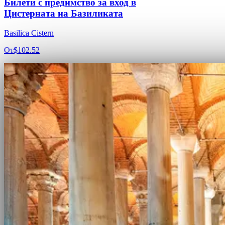
Билети с предимство за вход в
Цистерната на Базиликата
Basilica Cistern
От
$102.52