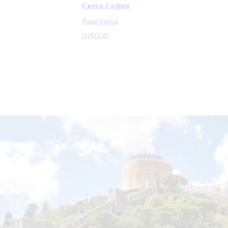
Света София
Hagia Sophia
От
$53.45