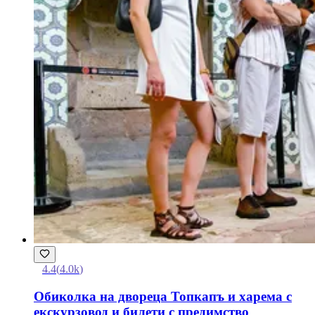
4.4
(
4.0k
)
Обиколка на двореца Топкапъ и харема с
екскурзовод и билети с предимство