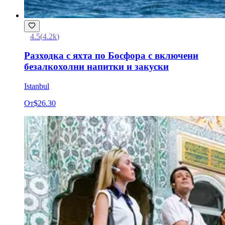
4.5
(
4.2k
)
Разходка с яхта по Босфора с включени
безалкохолни напитки и закуски
Istanbul
От
$26.30