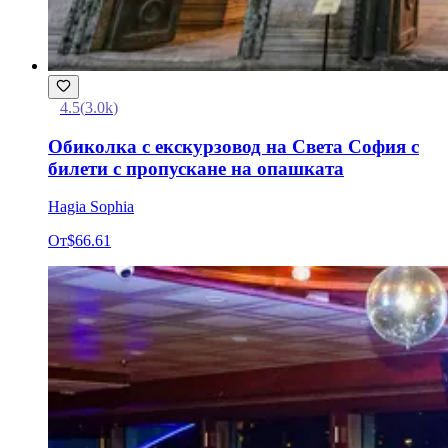
4.5
(
3.0k
)
Обиколка с екскурзовод на Света София с
билети с пропускане на опашката
Hagia Sophia
От
$66.61