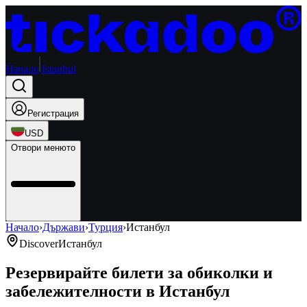
Начало
Istanbul
Регистрация
USD
Отвори менюто
Начало
›
Държави
›
Турция
›
Истанбул
Discover
Истанбул
Резервирайте билети за обиколки и
забележителности в Истанбул