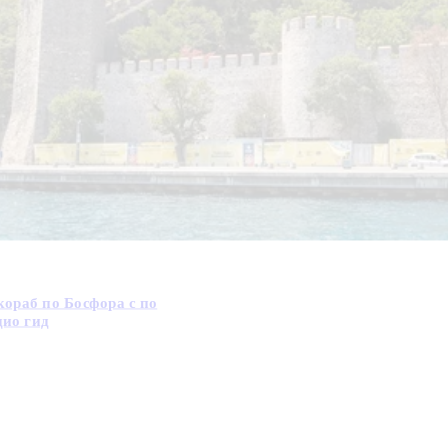
кораб по Босфора с по
дио гид