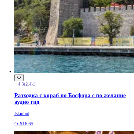
4.3
(
2.4k
)
Разходка с кораб по Босфора с по желание
аудио гид
Istanbul
От
$16.65