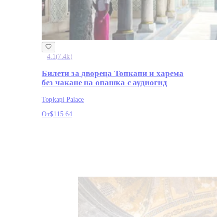
4.1
(
7.4k
)
Билети за двореца Топкапи и харема
без чакане на опашка с аудиогид
Topkapi Palace
От
$115.64