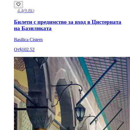
4.4
(
9.8k
)
Билети с предимство за вход в Цистерната
на Базиликата
Basilica Cistern
От
$102.52