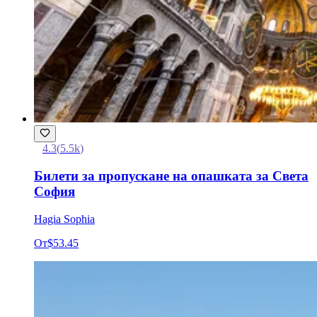
4.3
(
5.5k
)
Билети за пропускане на опашката за Света
София
Hagia Sophia
От
$53.45