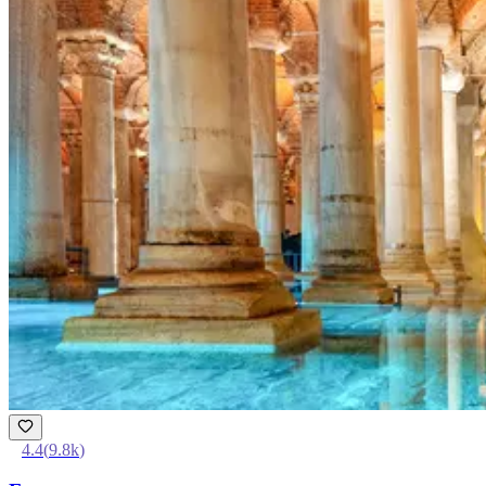
4.4
(
9.8k
)