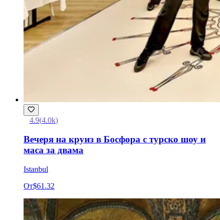
4.9
(
4.0k
)
Вечеря на круиз в Босфора с турско шоу и
маса за двама
Istanbul
От
$61.32