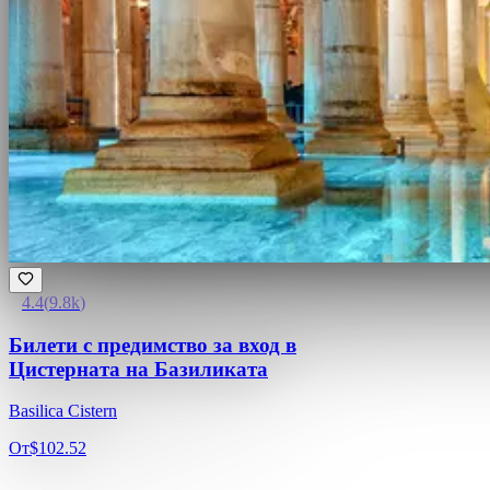
4.4
(
9.8k
)
Билети с предимство за вход в
Цистерната на Базиликата
Basilica Cistern
От
$102.52