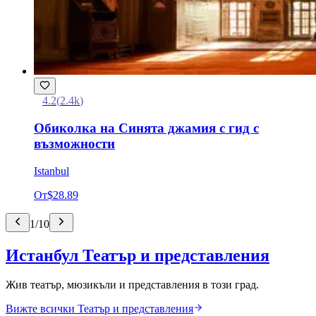
4.2
(
2.4k
)
Обиколка на Синята джамия с гид с
възможности
Istanbul
От
$28.89
1
/
10
Истанбул Театър и представления
Жив театър, мюзикъли и представления в този град.
Вижте всички Театър и представления