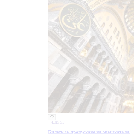
4.3
(
5.5k
)
Билети за пропускане на опашката за