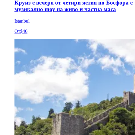
Круиз с вечеря от четири ястия по Босфора с
музикално шоу на живо и частна маса
Istanbul
От
$46