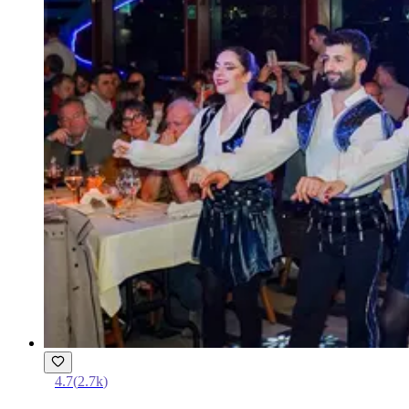
4.7
(
2.7k
)