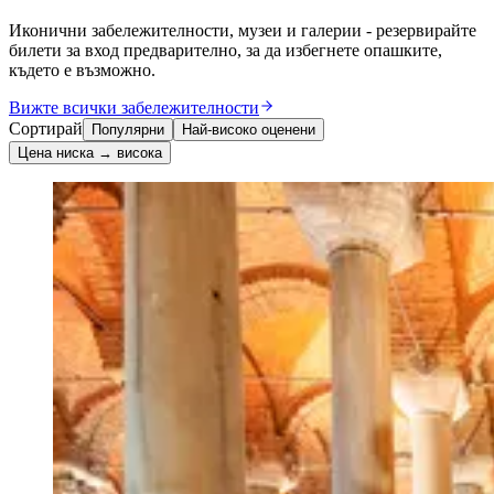
Иконични забележителности, музеи и галерии - резервирайте
билети за вход предварително, за да избегнете опашките,
където е възможно.
Вижте всички забележителности
Сортирай
Популярни
Най-високо оценени
Цена ниска → висока