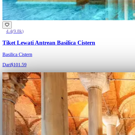
4.4
(
9.8k
)
Tiket Lewati Antrean Basilica Cistern
Basilica Cistern
Dari
$101.59