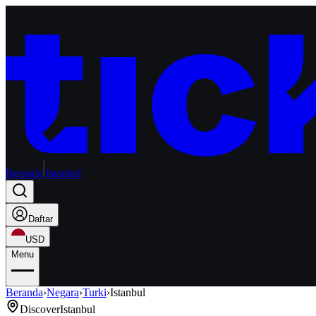
Beranda
Istanbul
Daftar
USD
Menu
Beranda
›
Negara
›
Turki
›
Istanbul
Discover
Istanbul