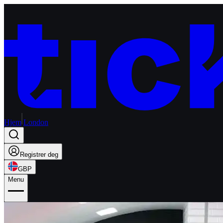
Hjem
London
Registrer deg
GBP
Menu