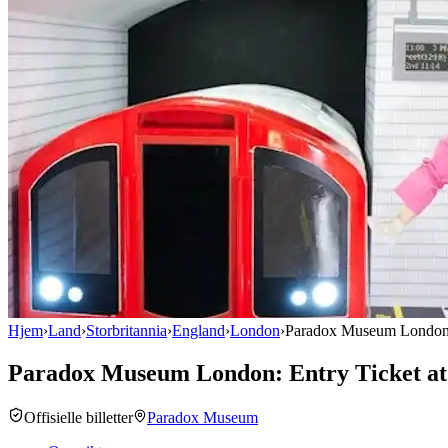
Hjem
›
Land
›
Storbritannia
›
England
›
London
›
Paradox Museum London:
Paradox Museum London: Entry Ticket a
Offisielle billetter
Paradox Museum