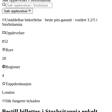
Søk opplevelser i Storbritannia
Søk opplevelser
Umiddelbar bekreftelse · beste pris-garanti
· vurdert 3.2/5 i
Storbritannia
Opplevelser
852
Byer
28
Regioner
4
Toppdestinasjon
London
Slik fungerer tickadoo
Bestill billetter i Storbritannia enkelt