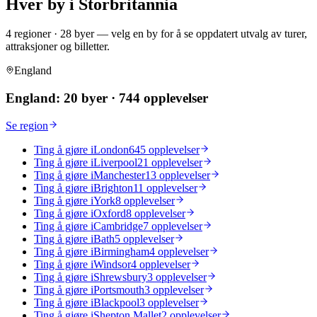
Hver by i Storbritannia
4 regioner · 28 byer — velg en by for å se oppdatert utvalg av turer,
attraksjoner og billetter.
England
England
:
20 byer
·
744 opplevelser
Se region
Ting å gjøre i
London
645 opplevelser
Ting å gjøre i
Liverpool
21 opplevelser
Ting å gjøre i
Manchester
13 opplevelser
Ting å gjøre i
Brighton
11 opplevelser
Ting å gjøre i
York
8 opplevelser
Ting å gjøre i
Oxford
8 opplevelser
Ting å gjøre i
Cambridge
7 opplevelser
Ting å gjøre i
Bath
5 opplevelser
Ting å gjøre i
Birmingham
4 opplevelser
Ting å gjøre i
Windsor
4 opplevelser
Ting å gjøre i
Shrewsbury
3 opplevelser
Ting å gjøre i
Portsmouth
3 opplevelser
Ting å gjøre i
Blackpool
3 opplevelser
Ting å gjøre i
Shepton Mallet
2 opplevelser