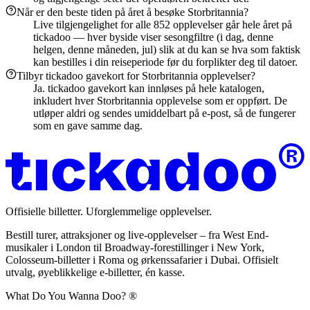
Når er den beste tiden på året å besøke Storbritannia?
Live tilgjengelighet for alle 852 opplevelser går hele året på
tickadoo — hver byside viser sesongfiltre (i dag, denne
helgen, denne måneden, jul) slik at du kan se hva som faktisk
kan bestilles i din reiseperiode før du forplikter deg til datoer.
Tilbyr tickadoo gavekort for Storbritannia opplevelser?
Ja. tickadoo gavekort kan innløses på hele katalogen,
inkludert hver Storbritannia opplevelse som er oppført. De
utløper aldri og sendes umiddelbart på e-post, så de fungerer
som en gave samme dag.
Offisielle billetter. Uforglemmelige opplevelser.
Bestill turer, attraksjoner og live-opplevelser – fra West End-
musikaler i London til Broadway-forestillinger i New York,
Colosseum-billetter i Roma og ørkenssafarier i Dubai. Offisielt
utvalg, øyeblikkelige e-billetter, én kasse.
What Do You Wanna Doo? ®