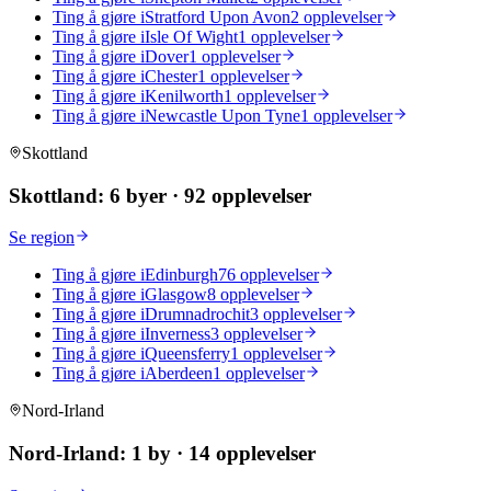
Ting å gjøre i
Stratford Upon Avon
2 opplevelser
Ting å gjøre i
Isle Of Wight
1 opplevelser
Ting å gjøre i
Dover
1 opplevelser
Ting å gjøre i
Chester
1 opplevelser
Ting å gjøre i
Kenilworth
1 opplevelser
Ting å gjøre i
Newcastle Upon Tyne
1 opplevelser
Skottland
Skottland
:
6 byer
·
92 opplevelser
Se region
Ting å gjøre i
Edinburgh
76 opplevelser
Ting å gjøre i
Glasgow
8 opplevelser
Ting å gjøre i
Drumnadrochit
3 opplevelser
Ting å gjøre i
Inverness
3 opplevelser
Ting å gjøre i
Queensferry
1 opplevelser
Ting å gjøre i
Aberdeen
1 opplevelser
Nord-Irland
Nord-Irland
:
1 by
·
14 opplevelser