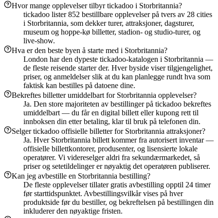
Hvor mange opplevelser tilbyr tickadoo i Storbritannia?
tickadoo lister 852 bestillbare opplevelser på tvers av 28 cities
i Storbritannia, som dekker turer, attraksjoner, dagsturer,
museum og hoppe-kø billetter, stadion- og studio-turer, og
live-show.
Hva er den beste byen å starte med i Storbritannia?
London har den dypeste tickadoo-katalogen i Storbritannia —
de fleste reisende starter der. Hver byside viser tilgjengelighet,
priser, og anmeldelser slik at du kan planlegge rundt hva som
faktisk kan bestilles på datoene dine.
Bekreftes billetter umiddelbart for Storbritannia opplevelser?
Ja. Den store majoriteten av bestillinger på tickadoo bekreftes
umiddelbart — du får en digital billett eller kupong rett til
innboksen din etter betaling, klar til bruk på telefonen din.
Selger tickadoo offisielle billetter for Storbritannia attraksjoner?
Ja. Hver Storbritannia billett kommer fra autorisert inventar —
offisielle billettkontorer, produsenter, og lisensierte lokale
operatører. Vi videreselger aldri fra sekundærmarkedet, så
priser og setetildelinger er nøyaktig det operatøren publiserer.
Kan jeg avbestille en Storbritannia bestilling?
De fleste opplevelser tillater gratis avbestilling opptil 24 timer
før starttidspunktet. Avbestillingsvilkår vises på hver
produktside før du bestiller, og bekreftelsen på bestillingen din
inkluderer den nøyaktige fristen.