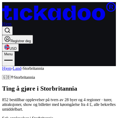
Hjem
Registrer deg
USD
Menu
Hjem
›
Land
›
Storbritannia
🇬🇧
Storbritannia
Ting å gjøre i
Storbritannia
852 bestillbar opplevelser på tvers av 28 byer
og 4 regioner
·
turer,
attraksjoner, show og billetter med køomgåelse
fra 4 £
,
alle bekreftes
umiddelbart
.