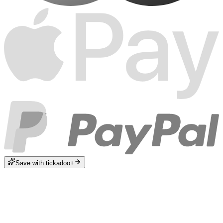
Save with tickadoo+