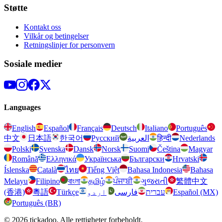
Støtte
Kontakt oss
Vilkår og betingelser
Retningslinjer for personvern
Sosiale medier
Languages
English
Español
Français
Deutsch
Italiano
Português
中文
日本語
한국어
Русский
العربية
हिन्दी
Nederlands
Polski
Svenska
Dansk
Norsk
Suomi
Čeština
Magyar
Română
Ελληνικά
Українська
Български
Hrvatski
Íslenska
Català
ไทย
Tiếng Việt
Bahasa Indonesia
Bahasa
Melayu
Filipino
বাংলা
தமிழ்
ਪੰਜਾਬੀ
ગુજરાતી
繁體中文
(香港)
粵語
Türkçe
اردو
فارسی
עברית
Español (MX)
Português (BR)
© 2026 tickadoo. Alle rettigheter forbeholdt.