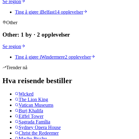
Se region
Ting å gjøre i
Belfast
14 opplevelser
Other
Other
:
1 by
·
2 opplevelser
Se region
Ting å gjøre i
Windermere
2 opplevelser
Trender nå
Hva reisende bestiller
Wicked
The Lion King
Vatican Museums
Burj Khalifa
Eiffel Tower
Sagrada Família
Sydney Opera House
Christ the Redeemer
Machu Picchu