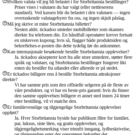
Hvilken valuta vil jeg bli belastet i for Storbritannia bestillinger?
Priser vises i valutaen du har valgt (eller nettleserens
standard). Ved kassen blir du belastet i den valutaen — ingen
overraskende valutagebyrer fra oss, og ingen skjult påslag.
Må jeg skrive ut mine Storbritannia billetter?
Nesten aldri. tickadoo utsteder mobilbilletter som skannes
direkte fra telefonen din. En håndfull operatører krever fortsatt
en utskreven kupong; hvis så, flagger både produktsiden og
bekreftelses-e-posten din dette tydelig før du ankommer.
Kan internasjonale besøkende bestille Storbritannia opplevelser?
Ja. tickadoo aksepterer kort fra alle store utstedere, støtter flere
språk og valutaer, og Storbritannia bestillinger fungerer likt
enten du bestiller fra utlandet eller allerede er på stedet.
Er tickadoo billigere enn å bestille Storbritannia attraksjoner
direkte?
Vi har samme pris som den offisielle selgeren på de fleste av
våre produkter, og vi har en beste-pris garanti: hvis du finner
den samme opplevelsen billigere et annet sted innen 24 timer
etter bestilling, vil vi matche den.
Er familievennlige og tilgjengelige Storbritannia opplevelser
oppført?
Ja. Hver Storbritannia byside har publikum filtre for familier,
par, luksus, siste liten, og gratis opplevelser, og
tilgjengelighetsmerking viser trinnfri inngang, lydbeskrivelse,
og tilgjengelige seter der operatøren bekrefter det.