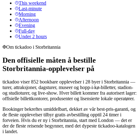
This weekend
Last-minute
Morning
Afternoon
Evening
Full-day
Under 2 hours
Om tickadoo i Storbritannia
Den offisielle måten å bestille
Storbritannia-opplevelser på
tickadoo viser 852 bookbare opplevelser i 28 byer i Storbritannia —
turer, attraksjoner, dagsturer, museer og hopp-i-kø-billetter, stadion-
og studioturer, og live-show. Hver billett kommer fra autorisert lager:
offisielle billettkontorer, produsenter og lisensierte lokale operatører.
Bookinger bekreftes umiddelbart, dekket av vår best-pris-garanti, og
de fleste opplevelser tilbyr gratis avbestilling opptil 24 timer i
forveien. Hvis du er ny i Storbritannia, start med London — det er
der de fleste reisende begynner, med det dypeste tickadoo-katalogen
i landet.