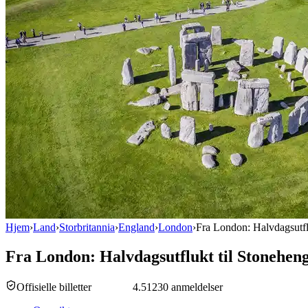
Hjem
›
Land
›
Storbritannia
›
England
›
London
›
Fra London: Halvdagsutfl
Fra London: Halvdagsutflukt til Stonehen
Offisielle billetter
4.5
1230 anmeldelser