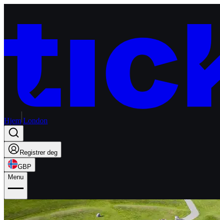
Hjem
London
Registrer deg
GBP
Menu