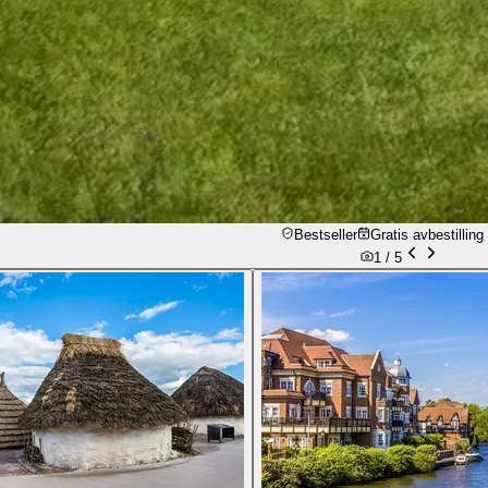
Bestseller
Gratis avbestilling 
1 /
5