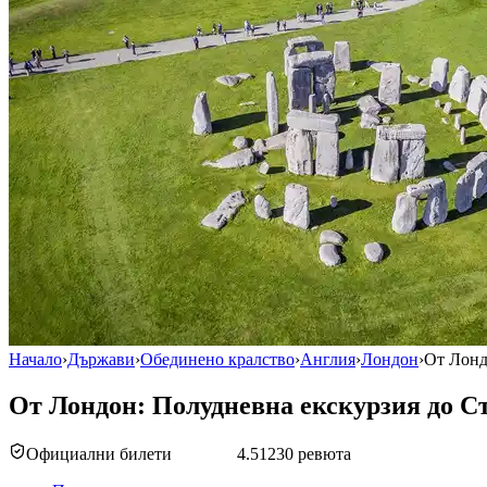
Начало
›
Държави
›
Обединено кралство
›
Англия
›
Лондон
›
От Лонд
От Лондон: Полудневна екскурзия до С
Официални билети
4.5
1230 ревюта