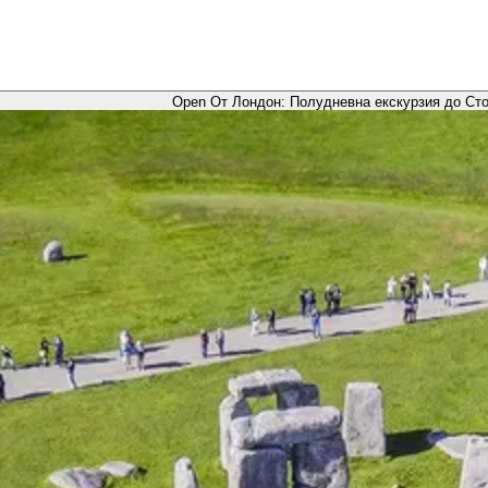
Open От Лондон: Полудневна екскурзия до Стоу