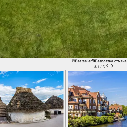
Bestseller
Безплатна отмяна 
1 /
5