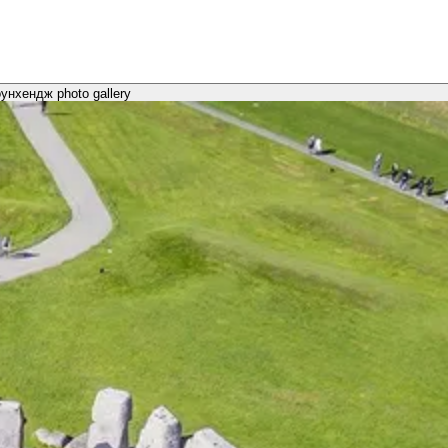
нхендж photo gallery