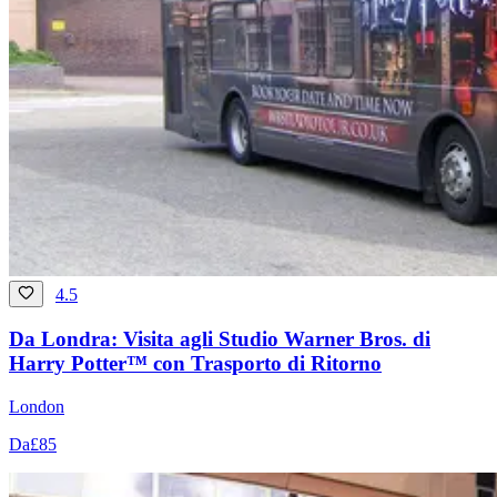
4.5
Da Londra: Visita agli Studio Warner Bros. di
Harry Potter™ con Trasporto di Ritorno
London
Da
£85