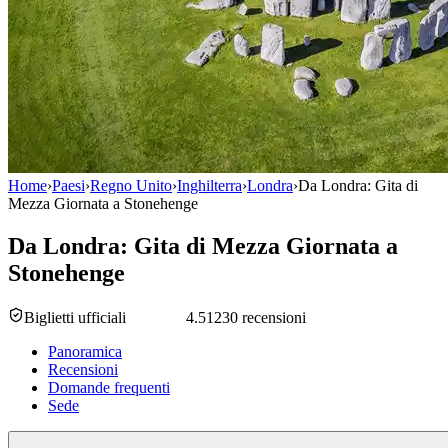
Home
›
Paesi
›
Regno Unito
›
Inghilterra
›
Londra
›
Da Londra: Gita di
Mezza Giornata a Stonehenge
Da Londra: Gita di Mezza Giornata a
Stonehenge
Biglietti ufficiali
4.5
1230 recensioni
Panoramica
Recensioni
Domande frequenti
Sede