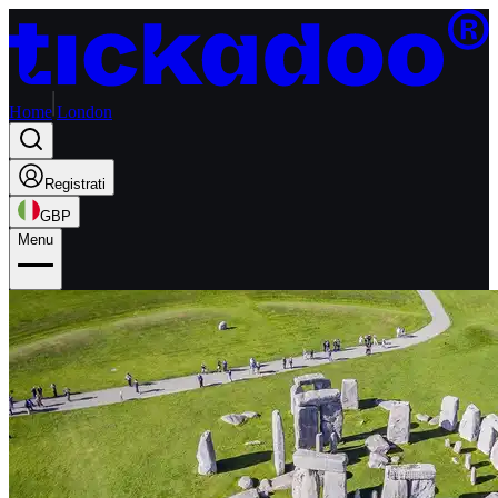
Home
London
Registrati
GBP
Menu