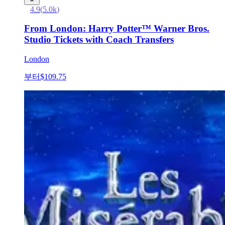
4.9
(
5.0k
)
From London: Harry Potter™ Warner Bros.
Studio Tickets with Coach Transfers
London
부터
$109.75