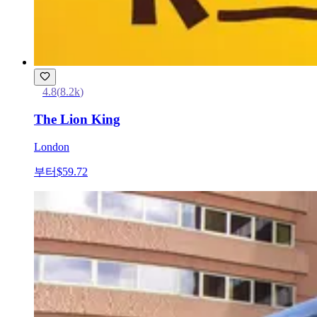
4.8
(
8.2k
)
The Lion King
London
부터
$59.72