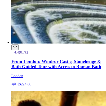
4.4
(
8.7k
)
From London: Windsor Castle, Stonehenge &
Bath Guided Tour with Access to Roman Bath
London
부터
$224.66