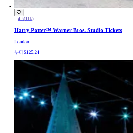
4.5
(
11k
)
Harry Potter™ Warner Bros. Studio Tickets
London
부터
$125.24