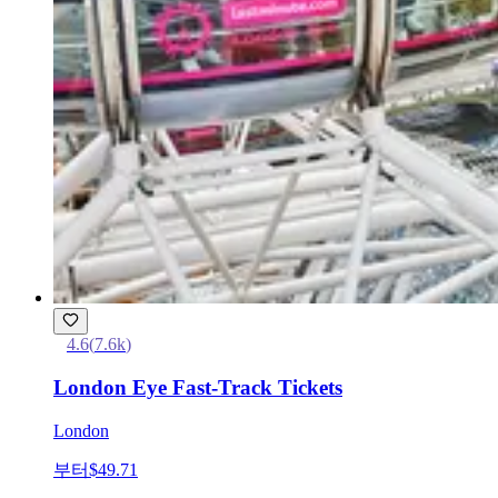
4.6
(
7.6k
)
London Eye Fast-Track Tickets
London
부터
$49.71