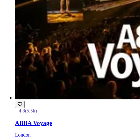
4.8
(
5.5k
)
ABBA Voyage
London