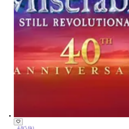
4.8
(
5.6k
)