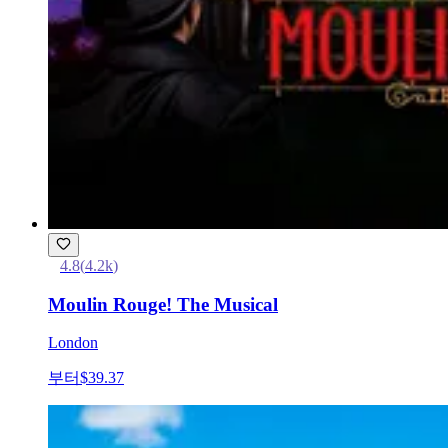
4.8
(
4.2k
)
Moulin Rouge! The Musical
London
부터
$39.37