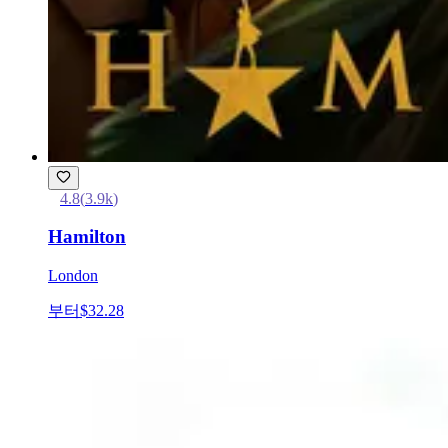
4.8
(
3.9k
)
Hamilton
London
부터
$32.28