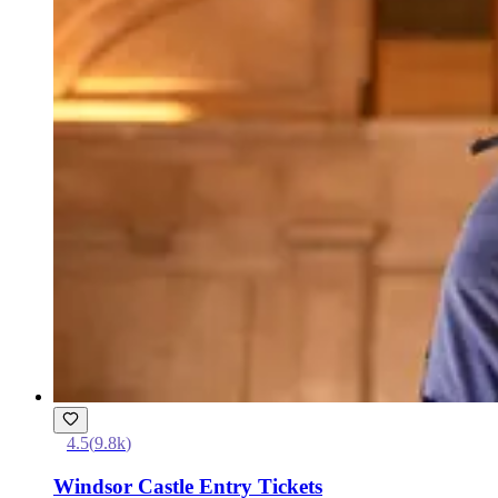
4.5
(
9.8k
)
Windsor Castle Entry Tickets