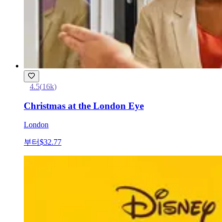
4.5
(
16k
)
Christmas at the London Eye
London
부터
$32.77