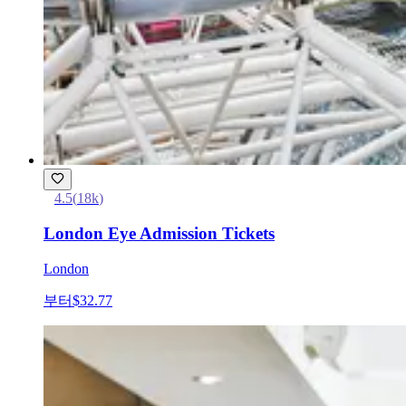
4.5
(
18k
)
London Eye Admission Tickets
London
부터
$32.77