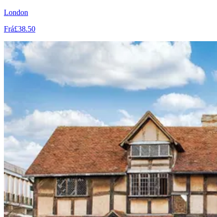
London
Frá
£38.50