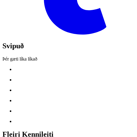
Svipuð
Þér gæti líka líkað
Fleiri Kennileiti