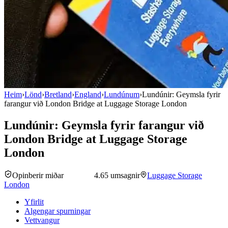
Heim
›
Lönd
›
Bretland
›
England
›
Lundúnum
›
Lundúnir: Geymsla fyrir
farangur við London Bridge at Luggage Storage London
Lundúnir: Geymsla fyrir farangur við
London Bridge at Luggage Storage
London
Opinberir miðar
4.6
5 umsagnir
Luggage Storage
London
Yfirlit
Algengar spurningar
Vettvangur