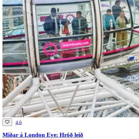
4.6
Miðar á London Eye: Hröð leið