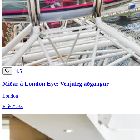
4.5
Miðar á London Eye: Venjuleg aðgangur
London
Frá
£25.38