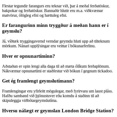
Flestar tegundir farangurs eru teknar við, þar á meðal ferðatöskur,
bakpokar og ferðatöskur. Bannaðir hlutir eru m.a. viðkvæmar
matvörur, ólögleg efni og hættuleg efni.
Er farangurinn minn tryggður á meðan hann er í
geymslu?
Já, víðtæk tryggingavernd verndar geymda hluti upp að tilteknum
mörkum. Nánari upplýsingar eru veittar í bókunarferlinu.
Hver er opnunartíminn?
Aðstaðan er opin lengi alla daga til að mæta ólíkum ferðaplönum.
Nákvæmur opnunartími er staðfestur við bókun í gegnum tickadoo.
Get ég framlengt geymslutímann?
Framlengingar eru yfirleitt mögulegar, með fyrirvara um laust pláss.
Hafðu samband við þjónustuver eða komdu á staðinn til að
skipuleggja viðbótargeymslutíma.
Hversu nálægt er geymslan London Bridge Station?