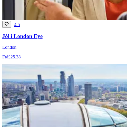
4.5
Jól í London Eye
London
Frá
£25.38