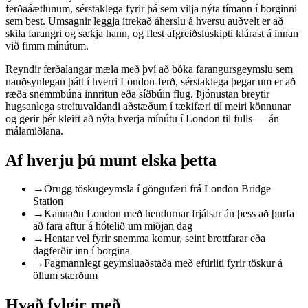
ferðaáætlunum, sérstaklega fyrir þá sem vilja nýta tímann í borginni
sem best. Umsagnir leggja ítrekað áherslu á hversu auðvelt er að
skila farangri og sækja hann, og flest afgreiðsluskipti klárast á innan
við fimm mínútum.
Reyndir ferðalangar mæla með því að bóka farangursgeymslu sem
nauðsynlegan þátt í hverri London-ferð, sérstaklega þegar um er að
ræða snemmbúna innritun eða síðbúin flug. Þjónustan breytir
hugsanlega streituvaldandi aðstæðum í tækifæri til meiri könnunar
og gerir þér kleift að nýta hverja mínútu í London til fulls — án
málamiðlana.
Af hverju þú munt elska þetta
→
Örugg töskugeymsla í göngufæri frá London Bridge
Station
→
Kannaðu London með hendurnar frjálsar án þess að þurfa
að fara aftur á hótelið um miðjan dag
→
Hentar vel fyrir snemma komur, seint brottfarar eða
dagferðir inn í borgina
→
Fagmannlegt geymsluaðstaða með eftirliti fyrir töskur á
öllum stærðum
Hvað fylgir með