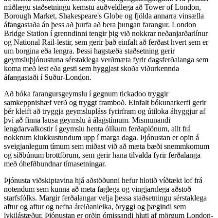
miðlægu staðsetningu kemstu auðveldlega að Tower of London,
Borough Market, Shakespeare's Globe og fjölda annarra vinsælla
áfangastaða án þess að þurfa að bera þungan farangur. London
Bridge Station í grenndinni tengir þig við nokkrar neðanjarðarlínur
og National Rail-lestir, sem gerir það einfalt að ferðast hvert sem er
um borgina eða lengra. Þessi hagstæða staðsetning gerir
geymsluþjónustuna sérstaklega verðmæta fyrir dagsferðalanga sem
koma með lest eða gesti sem hyggjast skoða viðurkennda
áfangastaði í Suður-London.
Að bóka farangursgeymslu í gegnum tickadoo tryggir
samkeppnishæf verð og tryggt framboð. Einfalt bókunarkerfi gerir
þér kleift að tryggja geymslupláss fyrirfram og útiloka áhyggjur af
því að finna lausa geymslu á álagstímum. Mismunandi
lengdarvalkostir í geymslu henta ólíkum ferðaplönum, allt frá
nokkrum klukkustundum upp í marga daga. Þjónustan er opin á
sveigjanlegum tímum sem miðast við að mæta bæði snemmkomum
og síðbúnum brottförum, sem gerir hana tilvalda fyrir ferðalanga
með óhefðbundnar tímasetningar.
Þjónusta viðskiptavina hjá aðstöðunni hefur hlotið víðtækt lof frá
notendum sem kunna að meta faglega og vingjarnlega aðstoð
starfsfólks. Margir ferðalangar velja þessa staðsetningu sérstaklega
aftur og aftur og nefna áreiðanleika, öryggi og þægindi sem
lykilástæður. Þjónustan er orðin ómissandi hluti af mörgum London-