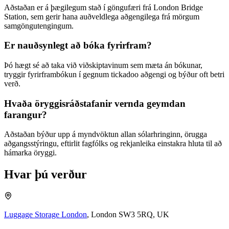
Aðstaðan er á þægilegum stað í göngufæri frá London Bridge
Station, sem gerir hana auðveldlega aðgengilega frá mörgum
samgöngutengingum.
Er nauðsynlegt að bóka fyrirfram?
Þó hægt sé að taka við viðskiptavinum sem mæta án bókunar,
tryggir fyrirframbókun í gegnum tickadoo aðgengi og býður oft betri
verð.
Hvaða öryggisráðstafanir vernda geymdan
farangur?
Aðstaðan býður upp á myndvöktun allan sólarhringinn, örugga
aðgangsstýringu, eftirlit fagfólks og rekjanleika einstakra hluta til að
hámarka öryggi.
Hvar þú verður
Luggage Storage London
,
London SW3 5RQ, UK