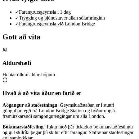
✓
Farangrursgeymsla í 1 dag
✓
Trygging og þjónustuver allan sólarhringinn
✓
Farangrursgeymsla við London Bridge
Gott að vita
Aldurshæfi
Hentar öllum aldurshópum
Hvað á að vita áður en farið er
Aðgangur að staðsetningu
: Geymsluaðstaðan er í stuttri
göngufjarlægð frá London Bridge Station og býður upp á
framúrskarandi samgöngutengingar um alla London.
Bókunarstaðfesting
: Taktu með þér tickadoo bókunarstaðfestingu
og gilt skilríki þegar þú skilur eftir farangur. Stafrænar staðfestingar
eru samþykktar.