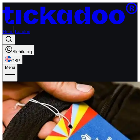
Heim
London
Skráðu þig
GBP
Menu