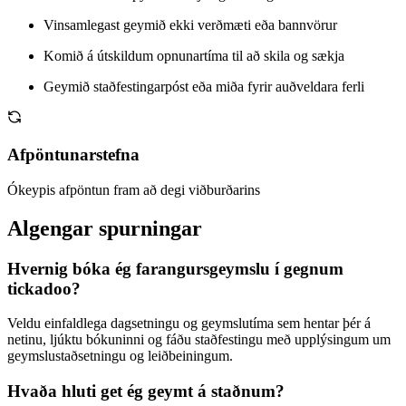
Vinsamlegast geymið ekki verðmæti eða bannvörur
Komið á útskildum opnunartíma til að skila og sækja
Geymið staðfestingarpóst eða miða fyrir auðveldara ferli
Afpöntunarstefna
Ókeypis afpöntun fram að degi viðburðarins
Algengar spurningar
Hvernig bóka ég farangursgeymslu í gegnum
tickadoo?
Veldu einfaldlega dagsetningu og geymslutíma sem hentar þér á
netinu, ljúktu bókuninni og fáðu staðfestingu með upplýsingum um
geymslustaðsetningu og leiðbeiningum.
Hvaða hluti get ég geymt á staðnum?