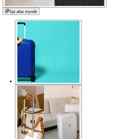
Sjá allar myndir