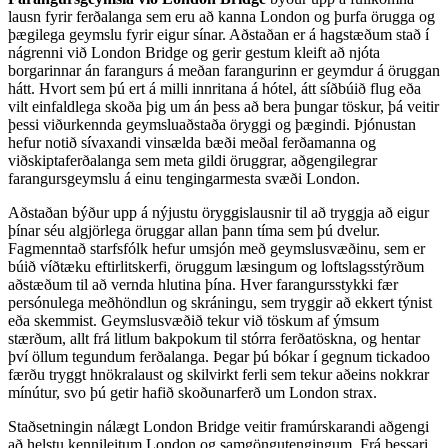
lausn fyrir ferðalanga sem eru að kanna London og þurfa örugga og
þægilega geymslu fyrir eigur sínar. Aðstaðan er á hagstæðum stað í
nágrenni við London Bridge og gerir gestum kleift að njóta
borgarinnar án farangurs á meðan farangurinn er geymdur á öruggan
hátt. Hvort sem þú ert á milli innritana á hótel, átt síðbúið flug eða
vilt einfaldlega skoða þig um án þess að bera þungar töskur, þá veitir
þessi viðurkennda geymsluaðstaða öryggi og þægindi. Þjónustan
hefur notið sívaxandi vinsælda bæði meðal ferðamanna og
viðskiptaferðalanga sem meta gildi öruggrar, aðgengilegrar
farangursgeymslu á einu tengingarmesta svæði London.
Aðstaðan býður upp á nýjustu öryggislausnir til að tryggja að eigur
þínar séu algjörlega öruggar allan þann tíma sem þú dvelur.
Fagmenntað starfsfólk hefur umsjón með geymslusvæðinu, sem er
búið víðtæku eftirlitskerfi, öruggum læsingum og loftslagsstýrðum
aðstæðum til að vernda hlutina þína. Hver farangursstykki fær
persónulega meðhöndlun og skráningu, sem tryggir að ekkert týnist
eða skemmist. Geymslusvæðið tekur við töskum af ýmsum
stærðum, allt frá litlum bakpokum til stórra ferðatöskna, og hentar
því öllum tegundum ferðalanga. Þegar þú bókar í gegnum tickadoo
færðu tryggt hnökralaust og skilvirkt ferli sem tekur aðeins nokkrar
mínútur, svo þú getir hafið skoðunarferð um London strax.
Staðsetningin nálægt London Bridge veitir framúrskarandi aðgengi
að helstu kennileitum London og samgöngutengingum. Frá þessari