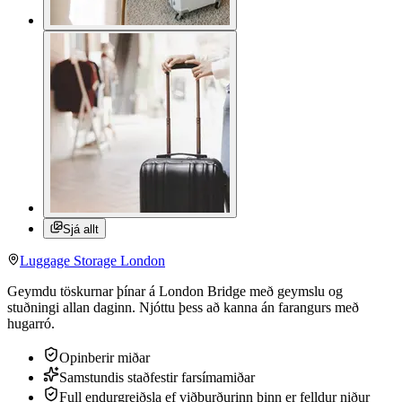
Sjá allt
Luggage Storage London
Geymdu töskurnar þínar á London Bridge með geymslu og
stuðningi allan daginn. Njóttu þess að kanna án farangurs með
hugarró.
Opinberir miðar
Samstundis staðfestir farsímamiðar
Full endurgreiðsla ef viðburðurinn þinn er felldur niður