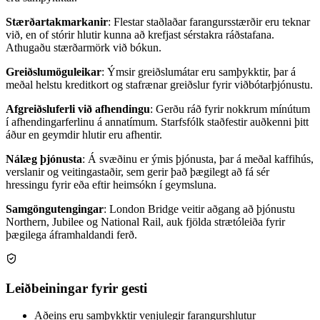
Stærðartakmarkanir
: Flestar staðlaðar farangursstærðir eru teknar
við, en of stórir hlutir kunna að krefjast sérstakra ráðstafana.
Athugaðu stærðarmörk við bókun.
Greiðslumöguleikar
: Ýmsir greiðslumátar eru samþykktir, þar á
meðal helstu kreditkort og stafrænar greiðslur fyrir viðbótarþjónustu.
Afgreiðsluferli við afhendingu
: Gerðu ráð fyrir nokkrum mínútum
í afhendingarferlinu á annatímum. Starfsfólk staðfestir auðkenni þitt
áður en geymdir hlutir eru afhentir.
Nálæg þjónusta
: Á svæðinu er ýmis þjónusta, þar á meðal kaffihús,
verslanir og veitingastaðir, sem gerir það þægilegt að fá sér
hressingu fyrir eða eftir heimsókn í geymsluna.
Samgöngutengingar
: London Bridge veitir aðgang að þjónustu
Northern, Jubilee og National Rail, auk fjölda strætóleiða fyrir
þægilega áframhaldandi ferð.
Leiðbeiningar fyrir gesti
Aðeins eru samþykktir venjulegir farangurshlutur