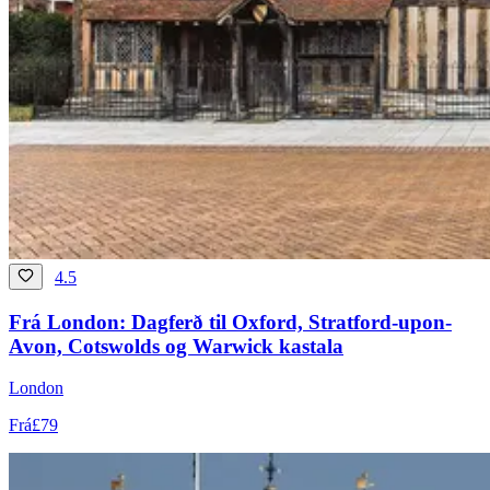
4.5
Frá London: Dagferð til Oxford, Stratford-upon-
Avon, Cotswolds og Warwick kastala
London
Frá
£79