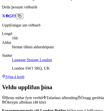
Deila þessum viðburði
Upplýsingar um viðburð
Lengd
16h
Aldur
Hentar öllum aldurshópum
Staður
Luggage Storage London
London SW3 5RQ, UK
Sýna á korti
Veldu upplifun þína
Bestu miðar fyrir verðið
Tafarlaus afhending
Örugg greiðsla
Ókeypis afbókun (48 klst)
Farangursgeymsla við London Bridge
býður upp á fullkomna