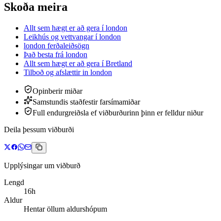
Skoða meira
Allt sem hægt er að gera í london
Leikhús og vettvangar í london
london ferðaleiðsögn
Það besta frá london
Allt sem hægt er að gera í Bretland
Tilboð og afslættir
in
london
Opinberir miðar
Samstundis staðfestir farsímamiðar
Full endurgreiðsla ef viðburðurinn þinn er felldur niður
Deila þessum viðburði
Upplýsingar um viðburð
Lengd
16h
Aldur
Hentar öllum aldurshópum