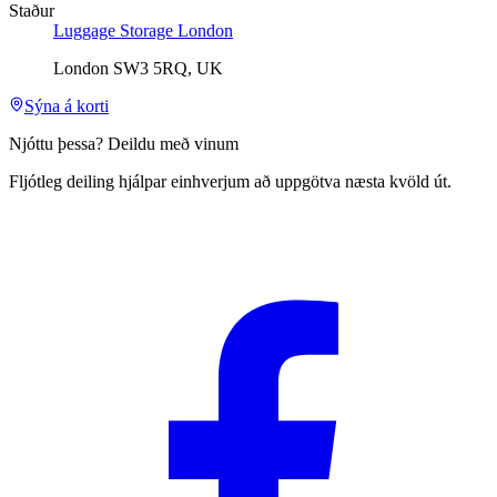
Staður
Luggage Storage London
London SW3 5RQ, UK
Sýna á korti
Njóttu þessa? Deildu með vinum
Fljótleg deiling hjálpar einhverjum að uppgötva næsta kvöld út.