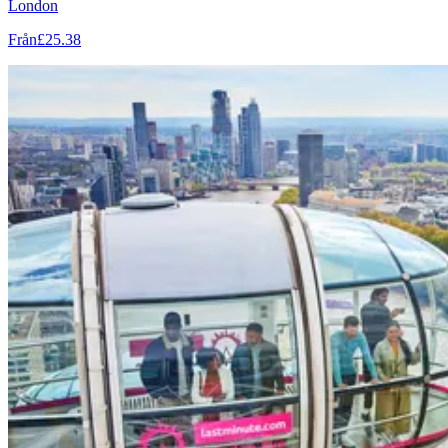
London
Från
£25.38