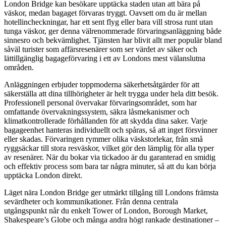
London Bridge kan besökare upptäcka staden utan att bära på
väskor, medan bagaget förvaras tryggt. Oavsett om du är mellan
hotellincheckningar, har ett sent flyg eller bara vill strosa runt utan
tunga väskor, ger denna välrenommerade förvaringsanläggning både
sinnesro och bekvämlighet. Tjänsten har blivit allt mer populär bland
såväl turister som affärsresenärer som ser värdet av säker och
lättillgänglig bagageförvaring i ett av Londons mest välanslutna
områden.
Anläggningen erbjuder toppmoderna säkerhetsåtgärder för att
säkerställa att dina tillhörigheter är helt trygga under hela ditt besök.
Professionell personal övervakar förvaringsområdet, som har
omfattande övervakningssystem, säkra låsmekanismer och
klimatkontrollerade förhållanden för att skydda dina saker. Varje
bagageenhet hanteras individuellt och spåras, så att inget försvinner
eller skadas. Förvaringen rymmer olika väskstorlekar, från små
ryggsäckar till stora resväskor, vilket gör den lämplig för alla typer
av resenärer. När du bokar via tickadoo är du garanterad en smidig
och effektiv process som bara tar några minuter, så att du kan börja
upptäcka London direkt.
Läget nära London Bridge ger utmärkt tillgång till Londons främsta
sevärdheter och kommunikationer. Från denna centrala
utgångspunkt når du enkelt Tower of London, Borough Market,
Shakespeare’s Globe och många andra högt rankade destinationer –