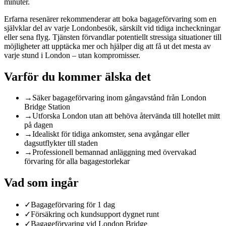
minuter.
Erfarna resenärer rekommenderar att boka bagageförvaring som en
självklar del av varje Londonbesök, särskilt vid tidiga incheckningar
eller sena flyg. Tjänsten förvandlar potentiellt stressiga situationer till
möjligheter att upptäcka mer och hjälper dig att få ut det mesta av
varje stund i London – utan kompromisser.
Varför du kommer älska det
→
Säker bagageförvaring inom gångavstånd från London
Bridge Station
→
Utforska London utan att behöva återvända till hotellet mitt
på dagen
→
Idealiskt för tidiga ankomster, sena avgångar eller
dagsutflykter till staden
→
Professionell bemannad anläggning med övervakad
förvaring för alla bagagestorlekar
Vad som ingår
✓
Bagageförvaring för 1 dag
✓
Försäkring och kundsupport dygnet runt
✓
Bagageförvaring vid London Bridge