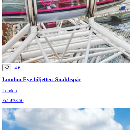
4.6
London Eye-biljetter: Snabbspår
London
Från
£38.50