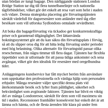
utan bördan av tungt bagage. Den närliggande stationen London
Bridge Station tar dig till flera tunnelbanelinjer och nationella
tågförbindelser, vilket gör det enkelt att resa vart som helst i staden
och vidare. Denna strategiska placering gör förvaringstjänsten
särskilt värdefull för dagsresenärer som anländer med tåg eller
besökare som vill utforska Sydlondons omtalade sevärdheter.
Att boka din bagageförvaring via tickadoo ger konkurrenskraftiga
priser och garanterad tillgänglighet. Det lättanvända
bokningssystemet gör att du kan säkra din förvaringsplats i förväg,
så att du slipper oroa dig för att hitta ledig förvaring under perioder
med hög belastning. Olika alternativ för förvaringstid passar olika
resescheman, från några timmar till flera dagar. Tjänsten har flexibla
öppettider som är utformade för att passa tidiga ankomster och sena
avgångar, vilket gör den idealisk för resenärer med oregelbundna
tider.
Anläggningens kundservice har fått mycket beröm från användare
som uppskattar den professionella och vänliga hjälp som personalen
erbjuder. Många resenärer väljer specifikt denna plats vid
återkommande besök och lyfter fram pålitlighet, säkerhet och
bekvämlighet som avgörande faktorer. Tjänsten har blivit en viktig
del av många Londonresor, särskilt för dem som vill maximera sin
tid i staden. Recensioner framhåller konsekvent hur enkelt det är att
lämna och hämta, och de flesta ärenden blir klara på under fem