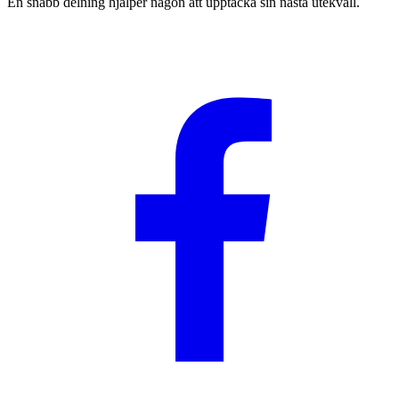
En snabb delning hjälper någon att upptäcka sin nästa utekväll.