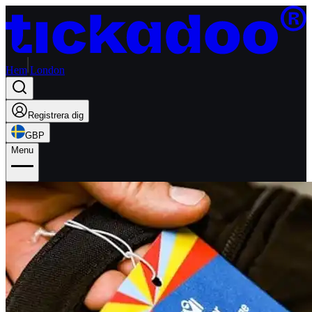
Hem
London
Registrera dig
GBP
Menu