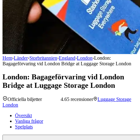
Hem
›
Länder
›
Storbritannien
›
England
›
London
›
London:
Bagageförvaring vid London Bridge at Luggage Storage London
London: Bagageförvaring vid London
Bridge at Luggage Storage London
Officiella biljetter
4.6
5 recensioner
Luggage Storage
London
Översikt
Vanliga frågor
Spelplats