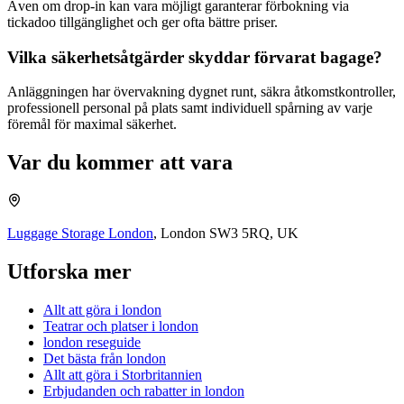
Även om drop-in kan vara möjligt garanterar förbokning via
tickadoo tillgänglighet och ger ofta bättre priser.
Vilka säkerhetsåtgärder skyddar förvarat bagage?
Anläggningen har övervakning dygnet runt, säkra åtkomstkontroller,
professionell personal på plats samt individuell spårning av varje
föremål för maximal säkerhet.
Var du kommer att vara
Luggage Storage London
,
London SW3 5RQ, UK
Utforska mer
Allt att göra i london
Teatrar och platser i london
london reseguide
Det bästa från london
Allt att göra i Storbritannien
Erbjudanden och rabatter
in
london