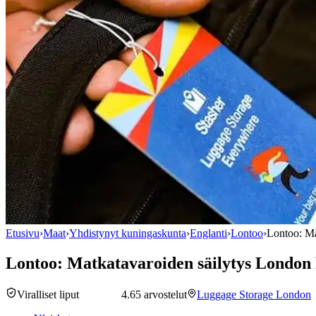
Etusivu
›
Maat
›
Yhdistynyt kuningaskunta
›
Englanti
›
Lontoo
›
Lontoo: Ma
Lontoo: Matkatavaroiden säilytys London 
Viralliset liput
4.6
5 arvostelut
Luggage Storage London