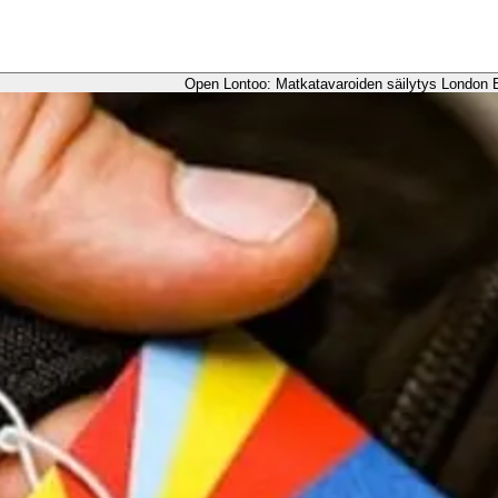
Open Lontoo: Matkatavaroiden säilytys London Br