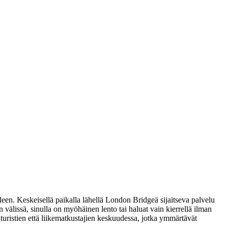
lleen. Keskeisellä paikalla lähellä London Bridgeä sijaitseva palvelu
 välissä, sinulla on myöhäinen lento tai haluat vain kierrellä ilman
 turistien että liikematkustajien keskuudessa, jotka ymmärtävät