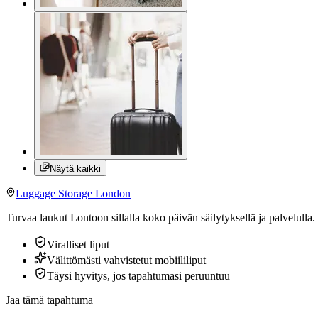
Näytä kaikki
Luggage Storage London
Turvaa laukut Lontoon sillalla koko päivän säilytyksellä ja palvelulla
Viralliset liput
Välittömästi vahvistetut mobiililiput
Täysi hyvitys, jos tapahtumasi peruuntuu
Jaa tämä tapahtuma