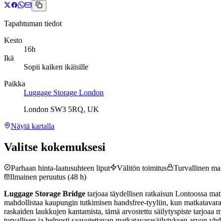
Tapahtuman tiedot
Kesto
16h
Ikä
Sopii kaiken ikäisille
Paikka
Luggage Storage London
London SW3 5RQ, UK
Näytä kartalla
Valitse kokemuksesi
Parhaan hinta-laatusuhteen liput
Välitön toimitus
Turvallinen m
Ilmainen peruutus (48 h)
Luggage Storage Bridge
tarjoaa täydellisen ratkaisun Lontoossa matk
mahdollistaa kaupungin tutkimisen handsfree-tyyliin, kun matkatavarat p
raskaiden laukkujen kantamista, tämä arvostettu säilytyspiste tarjoaa 
turvallisen ja helposti saavutettavan matkatavarasäilytyksen arvon yhd