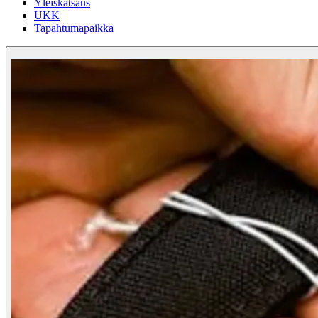
Yleiskatsaus
UKK
Tapahtumapaikka