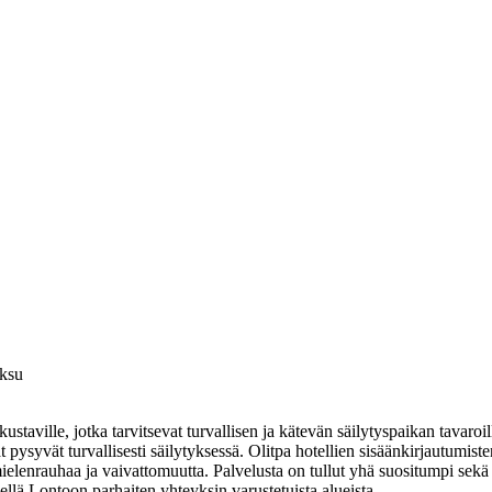
aksu
ustaville, jotka tarvitsevat turvallisen ja kätevän säilytyspaikan tavaroi
ysyvät turvallisesti säilytyksessä. Olitpa hotellien sisäänkirjautumisten
mielenrauhaa ja vaivattomuutta. Palvelusta on tullut yhä suositumpi sekä
ellä Lontoon parhaiten yhteyksin varustetuista alueista.