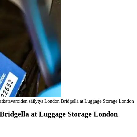
tkatavaroiden säilytys London Bridgella at Luggage Storage London
Bridgella at Luggage Storage London