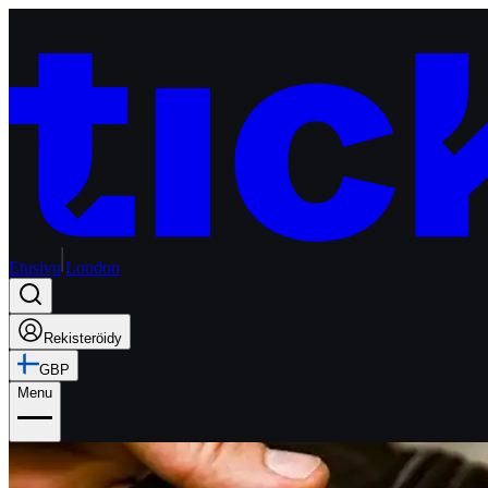
Etusivu
London
Rekisteröidy
GBP
Menu