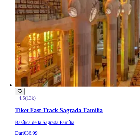
4.5
(
13k
)
Tiket Fast-Track Sagrada Familia
Basílica de la Sagrada Família
Dari
€36.99