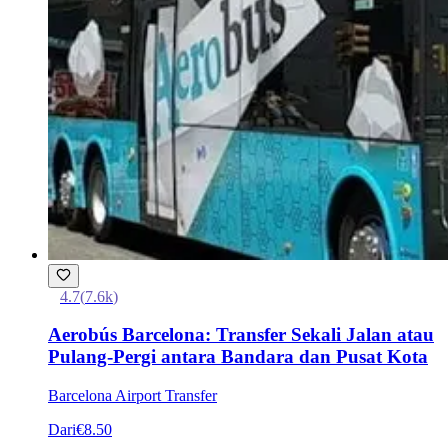
4.7
(
7.6k
)
Aerobús Barcelona: Transfer Sekali Jalan atau
Pulang-Pergi antara Bandara dan Pusat Kota
Barcelona Airport Transfer
Dari
€8.50