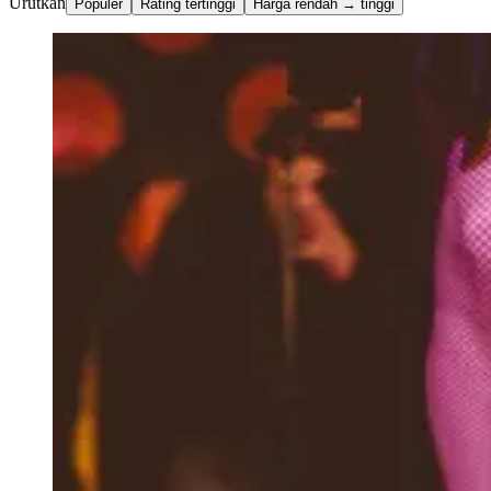
Urutkan
Populer
Rating tertinggi
Harga rendah → tinggi