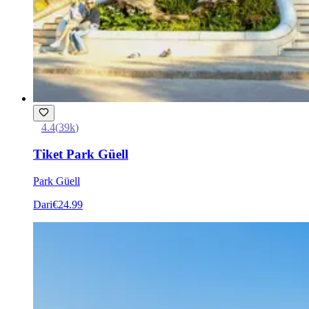
4.4
(
39k
)
Tiket Park Güell
Park Güell
Dari
€24.99