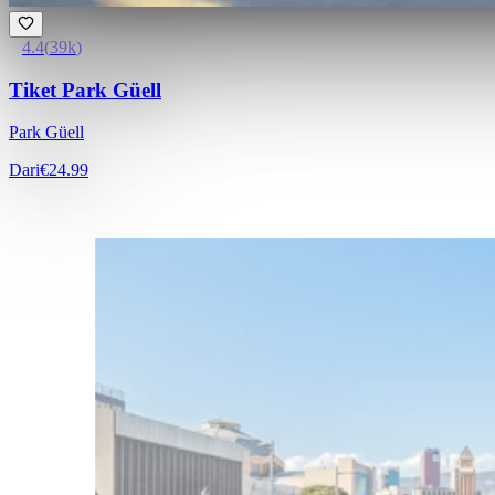
4.4
(
39k
)
Tiket Park Güell
Park Güell
Dari
€24.99