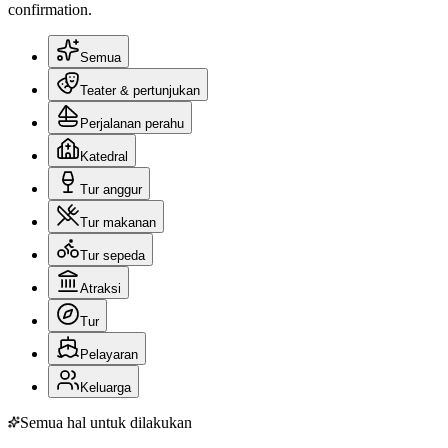
confirmation.
Semua
Teater & pertunjukan
Perjalanan perahu
Katedral
Tur anggur
Tur makanan
Tur sepeda
Atraksi
Tur
Pelayaran
Keluarga
Semua hal untuk dilakukan