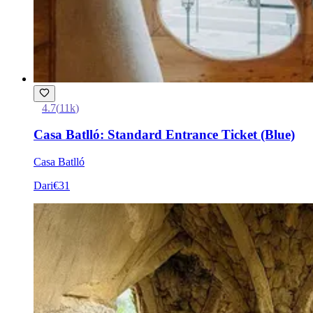
4.7
(
11k
)
Casa Batlló: Standard Entrance Ticket (Blue)
Casa Batlló
Dari
€31