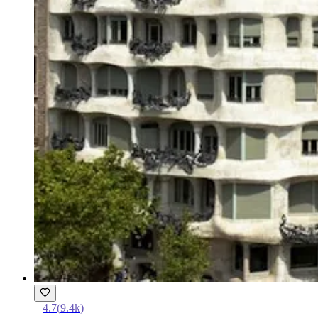
4.7
(
9.4k
)