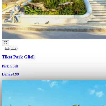
4.4
(
39k
)
Tiket Park Güell
Park Güell
Dari
€24.99