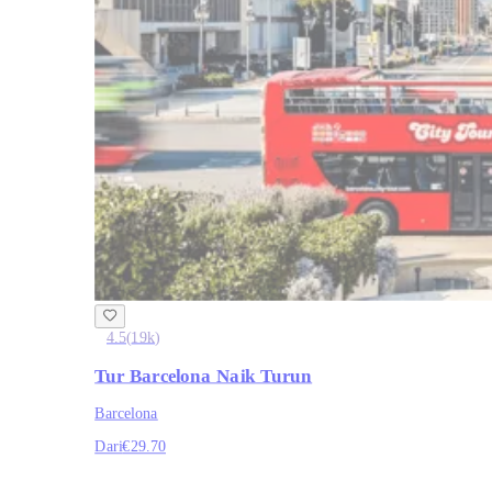
4.5
(
19k
)
Tur Barcelona Naik Turun
Barcelona
Dari
€29.70