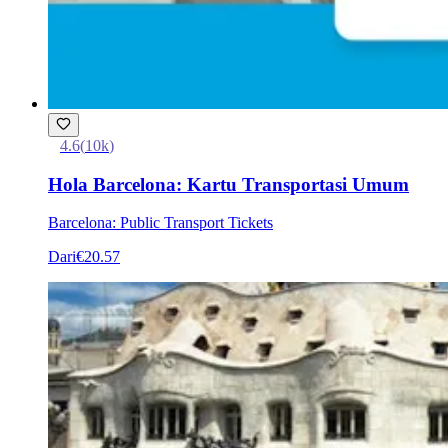
4.6
(
10k
)
Hola Barcelona: Kartu Transportasi Umum
Barcelona: Public Transport Tickets
Dari
€20.57