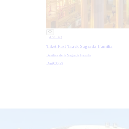
4.5
(
13k
)
Tiket Fast-Track Sagrada Familia
Basílica de la Sagrada Família
Dari
€36.99