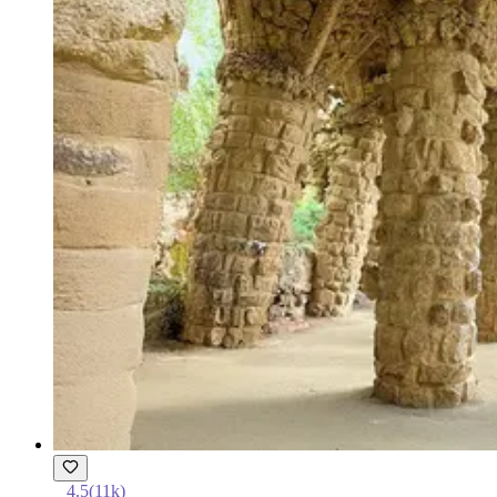
4.5
(
11k
)