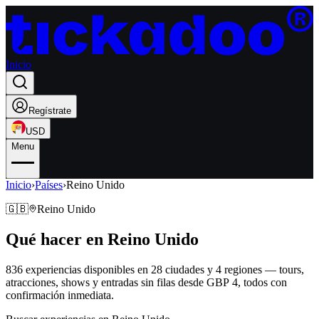
Inicio
Regístrate
USD
Menu
Inicio
›
Países
›
Reino Unido
🇬🇧
Reino Unido
Qué hacer en
Reino Unido
836 experiencias disponibles en 28 ciudades
y 4 regiones
—
tours,
atracciones, shows y entradas sin filas
desde GBP 4
,
todos con
confirmación inmediata
.