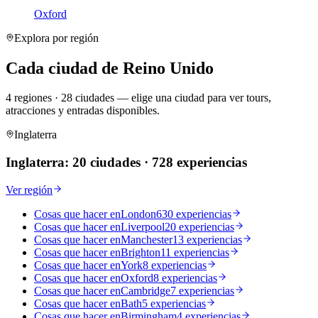
Oxford
Explora por región
Cada ciudad de Reino Unido
4 regiones · 28 ciudades — elige una ciudad para ver tours,
atracciones y entradas disponibles.
Inglaterra
Inglaterra
:
20 ciudades
·
728 experiencias
Ver región
Cosas que hacer en
London
630 experiencias
Cosas que hacer en
Liverpool
20 experiencias
Cosas que hacer en
Manchester
13 experiencias
Cosas que hacer en
Brighton
11 experiencias
Cosas que hacer en
York
8 experiencias
Cosas que hacer en
Oxford
8 experiencias
Cosas que hacer en
Cambridge
7 experiencias
Cosas que hacer en
Bath
5 experiencias
Cosas que hacer en
Birmingham
4 experiencias