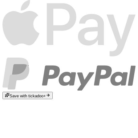
Save with tickadoo+