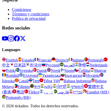
Contáctenos
Términos y condiciones
Política de privacidad
Redes sociales
Languages
English
Español
Français
Deutsch
Italiano
Português
中文
日本語
한국어
Русский
العربية
हिन्दी
Nederlands
Polski
Svenska
Dansk
Norsk
Suomi
Čeština
Magyar
Română
Ελληνικά
Українська
Български
Hrvatski
Íslenska
Català
ไทย
Tiếng Việt
Bahasa Indonesia
Bahasa
Melayu
Filipino
বাংলা
தமிழ்
ਪੰਜਾਬੀ
ગુજરાતી
繁體中文
(香港)
粵語
Türkçe
اردو
فارسی
עברית
Español (MX)
Português (BR)
© 2026 tickadoo. Todos los derechos reservados.