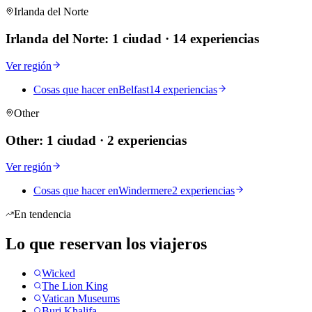
Irlanda del Norte
Irlanda del Norte
:
1 ciudad
·
14 experiencias
Ver región
Cosas que hacer en
Belfast
14 experiencias
Other
Other
:
1 ciudad
·
2 experiencias
Ver región
Cosas que hacer en
Windermere
2 experiencias
En tendencia
Lo que reservan los viajeros
Wicked
The Lion King
Vatican Museums
Burj Khalifa