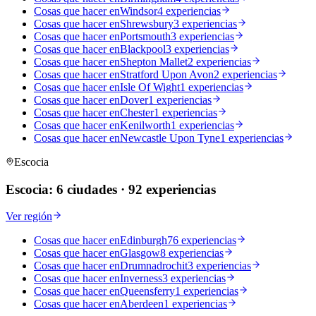
Cosas que hacer en
Windsor
4 experiencias
Cosas que hacer en
Shrewsbury
3 experiencias
Cosas que hacer en
Portsmouth
3 experiencias
Cosas que hacer en
Blackpool
3 experiencias
Cosas que hacer en
Shepton Mallet
2 experiencias
Cosas que hacer en
Stratford Upon Avon
2 experiencias
Cosas que hacer en
Isle Of Wight
1 experiencias
Cosas que hacer en
Dover
1 experiencias
Cosas que hacer en
Chester
1 experiencias
Cosas que hacer en
Kenilworth
1 experiencias
Cosas que hacer en
Newcastle Upon Tyne
1 experiencias
Escocia
Escocia
:
6 ciudades
·
92 experiencias
Ver región
Cosas que hacer en
Edinburgh
76 experiencias
Cosas que hacer en
Glasgow
8 experiencias
Cosas que hacer en
Drumnadrochit
3 experiencias
Cosas que hacer en
Inverness
3 experiencias
Cosas que hacer en
Queensferry
1 experiencias
Cosas que hacer en
Aberdeen
1 experiencias