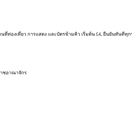
านที่ท่องเที่ยว การแสดง และบัตรข้ามคิว
เริ่มต้น £4
,
ยืนยันทันทีทุ
หราชอาณาจักร