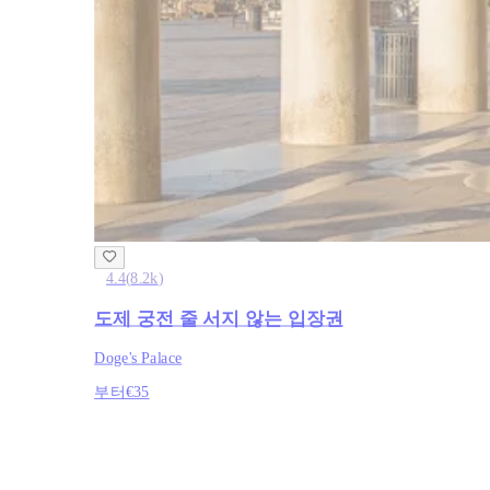
4.4
(
8.2k
)
도제 궁전 줄 서지 않는 입장권
Doge's Palace
부터
€35