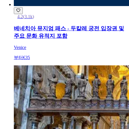
4.2
(
3.1k
)
베네치아 뮤지엄 패스 - 두칼레 궁전 입장권 및
주요 문화 유적지 포함
Venice
부터
€35