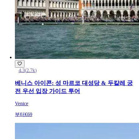
4.3
(
2.7k
)
베니스 아이콘: 성 마르코 대성당 & 두칼레 궁
전 우선 입장 가이드 투어
Venice
부터
€69