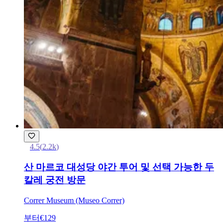
4.5
(
2.2k
)
산 마르코 대성당 야간 투어 및 선택 가능한 두
칼레 궁전 방문
Correr Museum (Museo Correr)
부터
€129