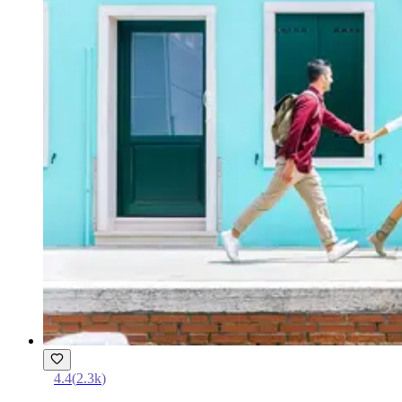
4.4
(
2.3k
)