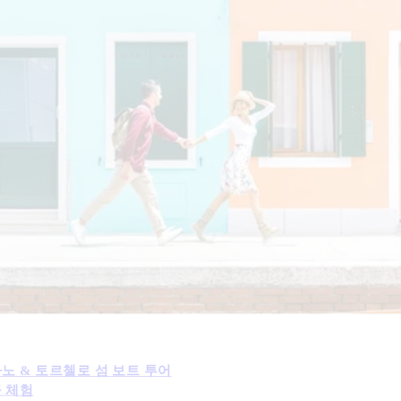
라노 & 토르첼로 섬 보트 투어
공 체험