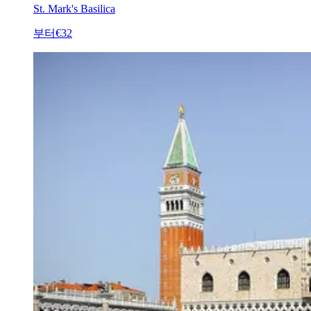
St. Mark's Basilica
부터
€32