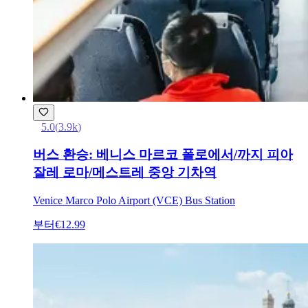
5.0
(
3.9k
)
버스 환승: 베니스 마르코 폴로에서/까지 피아
잘레 로마/메스트레 중앙 기차역
Venice Marco Polo Airport (VCE) Bus Station
부터
€12.99