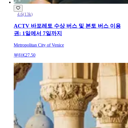
4.6
(
13k
)
ACTV 바포레토 수상 버스 및 본토 버스 이용
권: 1일에서 7일까지
Metropolitan City of Venice
부터
€27.50