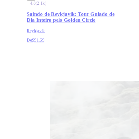
4.8
(
2.1k
)
Saindo de Reykjavik: Tour Guiado de
Dia Inteiro pelo Golden Circle
Reykjavík
De
$91.69