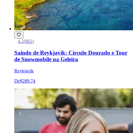
4.5
(
803
)
Saindo de Reykjavik: Círculo Dourado e Tour
de Snowmobile na Geleira
Reykjavik
De
$289.74