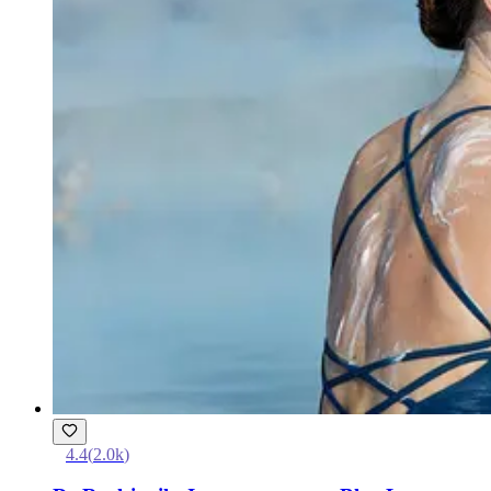
4.4
(
2.0k
)