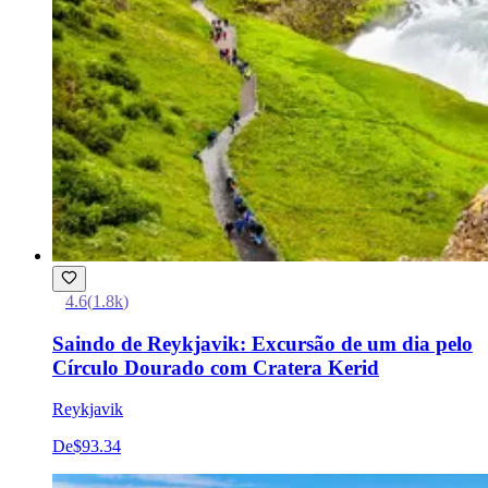
4.6
(
1.8k
)
Saindo de Reykjavik: Excursão de um dia pelo
Círculo Dourado com Cratera Kerid
Reykjavik
De
$93.34