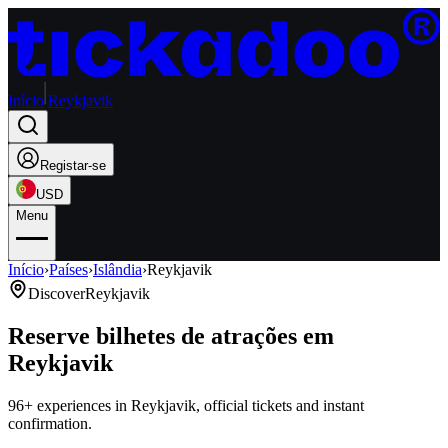
Início
Reykjavik
Registar-se
USD
Menu
Início
›
Países
›
Islândia
›
Reykjavik
Discover
Reykjavik
Reserve bilhetes de atrações em
Reykjavik
96+ experiences in Reykjavik, official tickets and instant
confirmation.