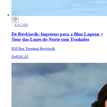
4.6
(
2.0k
)
De Reykjavik: Ingressos para a Blue Lagoon +
Tour das Luzes do Norte com Traslados
BSÍ Bus Terminal Reykjavík
De
$261.65