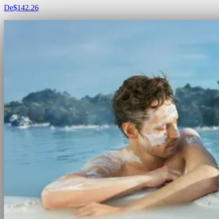
De
$142.26