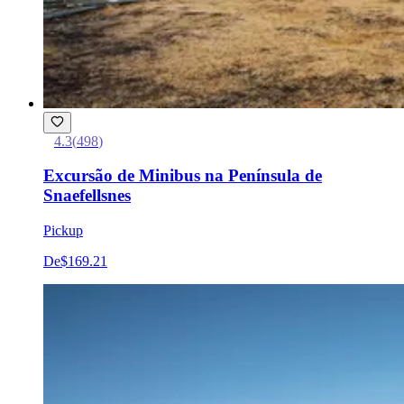
4.3
(
498
)
Excursão de Minibus na Península de
Snaefellsnes
Pickup
De
$169.21