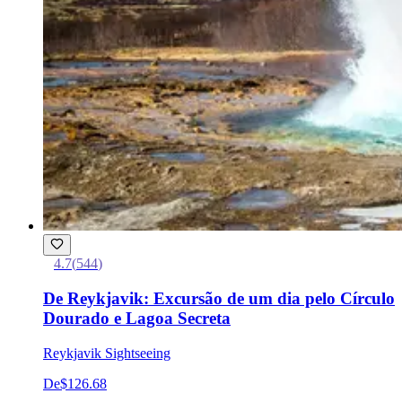
4.7
(
544
)
De Reykjavik: Excursão de um dia pelo Círculo
Dourado e Lagoa Secreta
Reykjavik Sightseeing
De
$126.68