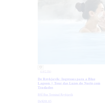
4.6
(
2.0k
)
De Reykjavik: Ingressos para a Blue
Lagoon + Tour das Luzes do Norte com
Traslados
BSÍ Bus Terminal Reykjavík
De
$261.65