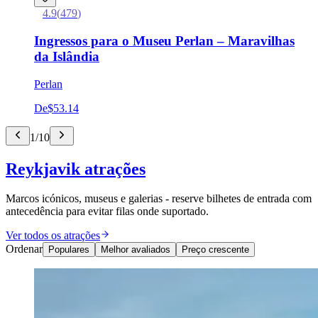
4.9
(
479
)
Ingressos para o Museu Perlan – Maravilhas
da Islândia
Perlan
De
$53.14
1
/
10
Reykjavik atrações
Marcos icónicos, museus e galerias - reserve bilhetes de entrada com
antecedência para evitar filas onde suportado.
Ver todos os atrações
Ordenar
Populares
Melhor avaliados
Preço crescente