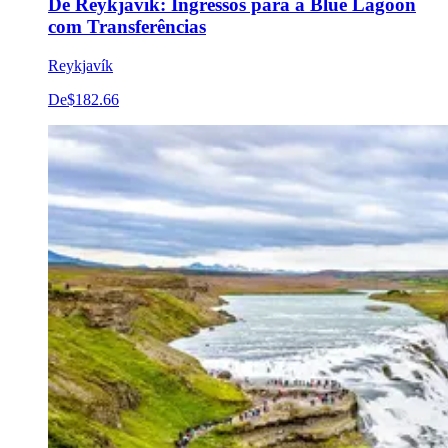
De Reykjavik: Ingressos para a Blue Lagoon
com Transferências
Reykjavík
De
$182.66