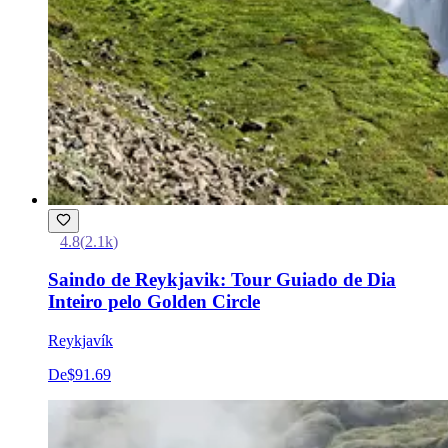
4.8
(
2.1k
)
Saindo de Reykjavik: Tour Guiado de Dia
Inteiro pelo Golden Circle
Reykjavík
De
$91.69