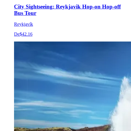
City Sightseeing: Reykjavik Hop-on Hop-off
Bus Tour
Reykjavík
De
$42.16