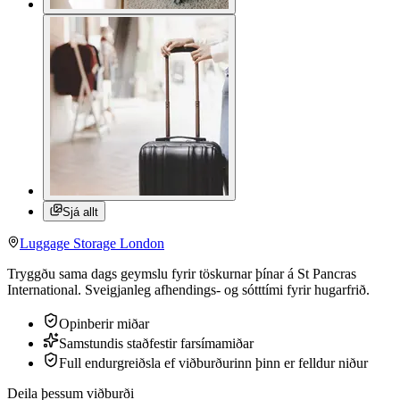
Sjá allt
Luggage Storage London
Tryggðu sama dags geymslu fyrir töskurnar þínar á St Pancras
International. Sveigjanleg afhendings- og sótttími fyrir hugarfrið.
Opinberir miðar
Samstundis staðfestir farsímamiðar
Full endurgreiðsla ef viðburðurinn þinn er felldur niður
Deila þessum viðburði