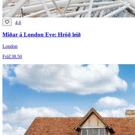
4.6
Miðar á London Eye: Hröð leið
London
Frá
£38.50