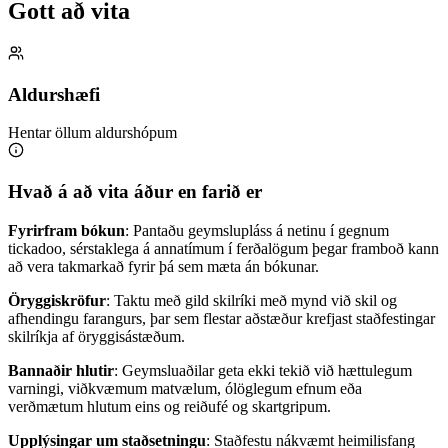
Gott að vita
Aldurshæfi
Hentar öllum aldurshópum
Hvað á að vita áður en farið er
Fyrirfram bókun
: Pantaðu geymslupláss á netinu í gegnum
tickadoo, sérstaklega á anna­tímum í ferðalögum þegar framboð kann
að vera takmarkað fyrir þá sem mæta án bókunar.
Öryggiskröfur
: Taktu með gild skilríki með mynd við skil og
afhendingu farangurs, þar sem flestar aðstæður krefjast staðfestingar
skilríkja af öryggisástæðum.
Bannaðir hlutir
: Geymsluaðilar geta ekki tekið við hættulegum
varningi, viðkvæmum matvælum, ólöglegum efnum eða
verðmætum hlutum eins og reiðufé og skartgripum.
Upplýsingar um staðsetningu
: Staðfestu nákvæmt heimilisfang