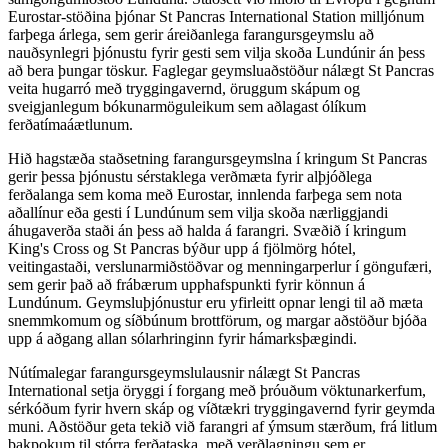
Eurostar-stöðina þjónar St Pancras International Station milljónum
farþega árlega, sem gerir áreiðanlega farangursgeymslu að
nauðsynlegri þjónustu fyrir gesti sem vilja skoða Lundúnir án þess
að bera þungar töskur. Faglegar geymsluaðstöður nálægt St Pancras
veita hugarró með tryggingavernd, öruggum skápum og
sveigjanlegum bókunarmöguleikum sem aðlagast ólíkum
ferðatímaáætlunum.
Hið hagstæða staðsetning farangursgeymslna í kringum St Pancras
gerir þessa þjónustu sérstaklega verðmæta fyrir alþjóðlega
ferðalanga sem koma með Eurostar, innlenda farþega sem nota
aðallínur eða gesti í Lundúnum sem vilja skoða nærliggjandi
áhugaverða staði án þess að halda á farangri. Svæðið í kringum
King's Cross og St Pancras býður upp á fjölmörg hótel,
veitingastaði, verslunarmiðstöðvar og menningarperlur í göngufæri,
sem gerir það að frábærum upphafspunkti fyrir könnun á
Lundúnum. Geymsluþjónustur eru yfirleitt opnar lengi til að mæta
snemmkomum og síðbúnum brottförum, og margar aðstöður bjóða
upp á aðgang allan sólarhringinn fyrir hámarksþægindi.
Nútímalegar farangursgeymslulausnir nálægt St Pancras
International setja öryggi í forgang með þróuðum vöktunarkerfum,
sérkóðum fyrir hvern skáp og víðtækri tryggingavernd fyrir geymda
muni. Aðstöður geta tekið við farangri af ýmsum stærðum, frá litlum
bakpokum til stórra ferðataska, með verðlagningu sem er