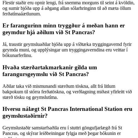
Flestir staðir eru opnir lengi, frá snemma morguns til seint á kvöldin,
og sumir bjóða upp á aðgang allan sólarhringinn til að mæta öllum
ferðatímaáætlunum.
Er farangurinn minn tryggður á meðan hann er
geymdur hjá aðilum við St Pancras?
Já, traustir geymsluaðilar bjóða upp á víðtæka tryggingavernd fyrir
geymda muni, og upplýsingar um tryggingaverndina eru veittar í
bókunarferlinu.
Hvaða stærðartakmarkanir gilda um
farangursgeymslu við St Pancras?
Aðilar taka við mismunandi stærðum töskna, allt frá litlum
bakpokum til stórra ferðatöskna, og verðlagning miðast yfirleitt við
stærð tösku og geymslutíma.
Hversu nálægt St Pancras International Station eru
geymslustaðirnir?
Geymslustaðir samstarfsaðila eru í stuttri göngufjarlægð frá St
Pancras, og skýrar leiðbeiningar fylgja með þegar bókunin er