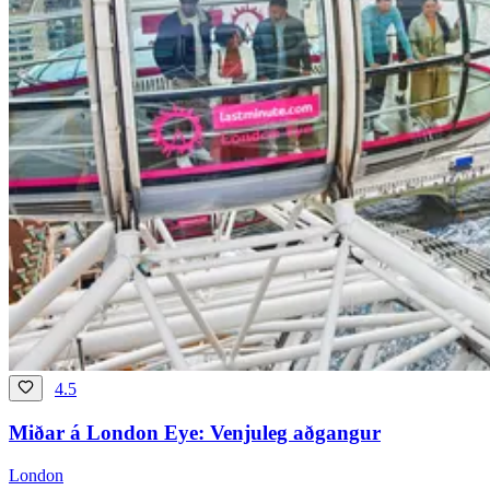
4.5
Miðar á London Eye: Venjuleg aðgangur
London