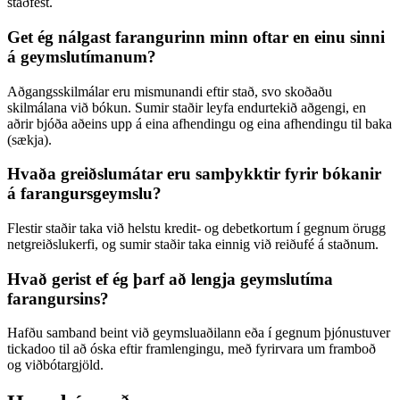
staðfest.
Get ég nálgast farangurinn minn oftar en einu sinni
á geymslutímanum?
Aðgangsskilmálar eru mismunandi eftir stað, svo skoðaðu
skilmálana við bókun. Sumir staðir leyfa endurtekið aðgengi, en
aðrir bjóða aðeins upp á eina afhendingu og eina afhendingu til baka
(sækja).
Hvaða greiðslumátar eru samþykktir fyrir bókanir
á farangursgeymslu?
Flestir staðir taka við helstu kredit- og debetkortum í gegnum örugg
netgreiðslukerfi, og sumir staðir taka einnig við reiðufé á staðnum.
Hvað gerist ef ég þarf að lengja geymslutíma
farangursins?
Hafðu samband beint við geymsluaðilann eða í gegnum þjónustuver
tickadoo til að óska eftir framlengingu, með fyrirvara um framboð
og viðbótargjöld.