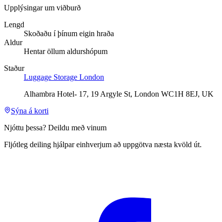
Upplýsingar um viðburð
Lengd
Skoðaðu í þínum eigin hraða
Aldur
Hentar öllum aldurshópum
Staður
Luggage Storage London
Alhambra Hotel- 17, 19 Argyle St, London WC1H 8EJ, UK
Sýna á korti
Njóttu þessa? Deildu með vinum
Fljótleg deiling hjálpar einhverjum að uppgötva næsta kvöld út.