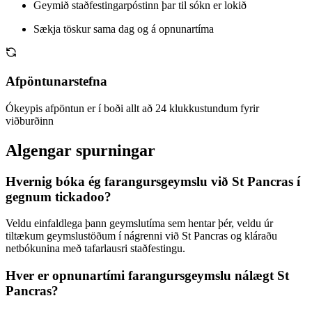
Geymið staðfestingarpóstinn þar til sókn er lokið
Sækja töskur sama dag og á opnunartíma
Afpöntunarstefna
Ókeypis afpöntun er í boði allt að 24 klukkustundum fyrir
viðburðinn
Algengar spurningar
Hvernig bóka ég farangursgeymslu við St Pancras í
gegnum tickadoo?
Veldu einfaldlega þann geymslutíma sem hentar þér, veldu úr
tiltækum geymslustöðum í nágrenni við St Pancras og kláraðu
netbókunina með tafarlausri staðfestingu.
Hver er opnunartími farangursgeymslu nálægt St
Pancras?