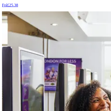
Frá
£25.38