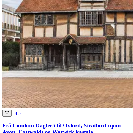
4.5
Frá London: Dagferð til Oxford, Stratford-upon-
Avon, Cotswolds og Warwick kastala