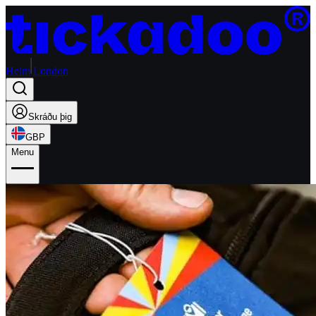
Heim
London
Skráðu þig
GBP
Menu