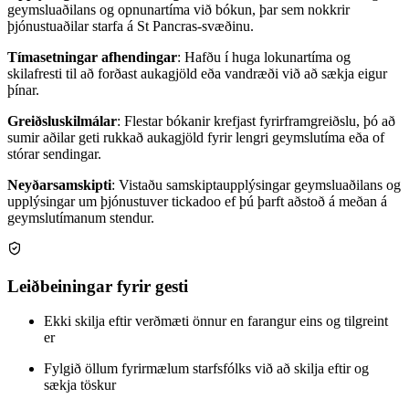
geymsluaðilans og opnunartíma við bókun, þar sem nokkrir
þjónustuaðilar starfa á St Pancras-svæðinu.
Tímasetningar afhendingar
: Hafðu í huga lokunartíma og
skilafresti til að forðast aukagjöld eða vandræði við að sækja eigur
þínar.
Greiðsluskilmálar
: Flestar bókanir krefjast fyrirframgreiðslu, þó að
sumir aðilar geti rukkað aukagjöld fyrir lengri geymslutíma eða of
stórar sendingar.
Neyðarsamskipti
: Vistaðu samskiptaupplýsingar geymsluaðilans og
upplýsingar um þjónustuver tickadoo ef þú þarft aðstoð á meðan á
geymslutímanum stendur.
Leiðbeiningar fyrir gesti
Ekki skilja eftir verðmæti önnur en farangur eins og tilgreint
er
Fylgið öllum fyrirmælum starfsfólks við að skilja eftir og
sækja töskur