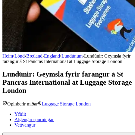
Heim
›
Lönd
›
Bretland
›
England
›
Lundúnum
›
Lundúnir: Geymsla fyrir
farangur á St Pancras International at Luggage Storage London
Lundúnir: Geymsla fyrir farangur á St
Pancras International at Luggage Storage
London
Opinberir miðar
Luggage Storage London
Yfirlit
Algengar spurningar
Vettvangur