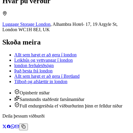
Hvar þú verður
Luggage Storage London
,
Alhambra Hotel- 17, 19 Argyle St,
London WC1H 8EJ, UK
Skoða meira
Allt sem hægt er að gera í london
Leikhús og vettvangar í london
london ferðaleiðsögn
Það besta frá london
Allt sem hægt er að gera í Bretland
Tilboð og afslættir
in
london
Opinberir miðar
Samstundis staðfestir farsímamiðar
Full endurgreiðsla ef viðburðurinn þinn er felldur niður
Deila þessum viðburði