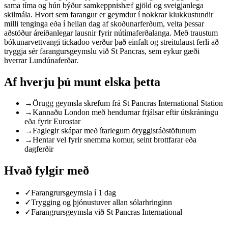
sama tíma og hún býður samkeppnishæf gjöld og sveigjanlega
skilmála. Hvort sem farangur er geymdur í nokkrar klukkustundir
milli tenginga eða í heilan dag af skoðunarferðum, veita þessar
aðstöður áreiðanlegar lausnir fyrir nútímaferðalanga. Með traustum
bókunarvettvangi tickadoo verður það einfalt og streitulaust ferli að
tryggja sér farangursgeymslu við St Pancras, sem eykur gæði
hverrar Lundúnaferðar.
Af hverju þú munt elska þetta
→
Örugg geymsla skrefum frá St Pancras International Station
→
Kannaðu London með hendurnar frjálsar eftir útskráningu
eða fyrir Eurostar
→
Faglegir skápar með ítarlegum öryggisráðstöfunum
→
Hentar vel fyrir snemma komur, seint brottfarar eða
dagferðir
Hvað fylgir með
✓
Farangrursgeymsla í 1 dag
✓
Trygging og þjónustuver allan sólarhringinn
✓
Farangrursgeymsla við St Pancras International