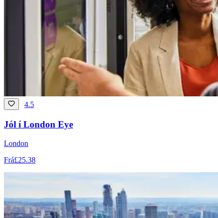
4.5
Jól í London Eye
London
Frá
£25.38