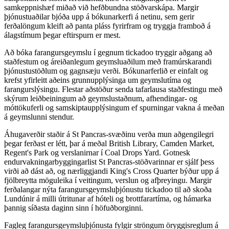
samkeppnishæf miðað við hefðbundna stöðvarskápa. Margir
þjónustuaðilar bjóða upp á bókunarkerfi á netinu, sem gerir
ferðalöngum kleift að panta pláss fyrirfram og tryggja framboð á
álagstímum þegar eftirspurn er mest.
Að bóka farangursgeymslu í gegnum tickadoo tryggir aðgang að
staðfestum og áreiðanlegum geymsluaðilum með framúrskarandi
þjónustustöðlum og gagnsæju verði. Bókunarferlið er einfalt og
krefst yfirleitt aðeins grunnupplýsinga um geymslutíma og
farangurslýsingu. Flestar aðstöður senda tafarlausa staðfestingu með
skýrum leiðbeiningum að geymslustaðnum, afhendingar- og
móttökuferli og samskiptaupplýsingum ef spurningar vakna á meðan
á geymslunni stendur.
Áhugaverðir staðir á St Pancras-svæðinu verða mun aðgengilegri
þegar ferðast er létt, þar á meðal British Library, Camden Market,
Regent's Park og verslanirnar í Coal Drops Yard. Gotnesk
endurvakningarbyggingarlist St Pancras-stöðvarinnar er sjálf þess
virði að dást að, og nærliggjandi King's Cross Quarter býður upp á
fjölbreytta möguleika í veitingum, verslun og afþreyingu. Margir
ferðalangar nýta farangursgeymsluþjónustu tickadoo til að skoða
Lundúnir á milli útritunar af hóteli og brottfarartíma, og hámarka
þannig síðasta daginn sinn í höfuðborginni.
Fagleg farangursgeymsluþjónusta fylgir ströngum öryggisreglum á