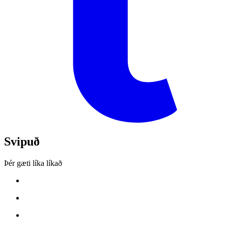
Svipuð
Þér gæti líka líkað