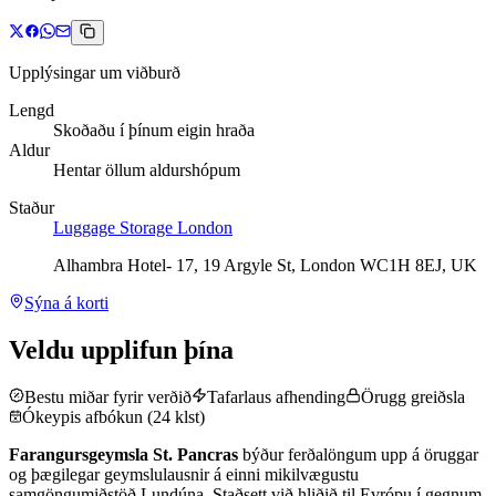
Upplýsingar um viðburð
Lengd
Skoðaðu í þínum eigin hraða
Aldur
Hentar öllum aldurshópum
Staður
Luggage Storage London
Alhambra Hotel- 17, 19 Argyle St, London WC1H 8EJ, UK
Sýna á korti
Veldu upplifun þína
Bestu miðar fyrir verðið
Tafarlaus afhending
Örugg greiðsla
Ókeypis afbókun (24 klst)
Farangursgeymsla St. Pancras
býður ferðalöngum upp á öruggar
og þægilegar geymslulausnir á einni mikilvægustu
samgöngumiðstöð Lundúna. Staðsett við hliðið til Evrópu í gegnum