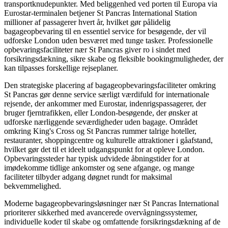
transportknudepunkter. Med beliggenhed ved porten til Europa via
Eurostar-terminalen betjener St Pancras International Station
millioner af passagerer hvert år, hvilket gør pålidelig
bagageopbevaring til en essentiel service for besøgende, der vil
udforske London uden besværet med tunge tasker. Professionelle
opbevaringsfaciliteter nær St Pancras giver ro i sindet med
forsikringsdækning, sikre skabe og fleksible bookingmuligheder, der
kan tilpasses forskellige rejseplaner.
Den strategiske placering af bagageopbevaringsfaciliteter omkring
St Pancras gør denne service særligt værdifuld for internationale
rejsende, der ankommer med Eurostar, indenrigspassagerer, der
bruger fjerntrafikken, eller London-besøgende, der ønsker at
udforske nærliggende seværdigheder uden bagage. Området
omkring King's Cross og St Pancras rummer talrige hoteller,
restauranter, shoppingcentre og kulturelle attraktioner i gåafstand,
hvilket gør det til et ideelt udgangspunkt for at opleve London.
Opbevaringssteder har typisk udvidede åbningstider for at
imødekomme tidlige ankomster og sene afgange, og mange
faciliteter tilbyder adgang døgnet rundt for maksimal
bekvemmelighed.
Moderne bagageopbevaringsløsninger nær St Pancras International
prioriterer sikkerhed med avancerede overvågningssystemer,
individuelle koder til skabe og omfattende forsikringsdækning af de