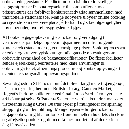
opbevarede genstande. Faciliteterne kan håndtere forskellige
bagagestørrelser fra små rygsække til store kufferter, med
prisstrukturer der forbliver konkurrencedygtige sammenlignet med
traditionelle stationsskabe. Mange udbydere tilbyder online booking,
så rejsende kan reservere plads på forhånd og sikre tilgængelighed i
travle perioder, hvor efterspørgslen er højest.
At booke bagageopbevaring via tickadoo giver adgang til
verificerede, pålidelige opbevaringspartnere med fremragende
kundeservicestandarder og gennemsigtige priser. Bookingprocessen
er enkel og kræver typisk kun grundlæggende oplysninger om
opbevaringsvarighed og bagagespecifikationer. De fleste faciliteter
sender øjeblikkelig bekræftelse med klare anvisninger til
opbevaringsstedet, afhentningsprocedure og kontaktoplysninger til
eventuelle spørgsmål i opbevaringsperioden.
Seværdigheder i St Pancras-området bliver langt mere tilgængelige,
når man rejser let, herunder British Library, Camden Market,
Regent's Park og butikkerne ved Coal Drops Yard. Den nygotiske
arkitektur på selve St Pancras Station er værd at beundre, mens det
tilstødende King's Cross Quarter byder på muligheder for spisning,
shopping og underholdning. Mange rejsende bruger tickadoo
bagageopbevaring til at udforske London mellem hotellets check-ud
og afrejsetidspunkter og dermed få mest muligt ud af deres sidste
dag i hovedstaden.