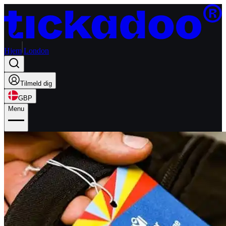
Hjem
London
Tilmeld dig
GBP
Menu