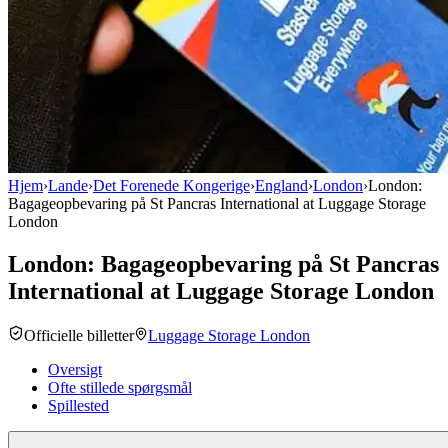
Hjem
›
Lande
›
Det Forenede Kongerige
›
England
›
London
›
London:
Bagageopbevaring på St Pancras International at Luggage Storage
London
London: Bagageopbevaring på St Pancras
International at Luggage Storage London
Officielle billetter
Luggage Storage London
Oversigt
Ofte stillede spørgsmål
Spillested