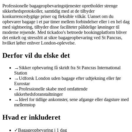
Professionelle bagageopbevaringstjenester opretholder strenge
sikkerhedsprotokoller, samtidig med at de tilbyder
konkurrencedygtige priser og fleksible vilkår. Uanset om du
opbevarer bagage i et par timer mellem forbindelser eller i en hel dag
med sightseeing, tilbyder disse faciliteter pålidelige løsninger til
moderne rejsende. Med tickadoo's betroede bookingplatform bliver
det enkelt og stressfrit at sikre bagageopbevaring ved St Pancras,
hvilket løfter enhver London-oplevelse.
Derfor vil du elske det
→
Sikker opbevaring få skridt fra St Pancras International
Station
→
Udforsk London uden bagage efter udtjekning eller før
Eurostar
→
Professionelle skabe med omfattende
sikkerhedsforanstaltninger
→
Ideel for tidlige ankomster, sene afgange eller dagsture med
mellemstop
Hvad er inkluderet
✓
Bagageopbevaring i 1 dag