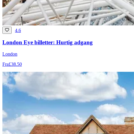
4.6
London Eye billetter: Hurtig adgang
London
Fra
£38.50