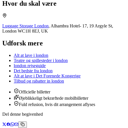
Hvor du skal være
Luggage Storage London
,
Alhambra Hotel- 17, 19 Argyle St,
London WC1H 8EJ, UK
Udforsk mere
Alt at lave i london
Teatre og spillesteder i london
london rejseguide
Det bedste fra london
Alt at lave i Det Forenede Kongerige
Tilbud og rabatter
in
london
Officielle billetter
Øjeblikkeligt bekræftede mobilbilletter
Fuld refusion, hvis dit arrangement aflyses
Del denne begivenhed