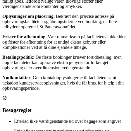
farligt gods, letfordærvelige varer, ulovlige stoffer eller
værdigenstande som kontanter og smykker.
Oplysninger om placering
: Bekræft den præcise adresse på
opbevaringsfaciliteten og åbningstiderne ved booking, da flere
udbydere opererer i St Pancras-området.
Frister for afhentning
: Vær opmærksom på facilitetens lukketider
og frister for afhentning for at undgå ekstra gebyrer eller
komplikationer ved at få dine ejendele tilbage.
Betalingspolitik
: De fleste bookinger kræver forudbetaling, men
nogle faciliteter kan opkræve ekstra gebyrer for forlænget
opbevaring eller overdimensionerede genstande.
Nødkontakter
: Gem kontaktoplysningerne til faciliteten samt
tickadoo kundeserviceoplysninger, hvis du får brug for hjælp i din
opbevaringsperiode.
Besøgsregler
Efterlad ikke værdigenstande ud over bagage som angivet