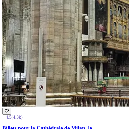
4.5
(
4.3k
)
Billets pour la Cathédrale de Milan, le