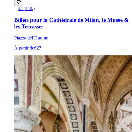
4.5
(
4.3k
)
Billets pour la Cathédrale de Milan, le Musée &
les Terrasses
Piazza del Duomo
À partir de
€27