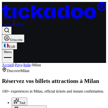
Accueil
Milan
S'inscrire
EUR
Menu
Accueil
›
Pays
›
Italie
›
Milan
Discover
Milan
Réservez vos billets attractions à Milan
100+ experiences in Milan, official tickets and instant confirmation.
Tout