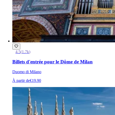
4.5
(
1.7k
)
Billets d'entrée pour le Dôme de Milan
Duomo di Milano
À partir de
€19.90