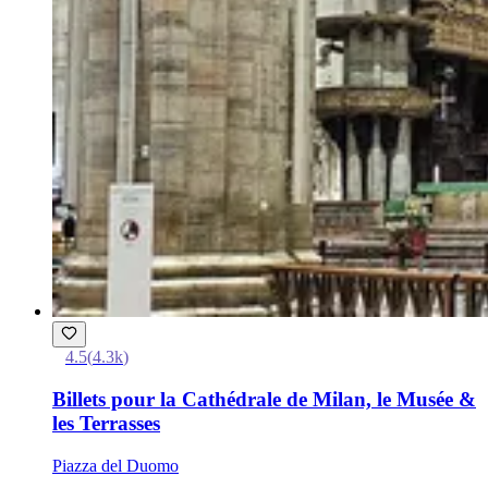
4.5
(
4.3k
)
Billets pour la Cathédrale de Milan, le Musée &
les Terrasses
Piazza del Duomo