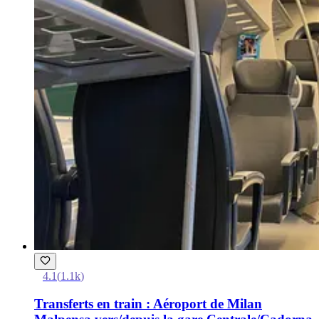
4.1
(
1.1k
)
Transferts en train : Aéroport de Milan