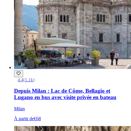
4.4
(
1.1k
)
Depuis Milan : Lac de Côme, Bellagio et
Lugano en bus avec visite privée en bateau
Milan
À partir de
€68