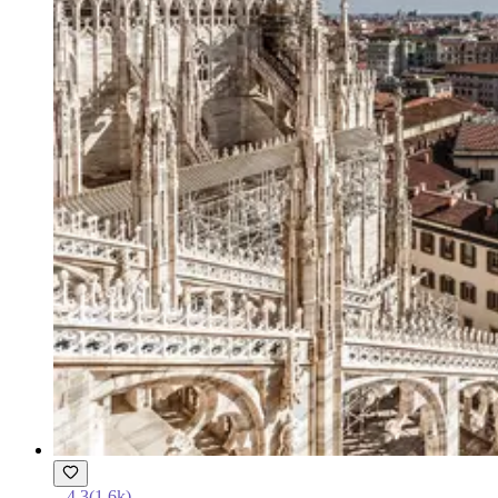
4.3
(
1.6k
)