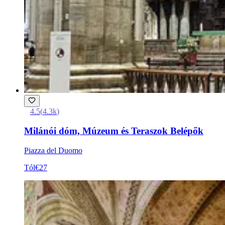
4.5
(
4.3k
)
Milánói dóm, Múzeum és Teraszok Belépők
Piazza del Duomo
Tól
€27