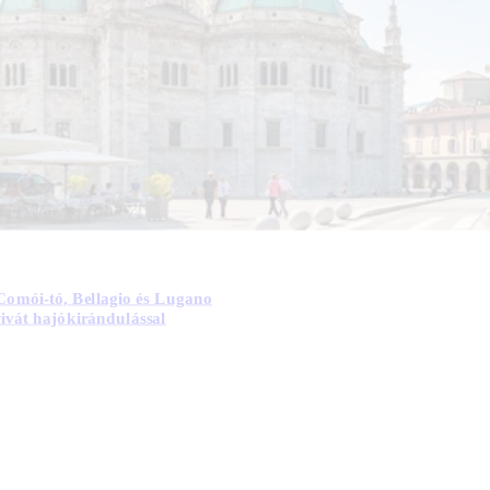
Comói-tó, Bellagio és Lugano
rivát hajókirándulással