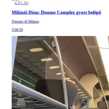
4.3
(
1.3k
)
Milánói Dóm: Duomo Complex gyors belépő
Duomo di Milano
Tól
€39