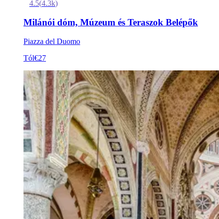
4.5
(
4.3k
)
Milánói dóm, Múzeum és Teraszok Belépők
Piazza del Duomo
Tól
€27