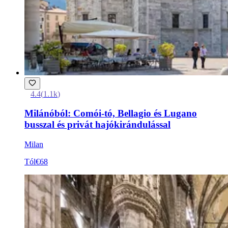
4.4
(
1.1k
)
Milánóból: Comói-tó, Bellagio és Lugano
busszal és privát hajókirándulással
Milan
Tól
€68