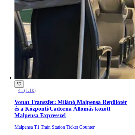
4.1
(
1.1k
)
Vonat Transzfer: Milánó Malpensa Repülőtér
és a Központi/Cadorna Állomás között
Malpensa Expresszel
Malpensa T1 Train Station Ticket Counter