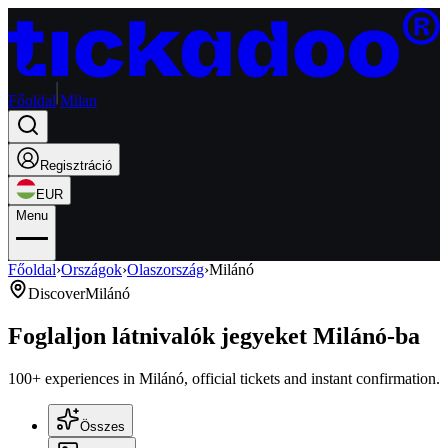
Főoldal
Milan
Regisztráció
EUR
Menu
Főoldal
›
Országok
›
Olaszország
›
Milánó
Discover
Milánó
Foglaljon látnivalók jegyeket Milánó-ba
100+ experiences in Milánó, official tickets and instant confirmation.
Összes