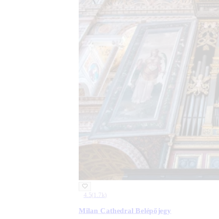
4.5
(
1.7k
)
Milan Cathedral Belépőjegy