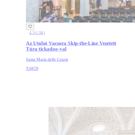
4.5
(
1.9k
)
Az Utolsó Vacsora Skip-the-Line Vezetett
Túra tickadoo-val
Santa Maria delle Grazie
Tól
€59