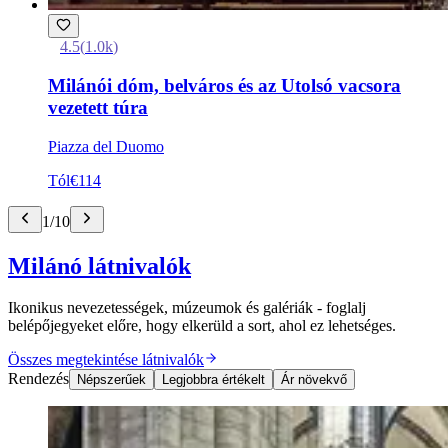
4.5
(
1.0k
)
Milánói dóm, belváros és az Utolsó vacsora
vezetett túra
Piazza del Duomo
Tól
€114
1
/
10
Milánó látnivalók
Ikonikus nevezetességek, múzeumok és galériák - foglalj
belépőjegyeket előre, hogy elkerüld a sort, ahol ez lehetséges.
Összes megtekintése látnivalók
Rendezés
Népszerűek
Legjobbra értékelt
Ár növekvő