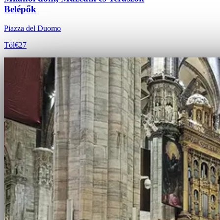
Belépők
Piazza del Duomo
Tól
€27