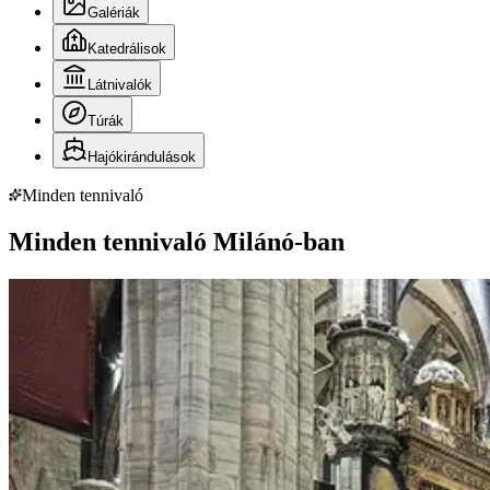
Galériák
Katedrálisok
Látnivalók
Túrák
Hajókirándulások
Minden tennivaló
Minden tennivaló Milánó-ban