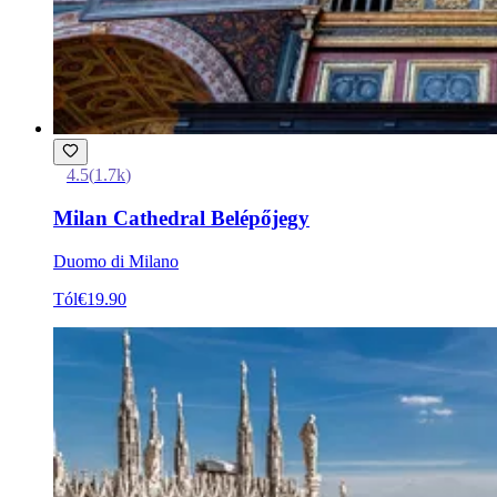
4.5
(
1.7k
)
Milan Cathedral Belépőjegy
Duomo di Milano
Tól
€19.90