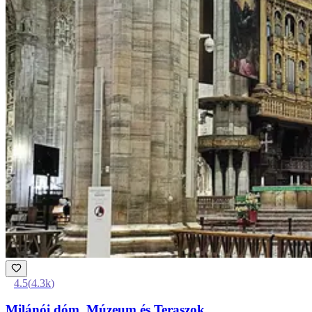
4.5
(
4.3k
)
Milánói dóm, Múzeum és Teraszok