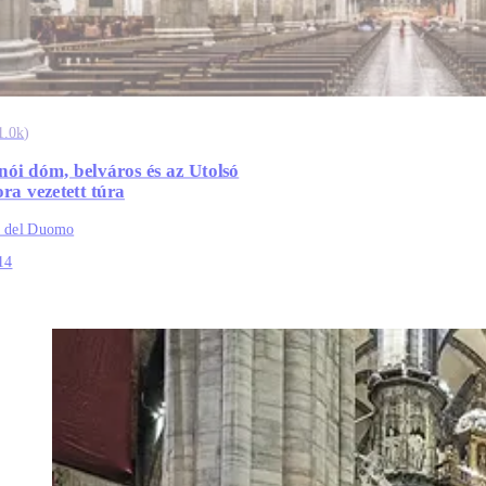
1.0k
)
nói dóm, belváros és az Utolsó
ra vezetett túra
a del Duomo
14