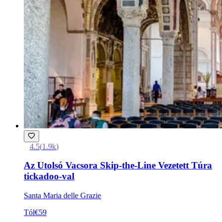
4.5
(
1.9k
)
Az Utolsó Vacsora Skip-the-Line Vezetett Túra
tickadoo-val
Santa Maria delle Grazie
Tól
€59