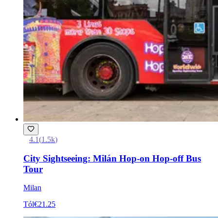
4.1
(
1.5k
)
City Sightseeing: Milán Hop-on Hop-off Bus
Tour
Milan
Tól
€21.25