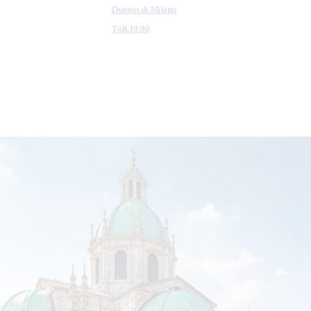
Duomo di Milano
Tól
€19.90