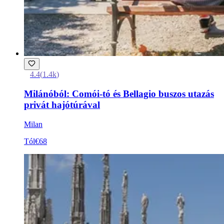
4.4
(
1.4k
)
Milánóból: Comói-tó és Bellagio buszos utazás
privát hajótúrával
Milan
Tól
€68