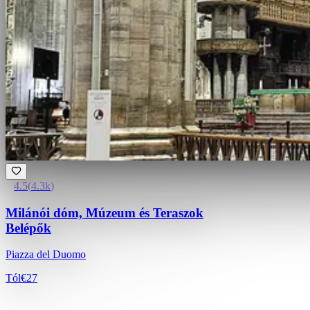
4.5
(
4.3k
)
Milánói dóm, Múzeum és Teraszok
Belépők
Piazza del Duomo
Tól
€27